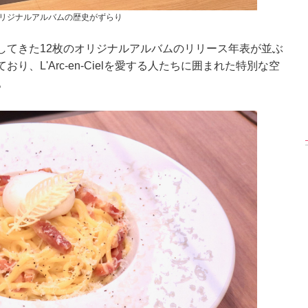
リジナルアルバムの歴史がずらり
てきた12枚のオリジナルアルバムのリリース年表が並ぶ
【渾身の一冊】乃木
【超貴重】デビュー
【6度目重版！】乃
、L'Arc-en-Cielを愛する人たちに囲まれた特別な空
46・山下美月、
前の初々しい姿が見
木坂46・山下美月
nd写真集『ヒロイ
られる「ILLIT」のセ
「1st写真集」公開カ
。
ン』公開カット
ルカ独占公開
ットまとめ