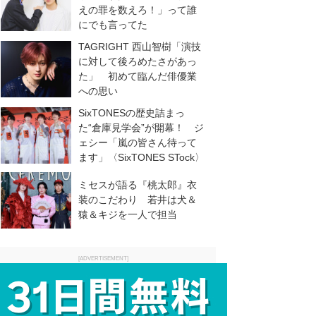
えの罪を数えろ！」って誰
にでも言ってた
TAGRIGHT 西山智樹「演技
に対して後ろめたさがあっ
た」 初めて臨んだ俳優業
への思い
SixTONESの歴史詰まっ
た“倉庫見学会”が開幕！ ジ
ェシー「嵐の皆さん待って
ます」〈SixTONES STock〉
ミセスが語る『桃太郎』衣
装のこだわり 若井は犬＆
猿＆キジを一人で担当
[ADVERTISEMENT]