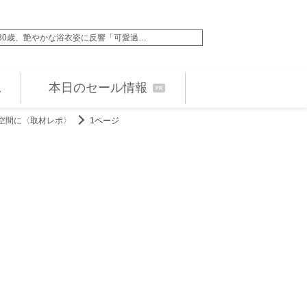
uTuberらの根性を叩きなおす！ 『男磨…
本日のセール情報
PR
空間に〈取材レポ〉
1ページ