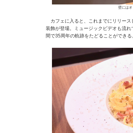
壁にはオ
カフェに入ると、これまでにリリースし
タビューフォ
ピンクの衣装がステ
【大胆カット満載】
装飾が登場。ミュージックビデオも流れており
坂46・田村保
キ！ 「ME:I」MIU＆
乃木坂46・与田祐希
坂
崎天＜TGC
KEIKO撮り下ろしイ
3rd写真集『ヨー
2
間で35周年の軌跡をたどることができる
A／W＞
ンタビューフォト
ダ』公開カット