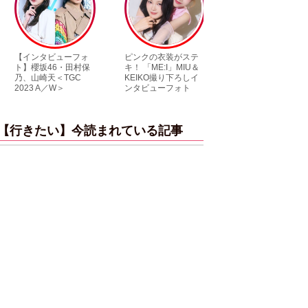
【インタビューフォ
ピンクの衣装がステ
【大胆カット満載
ト】櫻坂46・田村保
キ！ 「ME:I」MIU＆
乃木坂46・与田祐
乃、山崎天＜TGC
KEIKO撮り下ろしイ
3rd写真集『ヨー
2023 A／W＞
ンタビューフォト
ダ』公開カット
【行きたい】今読まれている記事