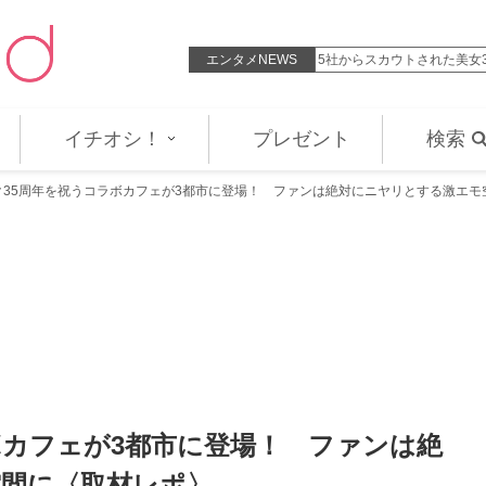
、艶やかな浴衣姿に反響「可愛過…
エンタメNEWS
31歳こどおじ・18歳底辺Yo
イチオシ！
プレゼント
検索
ク35周年を祝うコラボカフェが3都市に登場！ ファンは絶対にニヤリとする激エモ
ボカフェが3都市に登場！ ファンは絶
間に〈取材レポ〉