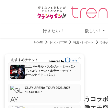
張る“後輩”のすごさを絶…
5社からスカウトされた美女30歳
行きたい！
欲しい！
HOME
トレンドTOP
特集・レポート
ラル
✕
おすすめチケット
ユニバーサル・スタジオ・ジャパン
「ハロウィーン・ホラー・ナイト ～
オールナイト～パス」
GLAY ARENA TOUR 2026-2027
“EXOFIRE”
ラルク35周年を祝うコラ
対にニヤリとする激エモ空