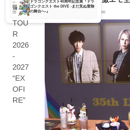
ドラゴンクエスト40周年記念展『ドラ
ゴンクエスト the DIVE -まだ見ぬ冒険
の舞台へ-』
特集･レポート
2026年6月6日 12:00