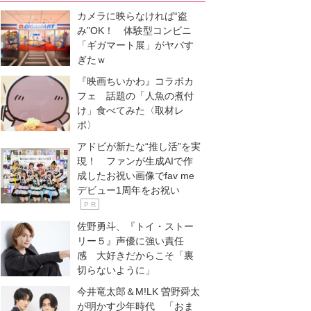
カメラに映らなければ“盗
み”OK！ 体験型コンビニ
「ギガマート展」がヤバす
ぎたｗ
『映画ちいかわ』コラボカ
フェ 話題の「人魚の煮付
け」食べてみた〈取材レ
ポ〉
アドビが新たな“推し活”を実
現！ ファンが生成AIで作
成したお祝い画像でfav me
デビュー1周年をお祝い
P R
佐野勇斗、『トイ・ストー
リー５』声優に強い責任
感 大好きだからこそ「裏
切らないように」
今井竜太郎＆M!LK 曽野舜太
が明かす少年時代 「おま