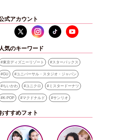
公式アカウント
人気のキーワード
#
東京ディズニーリゾート
#
スターバックス
#
GU
#
ユニバーサル・スタジオ・ジャパン
#
ちいかわ
#
ユニクロ
#
ミスタードーナツ
#
K-POP
#
マクドナルド
#
サンリオ
おすすめフォト