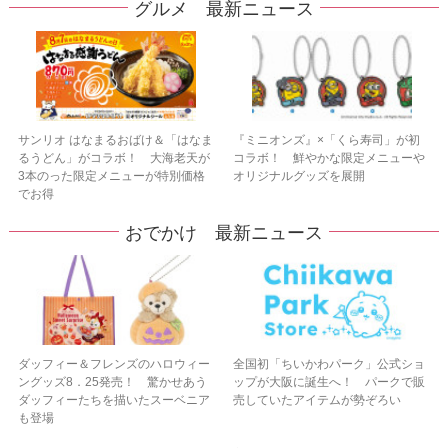
グルメ 最新ニュース
サンリオ はなまるおばけ＆「はなま
『ミニオンズ』×「くら寿司」が初
るうどん」がコラボ！ 大海老天が
コラボ！ 鮮やかな限定メニューや
3本のった限定メニューが特別価格
オリジナルグッズを展開
でお得
おでかけ 最新ニュース
ダッフィー＆フレンズのハロウィー
全国初「ちいかわパーク」公式ショ
ングッズ8．25発売！ 驚かせあう
ップが大阪に誕生へ！ パークで販
ダッフィーたちを描いたスーベニア
売していたアイテムが勢ぞろい
も登場