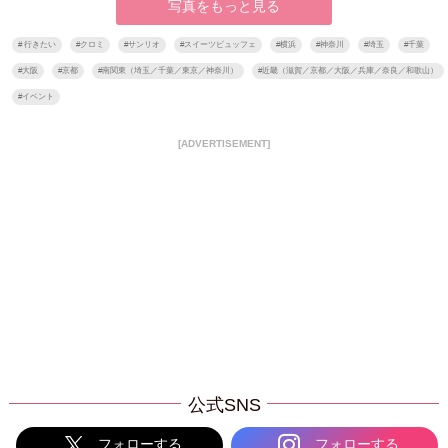
写真をもっと見る
#
行きたい
#
クロミ
#
サンリオ
#
スイーツビュッフェ
#
横浜
#
神奈川
#
埼玉
#
千葉
#
大阪
#
京都
#
南関東（埼玉／千葉／東京／神奈川）
#
近畿（滋賀／京都／大阪／兵庫／奈良／和歌山）
#
イベント
[ADVERTISEMENT]
公式SNS
フォローする
フォローする