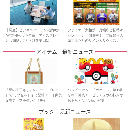
【調査】ビジネスパーソンの約8割
ファミマ「大相撲一月場所ご招待キ
が“説明疲れ”を告白 アイスブレイ
ャンペーン」開催中！ 若隆景ら人
クも“聞きパ”を下げる要因に
気力士たちのサイン入りグッズも
アイテム 最新ニュース
『星の王子さま』の“アートプレー
ハッピーセット「ポケモン」第1弾
ト”がカプセルトイに登場！ 印象的
が本日発売！ ピカチュウの転がす
なモチーフを描いた全6種
おもちゃなど6種が登場
ブック 最新ニュース