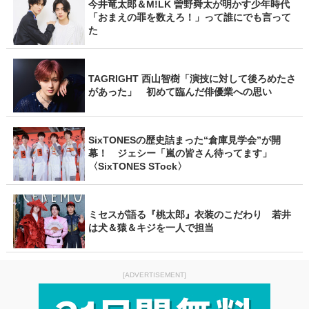
今井竜太郎＆M!LK 曽野舜太が明かす少年時代
「おまえの罪を数えろ！」って誰にでも言って
た
TAGRIGHT 西山智樹「演技に対して後ろめたさ
があった」 初めて臨んだ俳優業への思い
SixTONESの歴史詰まった“倉庫見学会”が開
幕！ ジェシー「嵐の皆さん待ってます」
〈SixTONES STock〉
ミセスが語る『桃太郎』衣装のこだわり 若井
は犬＆猿＆キジを一人で担当
[ADVERTISEMENT]