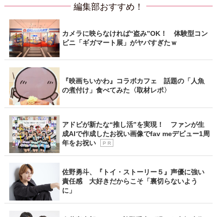
編集部おすすめ！
カメラに映らなければ“盗み”OK！ 体験型コン
ビニ「ギガマート展」がヤバすぎたｗ
『映画ちいかわ』コラボカフェ 話題の「人魚
の煮付け」食べてみた〈取材レポ〉
アドビが新たな“推し活”を実現！ ファンが生
成AIで作成したお祝い画像でfav meデビュー1周
年をお祝い
P R
佐野勇斗、『トイ・ストーリー５』声優に強い
責任感 大好きだからこそ「裏切らないよう
に」