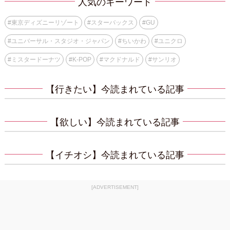
人気のキーワード
#
東京ディズニーリゾート
#
スターバックス
#
GU
#
ユニバーサル・スタジオ・ジャパン
#
ちいかわ
#
ユニクロ
#
ミスタードーナツ
#
K-POP
#
マクドナルド
#
サンリオ
【行きたい】今読まれている記事
【欲しい】今読まれている記事
【イチオシ】今読まれている記事
[ADVERTISEMENT]