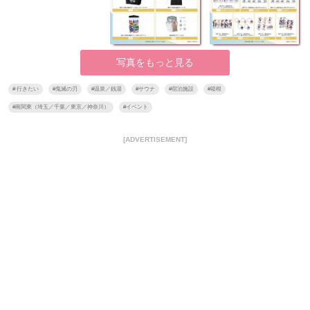
写真をもっと見る
#
行きたい
#
鬼滅の刃
#
温泉／銭湯
#
サウナ
#
宿泊施設
#
箱根
#
南関東（埼玉／千葉／東京／神奈川）
#
イベント
[ADVERTISEMENT]