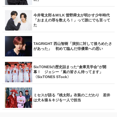
今井竜太郎＆M!LK 曽野舜太が明かす少年時代
「おまえの罪を数えろ！」って誰にでも言って
た
TAGRIGHT 西山智樹「演技に対して後ろめたさ
があった」 初めて臨んだ俳優業への思い
SixTONESの歴史詰まった“倉庫見学会”が開
幕！ ジェシー「嵐の皆さん待ってます」
〈SixTONES STock〉
ミセスが語る『桃太郎』衣装のこだわり 若井
は犬＆猿＆キジを一人で担当