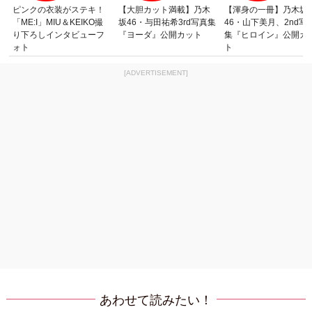
ピンクの衣装がステキ！
【大胆カット満載】乃木
【渾身の一冊】乃木坂
「ME:I」MIU＆KEIKO撮
坂46・与田祐希3rd写真集
46・山下美月、2nd写
り下ろしインタビューフ
『ヨーダ』公開カット
集『ヒロイン』公開カ
ォト
ト
[ADVERTISEMENT]
あわせて読みたい！