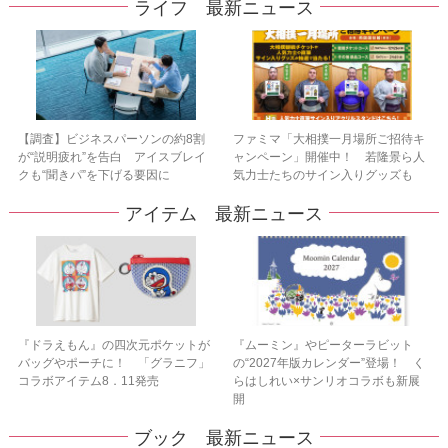
ライフ 最新ニュース
【調査】ビジネスパーソンの約8割
ファミマ「大相撲一月場所ご招待キ
が“説明疲れ”を告白 アイスブレイ
ャンペーン」開催中！ 若隆景ら人
クも“聞きパ”を下げる要因に
気力士たちのサイン入りグッズも
アイテム 最新ニュース
『ドラえもん』の四次元ポケットが
『ムーミン』やピーターラビット
バッグやポーチに！ 「グラニフ」
の“2027年版カレンダー”登場！ く
コラボアイテム8．11発売
らはしれい×サンリオコラボも新展
開
ブック 最新ニュース