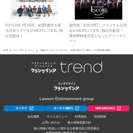
PSYCHIC FEVER、全国5都市を巡
超特急「ESCORT」ファイナル公演
る日本ツアーをU‐NEXTにて8.9に独
をU-NEXTにて8.9に独占生配信！
占生配信！
発売即秒速完売となったアリーナツ
アー
HOME
トレンドTOP
イベント
『鬼滅の刃』×ユネッサンがコラボ！ 浴衣姿の描き下ろし限定グッズや宿泊特典を展開へ
Lawson Entertainment group
ローチケ
ローチケ[旅行]
HMV&BOOKS
会社概要
サイトポリシー
利用規約
採用情報
お問い合わせ
個人情報保護方針
個人情報の取扱いに関する公表事項及び同意事項
利用者情報の外部送信について