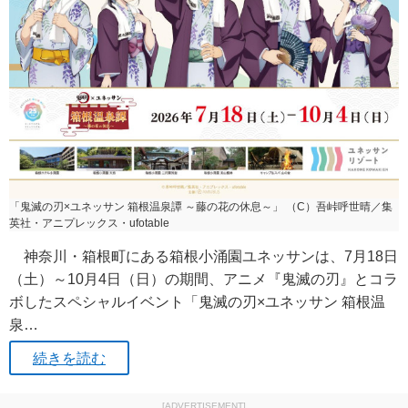
「鬼滅の刃×ユネッサン 箱根温泉譚 ～藤の花の休息～」 （C）吾峠呼世晴／集
英社・アニプレックス・ufotable
神奈川・箱根町にある箱根小涌園ユネッサンは、7月18日
（土）～10月4日（日）の期間、アニメ『鬼滅の刃』とコラ
ボしたスペシャルイベント「鬼滅の刃×ユネッサン 箱根温
泉…
続きを読む
[ADVERTISEMENT]