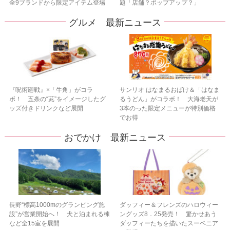
全9ブランドから限定アイテム登場
題「店舗？ポップアップ？」
グルメ 最新ニュース
『呪術廻戦』×「牛角」がコラ
サンリオ はなまるおばけ＆「はなま
ボ！ 五条の“茈”をイメージしたグ
るうどん」がコラボ！ 大海老天が
ッズ付きドリンクなど展開
3本のった限定メニューが特別価格
でお得
おでかけ 最新ニュース
長野“標高1000mのグランピング施
ダッフィー＆フレンズのハロウィー
設”が営業開始へ！ 犬と泊まれる棟
ングッズ8．25発売！ 驚かせあう
など全15室を展開
ダッフィーたちを描いたスーベニア