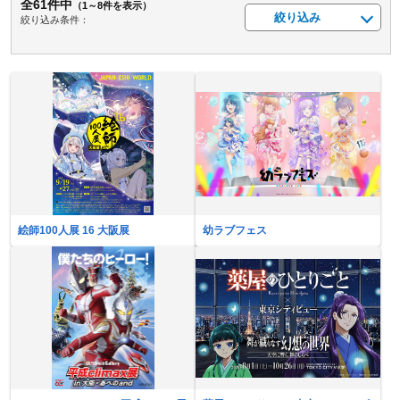
全61件中
（1～8件を表示）
絞り込み
絞り込み条件：
絵師100人展 16 大阪展
幼ラブフェス