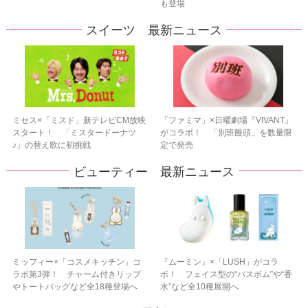
も登場
スイーツ 最新ニュース
ミセス×「ミスド」新テレビCM放映
「ファミマ」×日曜劇場『VIVANT』
スタート！ 「ミスタードーナツ
がコラボ！ 「別班饅頭」を数量限
♪」の替え歌に初挑戦
定で発売
ビューティー 最新ニュース
ミッフィー×「コスメキッチン」コ
『ムーミン』×「LUSH」がコラ
ラボ第3弾！ チャーム付きリップ
ボ！ フェイス型の“バスボム”や“香
やトートバッグなど全18種登場へ
水”など全10種展開へ