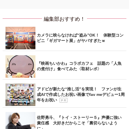
編集部おすすめ！
カメラに映らなければ“盗み”OK！ 体験型コン
ビニ「ギガマート展」がヤバすぎたｗ
『映画ちいかわ』コラボカフェ 話題の「人魚
の煮付け」食べてみた〈取材レポ〉
アドビが新たな“推し活”を実現！ ファンが生
成AIで作成したお祝い画像でfav meデビュー1周
年をお祝い
P R
佐野勇斗、『トイ・ストーリー５』声優に強い
責任感 大好きだからこそ「裏切らないよう
に」