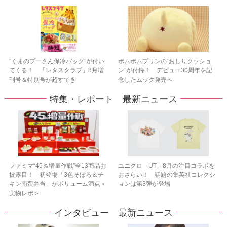
“くまのプーさん保冷バッグ”が付い
ポムポムプリンの“おしりクッショ
てくる！ 「レタスクラブ」8月増
ン”が付録！ デビュー30周年を記
刊号＆特別号が超すてき
念したムック発売へ
特集・レポート 最新ニュース
ファミマ“45％増量作戦”全13商品お
ユニクロ「UT」8月の注目コラボを
披露目！ 初登場「3色そぼろ＆チ
おさらい！ 話題の集英社コレクシ
キン南蛮弁当」がボリューム満点＜
ョンは第3弾が登場
実物レポ＞
インタビュー 最新ニュース