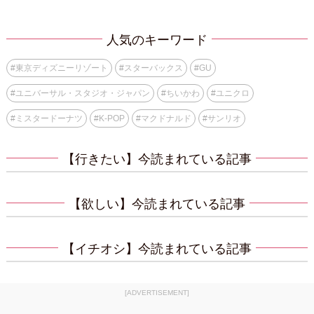
人気のキーワード
#
東京ディズニーリゾート
#
スターバックス
#
GU
#
ユニバーサル・スタジオ・ジャパン
#
ちいかわ
#
ユニクロ
#
ミスタードーナツ
#
K-POP
#
マクドナルド
#
サンリオ
【行きたい】今読まれている記事
【欲しい】今読まれている記事
【イチオシ】今読まれている記事
[ADVERTISEMENT]