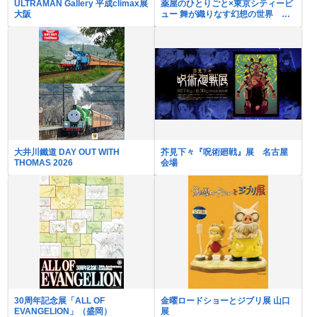
ULTRAMAN Gallery 平成climax展
薬屋のひとりごと×東京シティービ
大阪
ュー 舞が織りなす幻想の世界 ―
天空に響く、舞のしらべ―
大井川鐵道 DAY OUT WITH
芥見下々『呪術廻戦』展 名古屋
THOMAS 2026
会場
30周年記念展「ALL OF
金曜ロードショーとジブリ展 山口
EVANGELION」（盛岡）
展