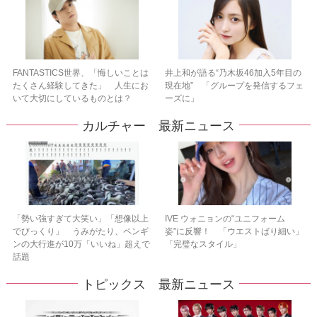
FANTASTICS世界、「悔しいことは
井上和が語る“乃木坂46加入5年目の
たくさん経験してきた」 人生にお
現在地” 「グループを発信するフェ
いて大切にしているものとは？
ーズに」
カルチャー 最新ニュース
「勢い強すぎて大笑い」「想像以上
IVE ウォニョンの“ユニフォーム
でびっくり」 うみがたり、ペンギ
姿”に反響！ 「ウエストばり細い」
ンの大行進が10万「いいね」超えで
「完璧なスタイル」
話題
トピックス 最新ニュース