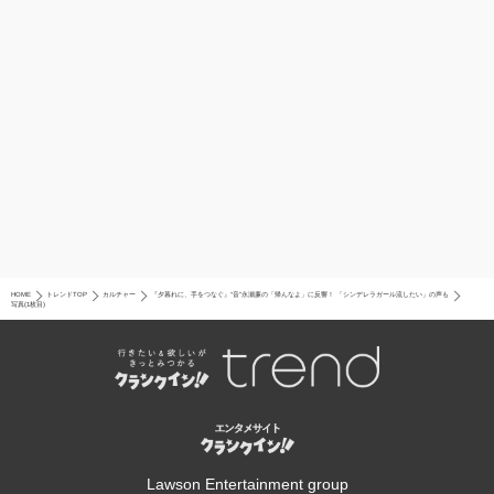
HOME
トレンドTOP
カルチャー
『夕暮れに、手をつなぐ』“音”永瀬廉の「帰んなよ」に反響！ 「シンデレラガール流したい」の声も
写真(1枚目)
Lawson Entertainment group