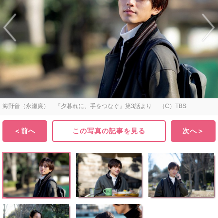
海野音（永瀬廉） 『夕暮れに、手をつなぐ』第3話より （C）TBS
＜前へ
この写真の記事を見る
次へ＞