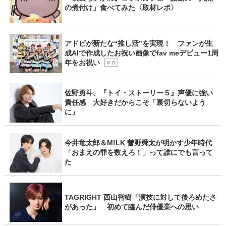
の煮付け」食べてみた〈取材レポ〉
アドビが新たな“推し活”を実現！ ファンが生
成AIで作成したお祝い画像でfav meデビュー1周
年をお祝い
P R
佐野勇斗、『トイ・ストーリー５』声優に強い
責任感 大好きだからこそ「裏切らないよう
に」
今井竜太郎＆M!LK 曽野舜太が明かす少年時代
「おまえの罪を数えろ！」って誰にでも言って
た
TAGRIGHT 西山智樹「演技に対して後ろめたさ
があった」 初めて臨んだ俳優業への思い