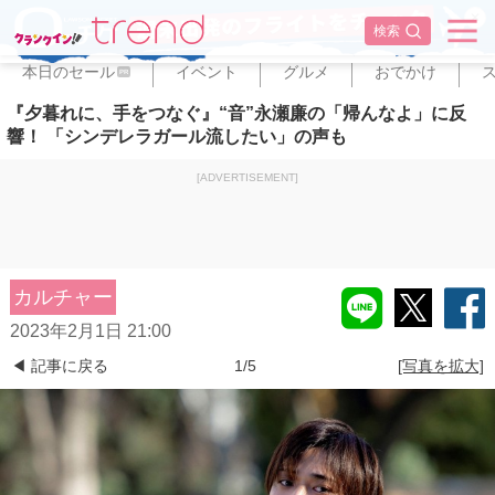
✕
検索
本日のセール
イベント
グルメ
おでかけ
PR
『夕暮れに、手をつなぐ』“音”永瀬廉の「帰んなよ」に反
響！ 「シンデレラガール流したい」の声も
[ADVERTISEMENT]
カルチャー
2023年2月1日 21:00
◀ 記事に戻る
1/5
[写真を拡大]