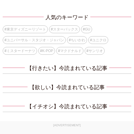
人気のキーワード
#
東京ディズニーリゾート
#
スターバックス
#
GU
#
ユニバーサル・スタジオ・ジャパン
#
ちいかわ
#
ユニクロ
#
ミスタードーナツ
#
K-POP
#
マクドナルド
#
サンリオ
【行きたい】今読まれている記事
【欲しい】今読まれている記事
【イチオシ】今読まれている記事
[ADVERTISEMENT]