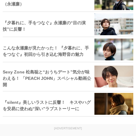
（永瀬廉）
『夕暮れに、手をつなぐ』永瀬廉の“目の演
技”に反響！
こんな永瀬廉が見たかった！ 『夕暮れに、手
をつなぐ』初回から引き込む海野音の魅力
Sexy Zone 松島聡と“おうちデート”気分が味
わえる！ 「PEACH JOHN」スペシャル動画公
開
『silent』美しいラストに反響！ キスやハグ
を安易に使わぬ“深い”ラブストーリーに
[ADVERTISEMENT]