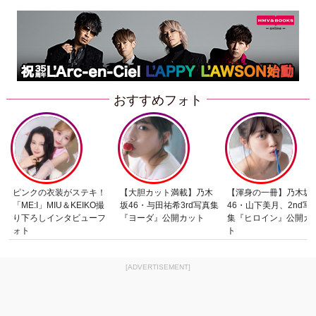
おすすめフォト
ピンクの衣装がステキ！
【大胆カット満載】乃木
【渾身の一冊】乃木坂
「ME:I」MIU＆KEIKO撮
坂46・与田祐希3rd写真集
46・山下美月、2nd写
り下ろしインタビューフ
『ヨーダ』公開カット
集『ヒロイン』公開カ
ォト
ト
[ADVERTISEMENT]