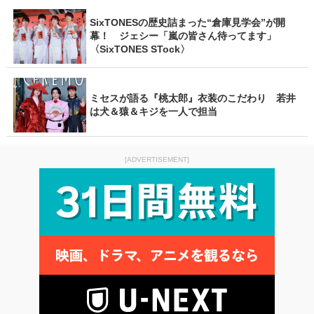
SixTONESの歴史詰まった“倉庫見学会”が開
幕！ ジェシー「嵐の皆さん待ってます」
〈SixTONES STock〉
ミセスが語る『桃太郎』衣装のこだわり 若井
は犬＆猿＆キジを一人で担当
[ADVERTISEMENT]