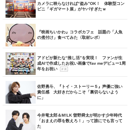
カメラに映らなければ“盗み”OK！ 体験型コン
ビニ「ギガマート展」がヤバすぎたｗ
『映画ちいかわ』コラボカフェ 話題の「人魚
の煮付け」食べてみた〈取材レポ〉
アドビが新たな“推し活”を実現！ ファンが生
成AIで作成したお祝い画像でfav meデビュー1周
年をお祝い
P R
佐野勇斗、『トイ・ストーリー５』声優に強い
責任感 大好きだからこそ「裏切らないよう
に」
今井竜太郎＆M!LK 曽野舜太が明かす少年時代
「おまえの罪を数えろ！」って誰にでも言って
た