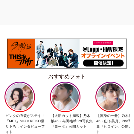
おすすめフォト
ピンクの衣装がステキ！
【大胆カット満載】乃木
【渾身の一冊】乃木坂
「ME:I」MIU＆KEIKO撮
坂46・与田祐希3rd写真集
46・山下美月、2nd写
り下ろしインタビューフ
『ヨーダ』公開カット
集『ヒロイン』公開カ
ォト
ト