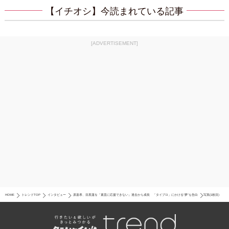
【イチオシ】今読まれている記事
[ADVERTISEMENT]
HOME
トレンドTOP
インタビュー
原嘉孝、目黒蓮を「素直に応援できない」過去から成長 「タイプロ」にかける“夢”も告白
写真(1枚目)