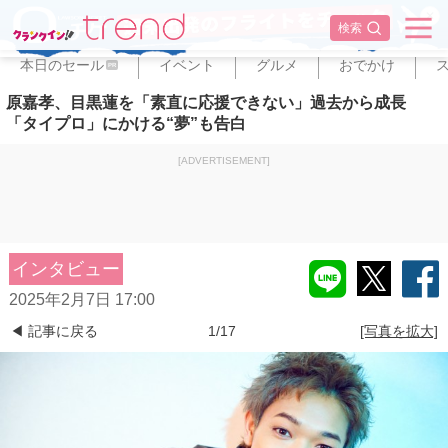
✕
検索
本日のセール
イベント
グルメ
おでかけ
PR
原嘉孝、目黒蓮を「素直に応援できない」過去から成長
「タイプロ」にかける“夢”も告白
[ADVERTISEMENT]
インタビュー
2025年2月7日 17:00
◀ 記事に戻る
1/17
[写真を拡大]