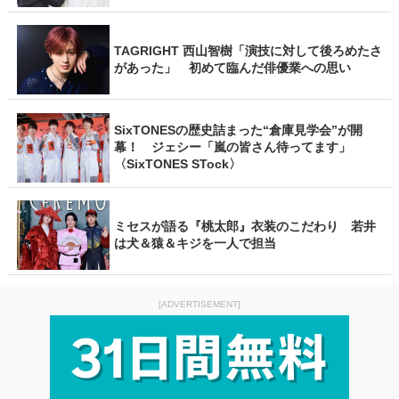
TAGRIGHT 西山智樹「演技に対して後ろめたさ
があった」 初めて臨んだ俳優業への思い
SixTONESの歴史詰まった“倉庫見学会”が開
幕！ ジェシー「嵐の皆さん待ってます」
〈SixTONES STock〉
ミセスが語る『桃太郎』衣装のこだわり 若井
は犬＆猿＆キジを一人で担当
[ADVERTISEMENT]