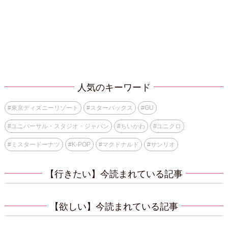
人気のキーワード
#
東京ディズニーリゾート
#
スターバックス
#
GU
#
ユニバーサル・スタジオ・ジャパン
#
ちいかわ
#
ユニクロ
#
ミスタードーナツ
#
K-POP
#
マクドナルド
#
サンリオ
【行きたい】今読まれている記事
【欲しい】今読まれている記事