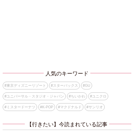
人気のキーワード
#
東京ディズニーリゾート
#
スターバックス
#
GU
#
ユニバーサル・スタジオ・ジャパン
#
ちいかわ
#
ユニクロ
#
ミスタードーナツ
#
K-POP
#
マクドナルド
#
サンリオ
【行きたい】今読まれている記事