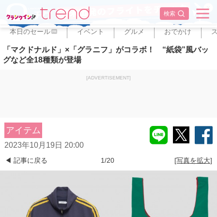
✕
検索
本日のセール
イベント
グルメ
おでかけ
PR
「マクドナルド」×「グラニフ」がコラボ！ “紙袋”風バッ
グなど全18種類が登場
[ADVERTISEMENT]
アイテム
2023年10月19日 20:00
◀ 記事に戻る
1/20
[写真を拡大]