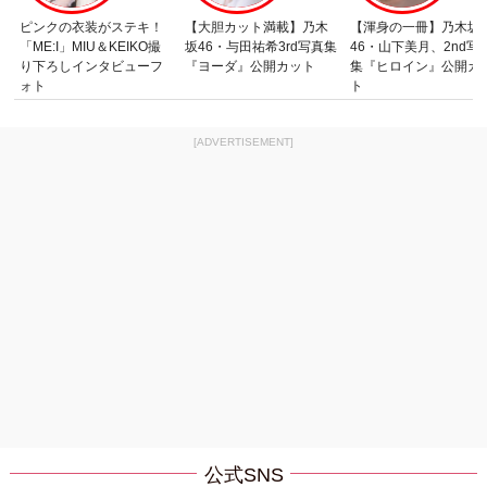
ピンクの衣装がステキ！
【大胆カット満載】乃木
【渾身の一冊】乃木坂
「ME:I」MIU＆KEIKO撮
坂46・与田祐希3rd写真集
46・山下美月、2nd写
り下ろしインタビューフ
『ヨーダ』公開カット
集『ヒロイン』公開カ
ォト
ト
[ADVERTISEMENT]
公式SNS