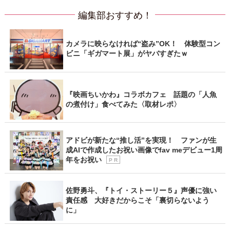
編集部おすすめ！
カメラに映らなければ“盗み”OK！ 体験型コン
ビニ「ギガマート展」がヤバすぎたｗ
『映画ちいかわ』コラボカフェ 話題の「人魚
の煮付け」食べてみた〈取材レポ〉
アドビが新たな“推し活”を実現！ ファンが生
成AIで作成したお祝い画像でfav meデビュー1周
年をお祝い
P R
佐野勇斗、『トイ・ストーリー５』声優に強い
責任感 大好きだからこそ「裏切らないよう
に」