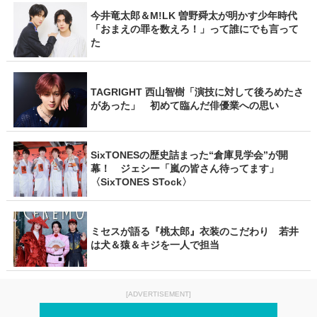
今井竜太郎＆M!LK 曽野舜太が明かす少年時代
「おまえの罪を数えろ！」って誰にでも言って
た
TAGRIGHT 西山智樹「演技に対して後ろめたさ
があった」 初めて臨んだ俳優業への思い
SixTONESの歴史詰まった“倉庫見学会”が開
幕！ ジェシー「嵐の皆さん待ってます」
〈SixTONES STock〉
ミセスが語る『桃太郎』衣装のこだわり 若井
は犬＆猿＆キジを一人で担当
[ADVERTISEMENT]