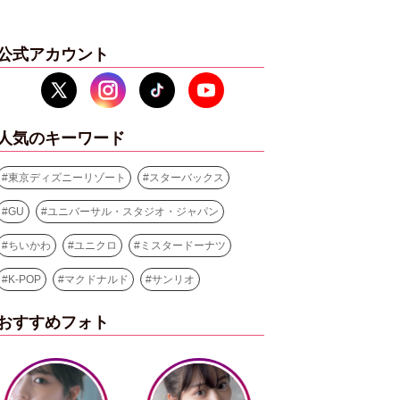
公式アカウント
人気のキーワード
#
東京ディズニーリゾート
#
スターバックス
#
GU
#
ユニバーサル・スタジオ・ジャパン
#
ちいかわ
#
ユニクロ
#
ミスタードーナツ
#
K-POP
#
マクドナルド
#
サンリオ
おすすめフォト