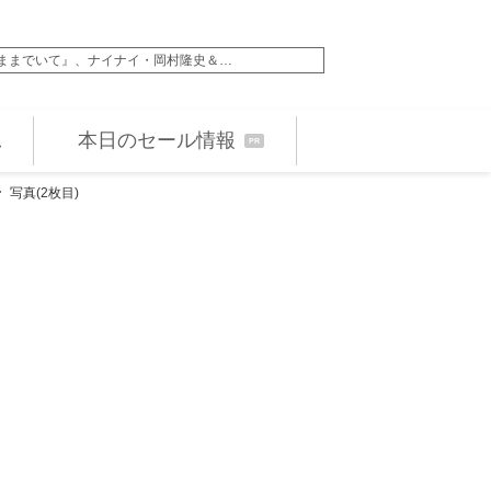
AST X・東城りお！ オーラス大混戦も…
GENERATIONS
本日のセール情報
PR
写真(2枚目)