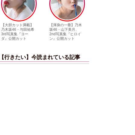
【渾身の一冊】乃木
【超貴重】デビュー
【6度目重版！
坂46・山下美月、
前の初々しい姿が見
木坂46・山下美
2nd写真集『ヒロイ
られる「ILLIT」のセ
「1st写真集」
ン』公開カット
ルカ独占公開
ットまとめ
【行きたい】今読まれている記事