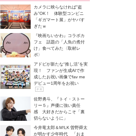
カメラに映らなければ“盗
み”OK！ 体験型コンビニ
「ギガマート展」がヤバす
ぎたｗ
『映画ちいかわ』コラボカ
フェ 話題の「人魚の煮付
け」食べてみた〈取材レ
ポ〉
アドビが新たな“推し活”を実
現！ ファンが生成AIで作
成したお祝い画像でfav me
デビュー1周年をお祝い
P R
佐野勇斗、『トイ・ストー
リー５』声優に強い責任
感 大好きだからこそ「裏
切らないように」
今井竜太郎＆M!LK 曽野舜太
が明かす少年時代 「おま