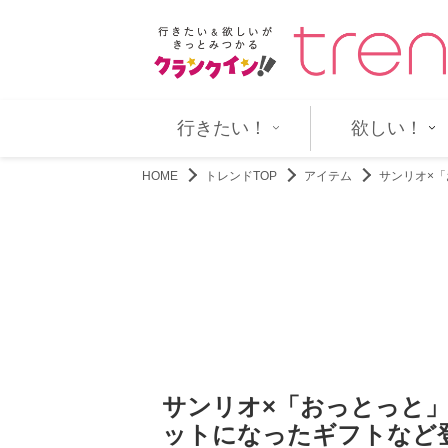
”を初担当！ 8.14放送
吉川愛×奥田瑛二『名探偵のまま
行きたい！
欲しい！
HOME
トレンドTOP
アイテム
サンリオ×
サンリオ×「おっとっと
ットになったギフトなど