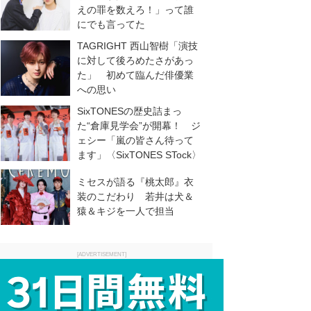
えの罪を数えろ！」って誰
にでも言ってた
TAGRIGHT 西山智樹「演技
に対して後ろめたさがあっ
た」 初めて臨んだ俳優業
への思い
SixTONESの歴史詰まっ
た“倉庫見学会”が開幕！ ジ
ェシー「嵐の皆さん待って
ます」〈SixTONES STock〉
ミセスが語る『桃太郎』衣
装のこだわり 若井は犬＆
猿＆キジを一人で担当
[ADVERTISEMENT]