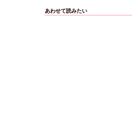
あわせて読みたい
【6度目重版！】乃
木坂46・山下美月
「1st写真集」公開カ
ットまとめ