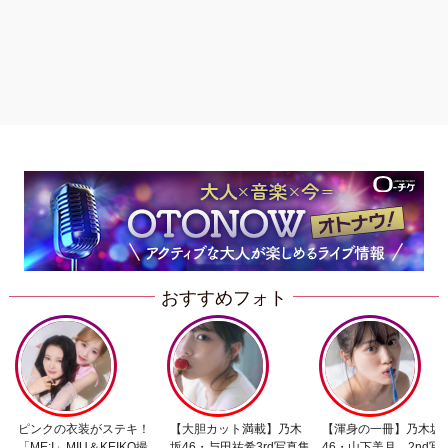
おすすめフォト
ピンクの衣装がステキ！
【大胆カット満載】乃木
【渾身の一冊】乃木坂
「ME:I」MIU＆KEIKO撮
坂46・与田祐希3rd写真集
46・山下美月、2nd写