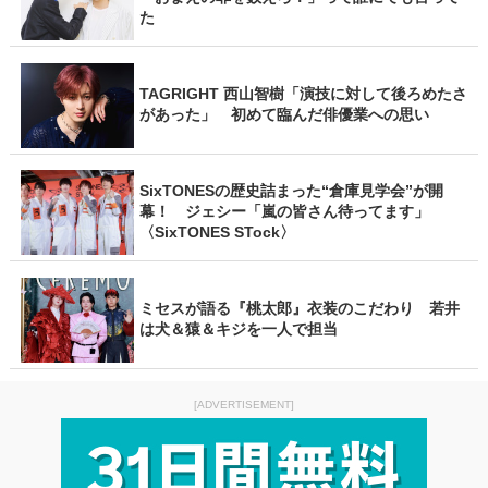
た
TAGRIGHT 西山智樹「演技に対して後ろめたさ
があった」 初めて臨んだ俳優業への思い
SixTONESの歴史詰まった“倉庫見学会”が開
幕！ ジェシー「嵐の皆さん待ってます」
〈SixTONES STock〉
ミセスが語る『桃太郎』衣装のこだわり 若井
は犬＆猿＆キジを一人で担当
[ADVERTISEMENT]