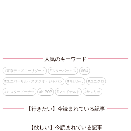
人気のキーワード
#
東京ディズニーリゾート
#
スターバックス
#
GU
#
ユニバーサル・スタジオ・ジャパン
#
ちいかわ
#
ユニクロ
#
ミスタードーナツ
#
K-POP
#
マクドナルド
#
サンリオ
【行きたい】今読まれている記事
【欲しい】今読まれている記事