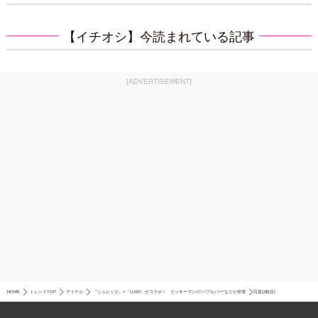
【イチオシ】今読まれている記事
[ADVERTISEMENT]
HOME
トレンドTOP
アイテム
『シュレック』×「LUSH」がコラボ！ クッキーマンの“バブルバー”などが登場
写真(2枚目)