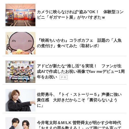
カメラに映らなければ“盗み”OK！ 体験型コン
ビニ「ギガマート展」がヤバすぎたｗ
『映画ちいかわ』コラボカフェ 話題の「人魚
の煮付け」食べてみた〈取材レポ〉
アドビが新たな“推し活”を実現！ ファンが生
成AIで作成したお祝い画像でfav meデビュー1周
年をお祝い
P R
佐野勇斗、『トイ・ストーリー５』声優に強い
責任感 大好きだからこそ「裏切らないよう
に」
今井竜太郎＆M!LK 曽野舜太が明かす少年時代
「おまえの罪を数えろ！」って誰にでも言って