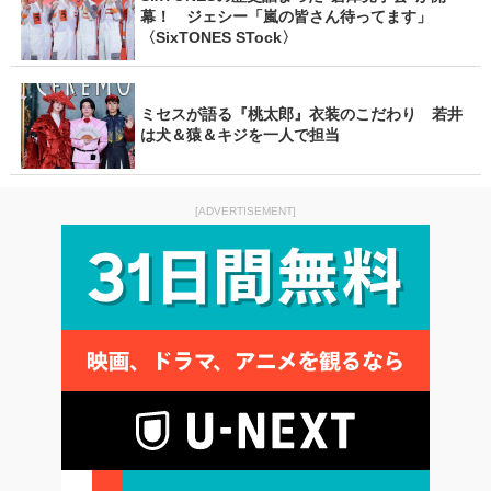
幕！ ジェシー「嵐の皆さん待ってます」
〈SixTONES STock〉
ミセスが語る『桃太郎』衣装のこだわり 若井
は犬＆猿＆キジを一人で担当
[ADVERTISEMENT]