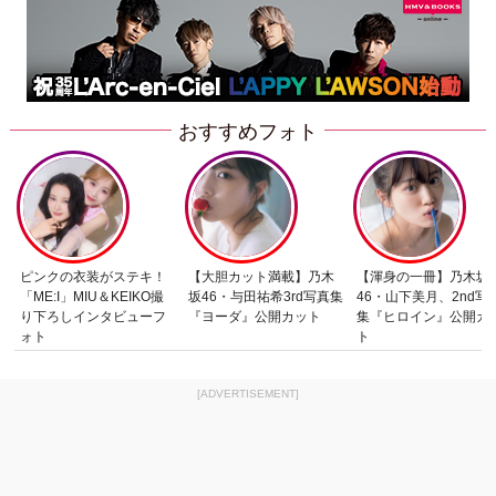
おすすめフォト
ピンクの衣装がステキ！
【大胆カット満載】乃木
【渾身の一冊】乃木坂
「ME:I」MIU＆KEIKO撮
坂46・与田祐希3rd写真集
46・山下美月、2nd写
り下ろしインタビューフ
『ヨーダ』公開カット
集『ヒロイン』公開カ
ォト
ト
[ADVERTISEMENT]