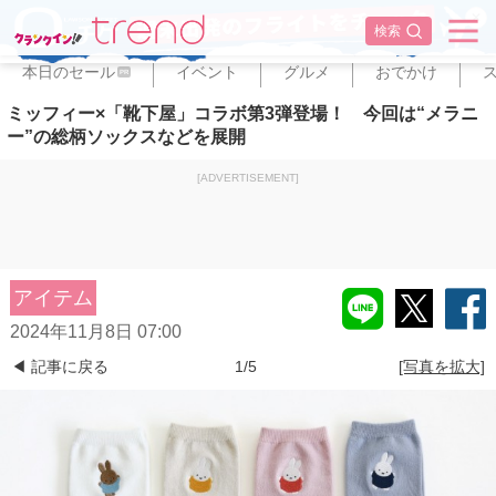
✕
検索
本日のセール
イベント
グルメ
おでかけ
PR
ミッフィー×「靴下屋」コラボ第3弾登場！ 今回は“メラニ
ー”の総柄ソックスなどを展開
[ADVERTISEMENT]
アイテム
2024年11月8日 07:00
◀ 記事に戻る
1/5
[写真を拡大]