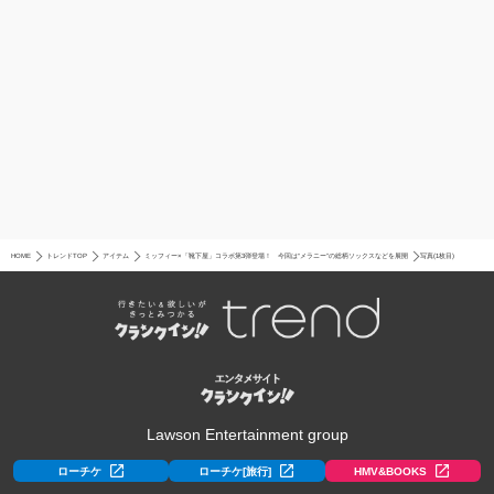
HOME
トレンドTOP
アイテム
ミッフィー×「靴下屋」コラボ第3弾登場！ 今回は“メラニー”の総柄ソックスなどを展開
写真(1枚目)
Lawson Entertainment group
ローチケ
ローチケ[旅行]
HMV&BOOKS