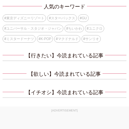
人気のキーワード
#
東京ディズニーリゾート
#
スターバックス
#
GU
#
ユニバーサル・スタジオ・ジャパン
#
ちいかわ
#
ユニクロ
#
ミスタードーナツ
#
K-POP
#
マクドナルド
#
サンリオ
【行きたい】今読まれている記事
【欲しい】今読まれている記事
【イチオシ】今読まれている記事
[ADVERTISEMENT]