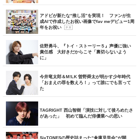
アドビが新たな“推し活”を実現！ ファンが生
成AIで作成したお祝い画像でfav meデビュー1周
年をお祝い
P R
佐野勇斗、『トイ・ストーリー５』声優に強い
責任感 大好きだからこそ「裏切らないよう
に」
今井竜太郎＆M!LK 曽野舜太が明かす少年時代
「おまえの罪を数えろ！」って誰にでも言って
た
TAGRIGHT 西山智樹「演技に対して後ろめたさ
があった」 初めて臨んだ俳優業への思い
SixTONESの歴史詰まった“倉庫見学会”が開