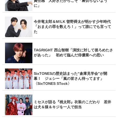
責任感 大好きだからこそ「裏切らないよう
に」
今井竜太郎＆M!LK 曽野舜太が明かす少年時代
「おまえの罪を数えろ！」って誰にでも言って
た
TAGRIGHT 西山智樹「演技に対して後ろめたさ
があった」 初めて臨んだ俳優業への思い
SixTONESの歴史詰まった“倉庫見学会”が開
幕！ ジェシー「嵐の皆さん待ってます」
〈SixTONES STock〉
ミセスが語る『桃太郎』衣装のこだわり 若井
は犬＆猿＆キジを一人で担当