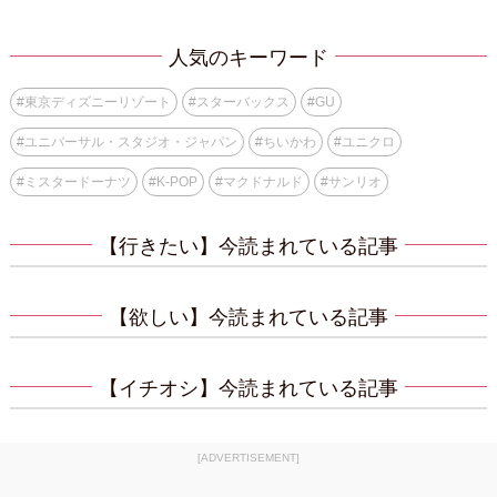
人気のキーワード
#
東京ディズニーリゾート
#
スターバックス
#
GU
#
ユニバーサル・スタジオ・ジャパン
#
ちいかわ
#
ユニクロ
#
ミスタードーナツ
#
K-POP
#
マクドナルド
#
サンリオ
【行きたい】今読まれている記事
【欲しい】今読まれている記事
【イチオシ】今読まれている記事
[ADVERTISEMENT]