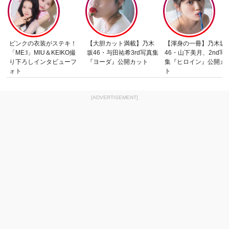
ピンクの衣装がステキ！
【大胆カット満載】乃木
【渾身の一冊】乃木坂
「ME:I」MIU＆KEIKO撮
坂46・与田祐希3rd写真集
46・山下美月、2nd写
り下ろしインタビューフ
『ヨーダ』公開カット
集『ヒロイン』公開カ
ォト
ト
[ADVERTISEMENT]