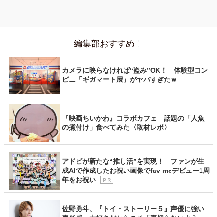
編集部おすすめ！
カメラに映らなければ“盗み”OK！ 体験型コン
ビニ「ギガマート展」がヤバすぎたｗ
『映画ちいかわ』コラボカフェ 話題の「人魚
の煮付け」食べてみた〈取材レポ〉
アドビが新たな“推し活”を実現！ ファンが生
成AIで作成したお祝い画像でfav meデビュー1周
年をお祝い
P R
佐野勇斗、『トイ・ストーリー５』声優に強い