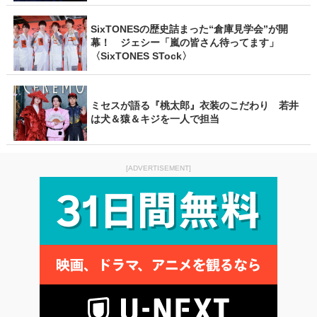
SixTONESの歴史詰まった“倉庫見学会”が開
幕！ ジェシー「嵐の皆さん待ってます」
〈SixTONES STock〉
ミセスが語る『桃太郎』衣装のこだわり 若井
は犬＆猿＆キジを一人で担当
[ADVERTISEMENT]