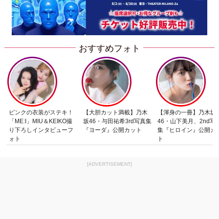
おすすめフォト
ピンクの衣装がステキ！
【大胆カット満載】乃木
【渾身の一冊】乃木坂
「ME:I」MIU＆KEIKO撮
坂46・与田祐希3rd写真集
46・山下美月、2nd写
り下ろしインタビューフ
『ヨーダ』公開カット
集『ヒロイン』公開カ
ォト
ト
[ADVERTISEMENT]