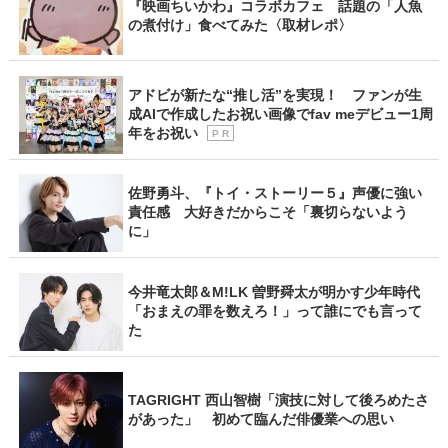
『映画ちいかわ』コラボカフェ 話題の「人魚
の煮付け」食べてみた〈取材レポ〉
アドビが新たな“推し活”を実現！ ファンが生
成AIで作成したお祝い画像でfav meデビュー1周
年をお祝い
P R
佐野勇斗、『トイ・ストーリー５』声優に強い
責任感 大好きだからこそ「裏切らないよう
に」
今井竜太郎＆M!LK 曽野舜太が明かす少年時代
「おまえの罪を数えろ！」って誰にでも言って
た
TAGRIGHT 西山智樹「演技に対して後ろめたさ
があった」 初めて臨んだ俳優業への思い