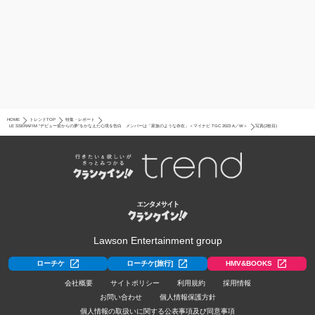
HOME
トレンドTOP
特集・レポート
LE SSERAFIM “デビュー前からの夢”をかなえた心境を告白 メンバーは「家族のような存在」＜マイナビ TGC 2023 A／W＞
写真(2枚目)
Lawson Entertainment group
ローチケ
ローチケ[旅行]
HMV&BOOKS
会社概要
サイトポリシー
利用規約
採用情報
お問い合わせ
個人情報保護方針
個人情報の取扱いに関する公表事項及び同意事項