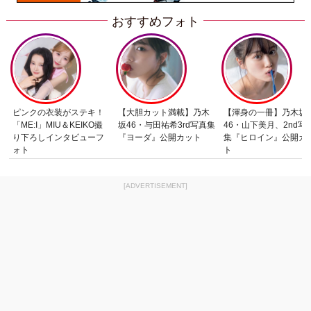
おすすめフォト
ピンクの衣装がステキ！
【大胆カット満載】乃木
【渾身の一冊】乃木坂
「ME:I」MIU＆KEIKO撮
坂46・与田祐希3rd写真集
46・山下美月、2nd写
り下ろしインタビューフ
『ヨーダ』公開カット
集『ヒロイン』公開カ
ォト
ト
[ADVERTISEMENT]