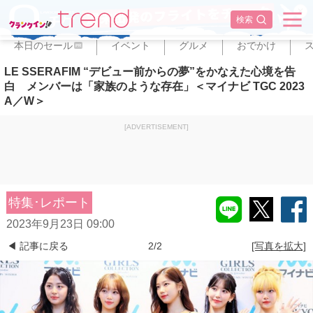
✕
検索
本日のセール
イベント
グルメ
おでかけ
PR
LE SSERAFIM “デビュー前からの夢”をかなえた心境を告
白 メンバーは「家族のような存在」＜マイナビ TGC 2023
A／W＞
[ADVERTISEMENT]
特集･レポート
2023年9月23日 09:00
◀ 記事に戻る
2/2
[写真を拡大]