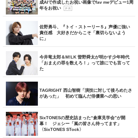
成AIで作成したお祝い画像でfav meデビュー1周
年をお祝い
P R
佐野勇斗、『トイ・ストーリー５』声優に強い
責任感 大好きだからこそ「裏切らないよう
に」
今井竜太郎＆M!LK 曽野舜太が明かす少年時代
「おまえの罪を数えろ！」って誰にでも言って
た
TAGRIGHT 西山智樹「演技に対して後ろめたさ
があった」 初めて臨んだ俳優業への思い
SixTONESの歴史詰まった“倉庫見学会”が開
幕！ ジェシー「嵐の皆さん待ってます」
〈SixTONES STock〉