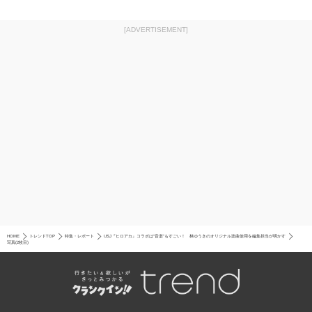
[ADVERTISEMENT]
HOME
トレンドTOP
特集・レポート
USJ『ヒロアカ』コラボは“音楽”もすごい！ 林ゆうきのオリジナル楽曲使用を編集担当が明かす
写真(2枚目)