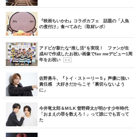
『映画ちいかわ』コラボカフェ 話題の「人魚
の煮付け」食べてみた〈取材レポ〉
アドビが新たな“推し活”を実現！ ファンが生
成AIで作成したお祝い画像でfav meデビュー1周
年をお祝い
P R
佐野勇斗、『トイ・ストーリー５』声優に強い
責任感 大好きだからこそ「裏切らないよう
に」
今井竜太郎＆M!LK 曽野舜太が明かす少年時代
「おまえの罪を数えろ！」って誰にでも言って
た