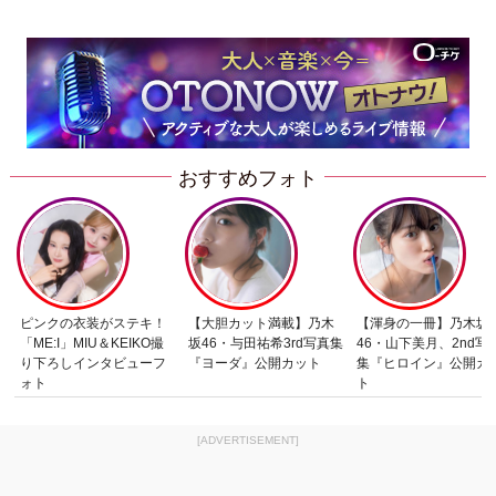
おすすめフォト
ピンクの衣装がステキ！
【大胆カット満載】乃木
【渾身の一冊】乃木坂
「ME:I」MIU＆KEIKO撮
坂46・与田祐希3rd写真集
46・山下美月、2nd写
り下ろしインタビューフ
『ヨーダ』公開カット
集『ヒロイン』公開カ
ォト
ト
[ADVERTISEMENT]