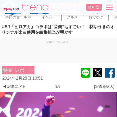
✕
検索
本日のセール
イベント
グルメ
おでかけ
PR
USJ『ヒロアカ』コラボは“音楽”もすごい！ 林ゆうきのオ
リジナル楽曲使用を編集担当が明かす
[ADVERTISEMENT]
特集･レポート
2024年2月28日 10:51
◀ 記事に戻る
2/6
[写真を拡大]