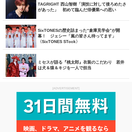
TAGRIGHT 西山智樹「演技に対して後ろめたさ
があった」 初めて臨んだ俳優業への思い
SixTONESの歴史詰まった“倉庫見学会”が開
幕！ ジェシー「嵐の皆さん待ってます」
〈SixTONES STock〉
ミセスが語る『桃太郎』衣装のこだわり 若井
は犬＆猿＆キジを一人で担当
[ADVERTISEMENT]