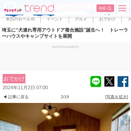
✕
検索
本日のセール
イベント
グルメ
おでかけ
PR
埼玉に“犬連れ専用アウトドア複合施設”誕生へ！ トレーラ
ーハウスやキャンプサイトを展開
[ADVERTISEMENT]
おでかけ
2024年11月2日 07:00
◀ 記事に戻る
2/19
[写真を拡大]