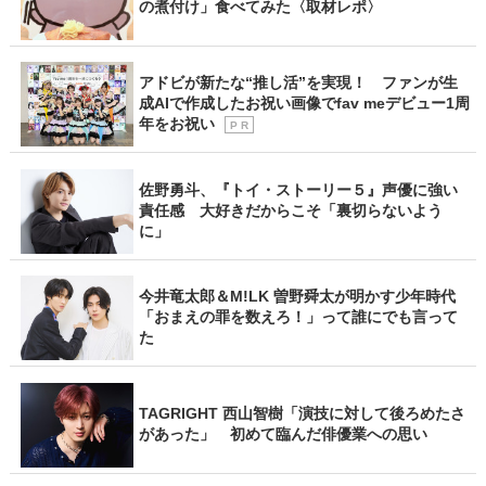
の煮付け」食べてみた〈取材レポ〉
アドビが新たな“推し活”を実現！ ファンが生
成AIで作成したお祝い画像でfav meデビュー1周
年をお祝い
P R
佐野勇斗、『トイ・ストーリー５』声優に強い
責任感 大好きだからこそ「裏切らないよう
に」
今井竜太郎＆M!LK 曽野舜太が明かす少年時代
「おまえの罪を数えろ！」って誰にでも言って
た
TAGRIGHT 西山智樹「演技に対して後ろめたさ
があった」 初めて臨んだ俳優業への思い