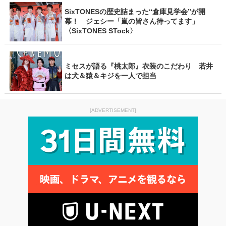
SixTONESの歴史詰まった“倉庫見学会”が開
幕！ ジェシー「嵐の皆さん待ってます」
〈SixTONES STock〉
ミセスが語る『桃太郎』衣装のこだわり 若井
は犬＆猿＆キジを一人で担当
[ADVERTISEMENT]