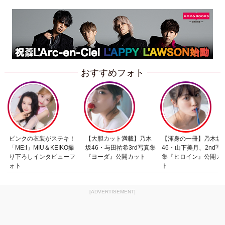
おすすめフォト
ピンクの衣装がステキ！
【大胆カット満載】乃木
【渾身の一冊】乃木坂
「ME:I」MIU＆KEIKO撮
坂46・与田祐希3rd写真集
46・山下美月、2nd写
り下ろしインタビューフ
『ヨーダ』公開カット
集『ヒロイン』公開カ
ォト
ト
[ADVERTISEMENT]