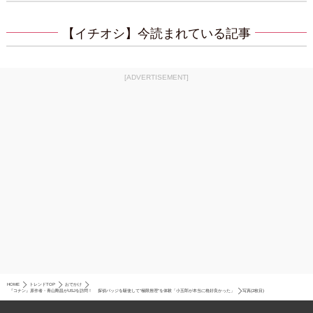
【イチオシ】今読まれている記事
[ADVERTISEMENT]
HOME
トレンドTOP
おでかけ
『コナン』原作者・青山剛昌がUSJを訪問！ 探偵バッジを駆使して“極限推理”を体験「小五郎が本当に格好良かった」
写真(2枚目)