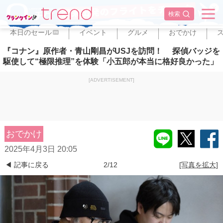
✕
検索
本日のセール
イベント
グルメ
おでかけ
PR
『コナン』原作者・青山剛昌がUSJを訪問！ 探偵バッジを
駆使して“極限推理”を体験「小五郎が本当に格好良かった」
[ADVERTISEMENT]
おでかけ
2025年4月3日 20:05
◀ 記事に戻る
2/12
[写真を拡大]