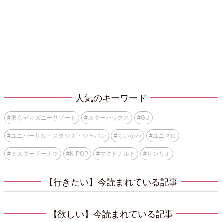
人気のキーワード
#
東京ディズニーリゾート
#
スターバックス
#
GU
#
ユニバーサル・スタジオ・ジャパン
#
ちいかわ
#
ユニクロ
#
ミスタードーナツ
#
K-POP
#
マクドナルド
#
サンリオ
【行きたい】今読まれている記事
【欲しい】今読まれている記事