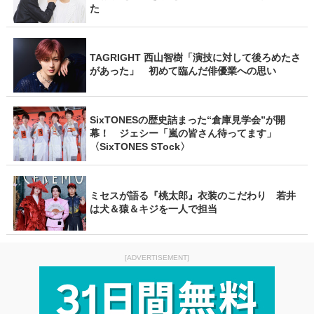
た
TAGRIGHT 西山智樹「演技に対して後ろめたさ
があった」 初めて臨んだ俳優業への思い
SixTONESの歴史詰まった“倉庫見学会”が開
幕！ ジェシー「嵐の皆さん待ってます」
〈SixTONES STock〉
ミセスが語る『桃太郎』衣装のこだわり 若井
は犬＆猿＆キジを一人で担当
[ADVERTISEMENT]