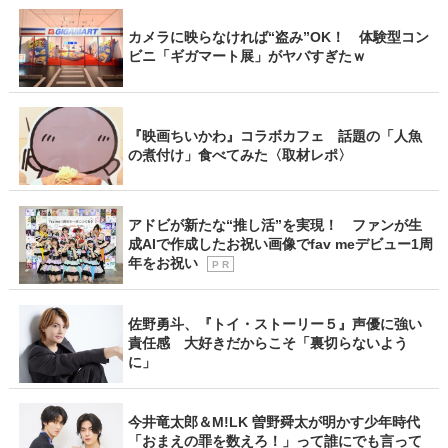
カメラに映らなければ“盗み”OK！ 体験型コン
ビニ「ギガマート展」がヤバすぎたｗ
『映画ちいかわ』コラボカフェ 話題の「人魚
の煮付け」食べてみた〈取材レポ〉
アドビが新たな“推し活”を実現！ ファンが生
成AIで作成したお祝い画像でfav meデビュー1周
年をお祝い
P R
佐野勇斗、『トイ・ストーリー５』声優に強い
責任感 大好きだからこそ「裏切らないよう
に」
今井竜太郎＆M!LK 曽野舜太が明かす少年時代
「おまえの罪を数えろ！」って誰にでも言って