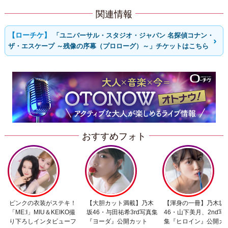
関連情報
「ユニバーサル・スタジオ・ジャパン 名探偵コナン・
ザ・エスケープ ～残像の序幕（プロローグ）～」チケットはこちら
おすすめフォト
ピンクの衣装がステキ！
【大胆カット満載】乃木
【渾身の一冊】乃木坂
「ME:I」MIU＆KEIKO撮
坂46・与田祐希3rd写真集
46・山下美月、2nd写
り下ろしインタビューフ
『ヨーダ』公開カット
集『ヒロイン』公開カ