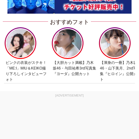
おすすめフォト
ピンクの衣装がステキ！
【大胆カット満載】乃木
【渾身の一冊】乃木坂
「ME:I」MIU＆KEIKO撮
坂46・与田祐希3rd写真集
46・山下美月、2nd写
り下ろしインタビューフ
『ヨーダ』公開カット
集『ヒロイン』公開カ
ォト
ト
[ADVERTISEMENT]