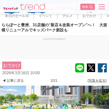
✕
検索
本日のセール
イベント
グルメ
おでかけ
PR
ららぽーと豊洲、31店舗の“新店＆改装オープン”へ！ 大規
模リニューアルでキッズパーク新設も
[ADVERTISEMENT]
おでかけ
2026年3月16日 10:00
◀ 記事に戻る
2/21
[写真を拡大]