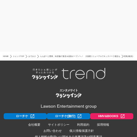
HOME
トレンドTOP
おでかけ
ららぽーと豊洲、31店舗の“新店＆改装オープン”へ！ 大規模リニューアルでキッズパーク新設も
写真(2枚目)
Lawson Entertainment group
ローチケ
ローチケ[旅行]
HMV&BOOKS
会社概要
サイトポリシー
利用規約
採用情報
お問い合わせ
個人情報保護方針
個人情報の取扱いに関する公表事項及び同意事項