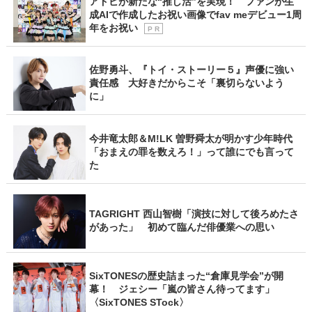
アドビが新たな“推し活”を実現！ ファンが生
成AIで作成したお祝い画像でfav meデビュー1周
年をお祝い
P R
佐野勇斗、『トイ・ストーリー５』声優に強い
責任感 大好きだからこそ「裏切らないよう
に」
今井竜太郎＆M!LK 曽野舜太が明かす少年時代
「おまえの罪を数えろ！」って誰にでも言って
た
TAGRIGHT 西山智樹「演技に対して後ろめたさ
があった」 初めて臨んだ俳優業への思い
SixTONESの歴史詰まった“倉庫見学会”が開
幕！ ジェシー「嵐の皆さん待ってます」
〈SixTONES STock〉