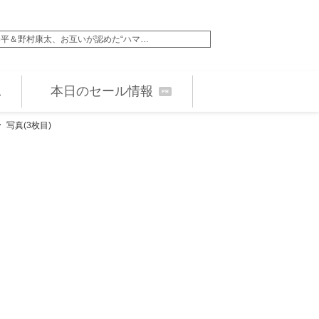
平＆野村康太、お互いが認めた“ハマ…
スタジオジブリ『耳を
本日のセール情報
PR
写真(3枚目)