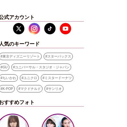
公式アカウント
人気のキーワード
#
東京ディズニーリゾート
#
スターバックス
#
GU
#
ユニバーサル・スタジオ・ジャパン
#
ちいかわ
#
ユニクロ
#
ミスタードーナツ
#
K-POP
#
マクドナルド
#
サンリオ
おすすめフォト