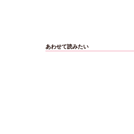
ンタビューフォ
ピンクの衣装がステ
【大胆カット満載】
櫻坂46・田村保
キ！ 「ME:I」MIU＆
乃木坂46・与田祐希
山崎天＜TGC
KEIKO撮り下ろしイ
3rd写真集『ヨー
3 A／W＞
ンタビューフォト
ダ』公開カット
あわせて読みたい