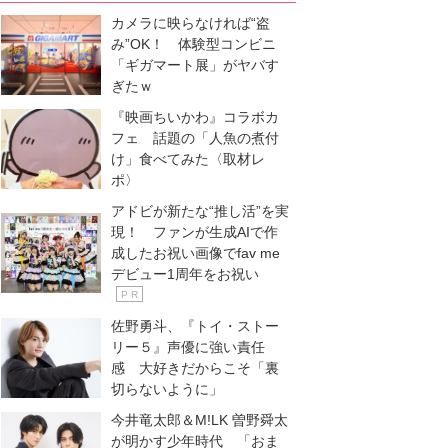
カメラに映らなければ“盗
み”OK！ 体験型コンビニ
「ギガマート展」がヤバす
ぎたｗ
『映画ちいかわ』コラボカ
フェ 話題の「人魚の煮付
け」食べてみた〈取材レ
ポ〉
アドビが新たな“推し活”を実
現！ ファンが生成AIで作
成したお祝い画像でfav me
デビュー1周年をお祝い
P R
佐野勇斗、『トイ・ストー
リー５』声優に強い責任
感 大好きだからこそ「裏
切らないように」
今井竜太郎＆M!LK 曽野舜太
が明かす少年時代 「おま