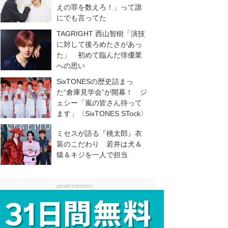
えの罪を数えろ！」って誰
にでも言ってた
TAGRIGHT 西山智樹「演技
に対して後ろめたさがあっ
た」 初めて臨んだ俳優業
への思い
SixTONESの歴史詰まっ
た“倉庫見学会”が開幕！ ジ
ェシー「嵐の皆さん待って
ます」〈SixTONES STock〉
ミセスが語る『桃太郎』衣
装のこだわり 若井は犬＆
猿＆キジを一人で担当
[ADVERTISEMENT]