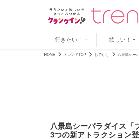
host／夜の果て』声優に…
大高洋夫×長野里美 解散から15
行きたい！
欲しい！
HOME
トレンドTOP
おでかけ
八景島シー
八景島シーパラダイス「
3つの新アトラクション