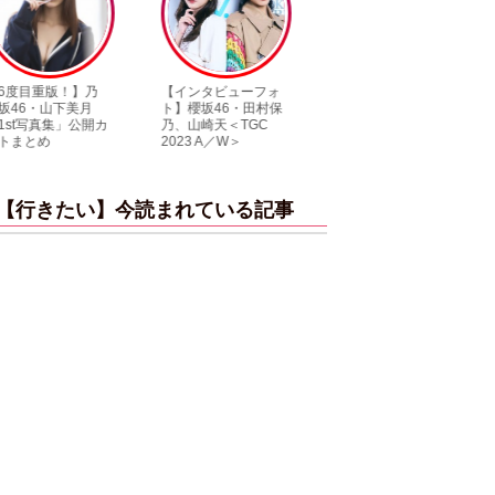
【インタビューフォ
ピンクの衣装がステ
【大胆カット満
ト】櫻坂46・田村保
キ！ 「ME:I」MIU＆
乃木坂46・与田
乃、山崎天＜TGC
KEIKO撮り下ろしイ
3rd写真集『ヨ
2023 A／W＞
ンタビューフォト
ダ』公開カット
【行きたい】今読まれている記事