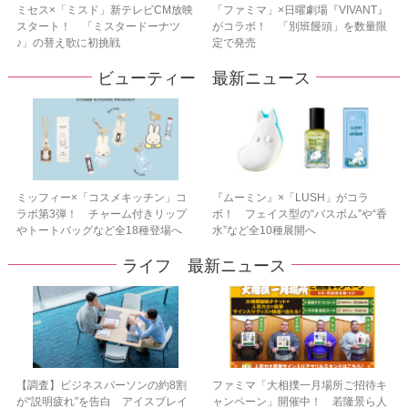
ミセス×「ミスド」新テレビCM放映
「ファミマ」×日曜劇場『VIVANT』
スタート！ 「ミスタードーナツ
がコラボ！ 「別班饅頭」を数量限
♪」の替え歌に初挑戦
定で発売
ビューティー 最新ニュース
ミッフィー×「コスメキッチン」コ
『ムーミン』×「LUSH」がコラ
ラボ第3弾！ チャーム付きリップ
ボ！ フェイス型の“バスボム”や“香
やトートバッグなど全18種登場へ
水”など全10種展開へ
ライフ 最新ニュース
【調査】ビジネスパーソンの約8割
ファミマ「大相撲一月場所ご招待キ
が“説明疲れ”を告白 アイスブレイ
ャンペーン」開催中！ 若隆景ら人