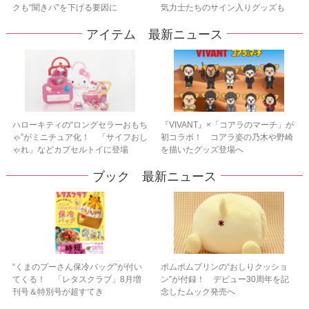
クも“聞きパ”を下げる要因に
気力士たちのサイン入りグッズも
アイテム 最新ニュース
ハローキティの“ロングセラーおもち
『VIVANT』×「コアラのマーチ」が
ゃ”がミニチュア化！ 「サイフおし
初コラボ！ コアラ姿の乃木や野崎
ゃれ」などカプセルトイに登場
を描いたグッズ登場へ
ブック 最新ニュース
“くまのプーさん保冷バッグ”が付い
ポムポムプリンの“おしりクッショ
てくる！ 「レタスクラブ」8月増
ン”が付録！ デビュー30周年を記
刊号＆特別号が超すてき
念したムック発売へ