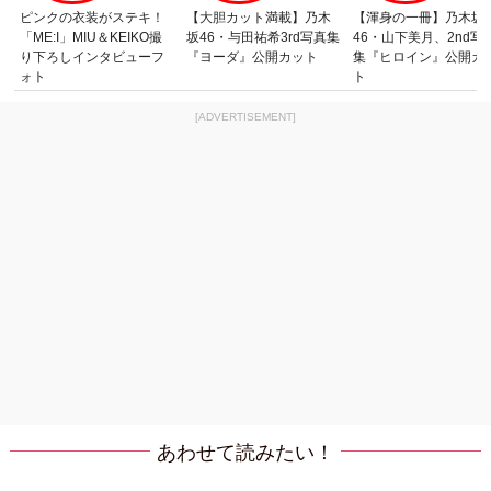
ピンクの衣装がステキ！
【大胆カット満載】乃木
【渾身の一冊】乃木坂
「ME:I」MIU＆KEIKO撮
坂46・与田祐希3rd写真集
46・山下美月、2nd写
り下ろしインタビューフ
『ヨーダ』公開カット
集『ヒロイン』公開カ
ォト
ト
[ADVERTISEMENT]
あわせて読みたい！