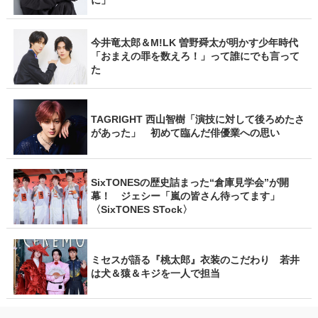
今井竜太郎＆M!LK 曽野舜太が明かす少年時代
「おまえの罪を数えろ！」って誰にでも言って
た
TAGRIGHT 西山智樹「演技に対して後ろめたさ
があった」 初めて臨んだ俳優業への思い
SixTONESの歴史詰まった“倉庫見学会”が開
幕！ ジェシー「嵐の皆さん待ってます」
〈SixTONES STock〉
ミセスが語る『桃太郎』衣装のこだわり 若井
は犬＆猿＆キジを一人で担当