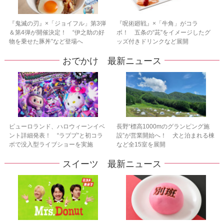
『鬼滅の刃』×「ジョイフル」第3弾
『呪術廻戦』×「牛角」がコラ
＆第4弾が開催決定！ “伊之助の好
ボ！ 五条の“茈”をイメージしたグ
物を乗せた豚丼”など登場へ
ッズ付きドリンクなど展開
おでかけ 最新ニュース
ピューロランド、ハロウィーンイベ
長野“標高1000mのグランピング施
ント詳細発表！ “ラブブ”と初コラ
設”が営業開始へ！ 犬と泊まれる棟
ボで没入型ライブショーを実施
など全15室を展開
スイーツ 最新ニュース