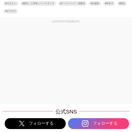
#
行きたい
#
横浜・八景島シーパラダイス
#
テーマパーク／遊園地
#
水族館
#
神奈川
#
横浜
#
おでかけ
[ADVERTISEMENT]
公式SNS
フォローする
フォローする