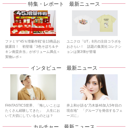
特集・レポート 最新ニュース
ファミマ“45％増量作戦”全13商品お
ユニクロ「UT」8月の注目コラボを
披露目！ 初登場「3色そぼろ＆チ
おさらい！ 話題の集英社コレクシ
キン南蛮弁当」がボリューム満点＜
ョンは第3弾が登場
実物レポ＞
インタビュー 最新ニュース
FANTASTICS世界、「悔しいことは
井上和が語る“乃木坂46加入5年目の
たくさん経験してきた」 人生にお
現在地” 「グループを発信するフェ
いて大切にしているものとは？
ーズに」
カルチャー 最新ニュース