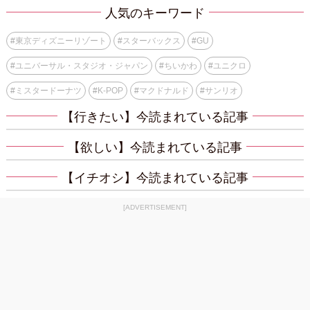
人気のキーワード
#
東京ディズニーリゾート
#
スターバックス
#
GU
#
ユニバーサル・スタジオ・ジャパン
#
ちいかわ
#
ユニクロ
#
ミスタードーナツ
#
K-POP
#
マクドナルド
#
サンリオ
【行きたい】今読まれている記事
【欲しい】今読まれている記事
【イチオシ】今読まれている記事
[ADVERTISEMENT]