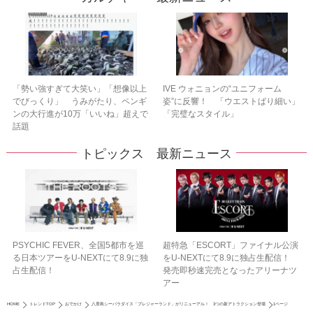
「勢い強すぎて大笑い」「想像以上
IVE ウォニョンの“ユニフォーム
でびっくり」 うみがたり、ペンギ
姿”に反響！ 「ウエストばり細い」
ンの大行進が10万「いいね」超えで
「完璧なスタイル」
話題
トピックス 最新ニュース
PSYCHIC FEVER、全国5都市を巡
超特急「ESCORT」ファイナル公演
る日本ツアーをU‐NEXTにて8.9に独
をU-NEXTにて8.9に独占生配信！
占生配信！
発売即秒速完売となったアリーナツ
アー
HOME
トレンドTOP
おでかけ
八景島シーパラダイス「プレジャーランド」がリニューアル！ 3つの新アトラクション登場
1ページ