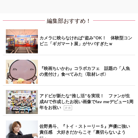
編集部おすすめ！
カメラに映らなければ“盗み”OK！ 体験型コン
ビニ「ギガマート展」がヤバすぎたｗ
『映画ちいかわ』コラボカフェ 話題の「人魚
の煮付け」食べてみた〈取材レポ〉
アドビが新たな“推し活”を実現！ ファンが生
成AIで作成したお祝い画像でfav meデビュー1周
年をお祝い
P R
佐野勇斗、『トイ・ストーリー５』声優に強い
責任感 大好きだからこそ「裏切らないよう
に」