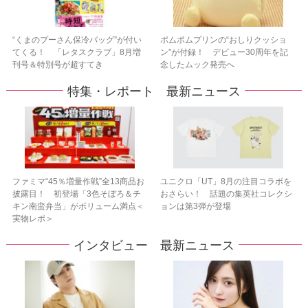
“くまのプーさん保冷バッグ”が付い
ポムポムプリンの“おしりクッショ
てくる！ 「レタスクラブ」8月増
ン”が付録！ デビュー30周年を記
刊号＆特別号が超すてき
念したムック発売へ
特集・レポート 最新ニュース
ファミマ“45％増量作戦”全13商品お
ユニクロ「UT」8月の注目コラボを
披露目！ 初登場「3色そぼろ＆チ
おさらい！ 話題の集英社コレクシ
キン南蛮弁当」がボリューム満点＜
ョンは第3弾が登場
実物レポ＞
インタビュー 最新ニュース