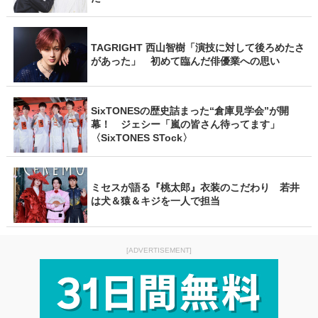
TAGRIGHT 西山智樹「演技に対して後ろめたさ
があった」 初めて臨んだ俳優業への思い
SixTONESの歴史詰まった“倉庫見学会”が開
幕！ ジェシー「嵐の皆さん待ってます」
〈SixTONES STock〉
ミセスが語る『桃太郎』衣装のこだわり 若井
は犬＆猿＆キジを一人で担当
[ADVERTISEMENT]