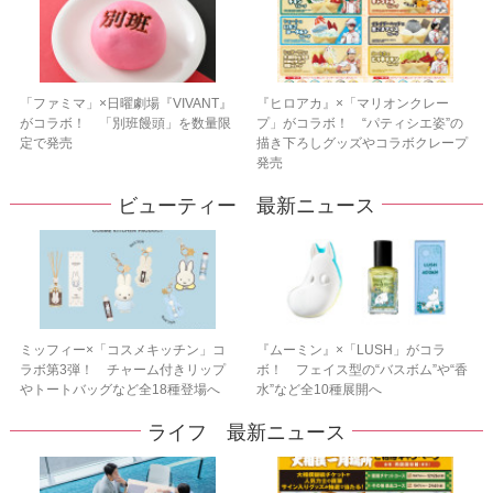
「ファミマ」×日曜劇場『VIVANT』
『ヒロアカ』×「マリオンクレー
がコラボ！ 「別班饅頭」を数量限
プ」がコラボ！ “パティシエ姿”の
定で発売
描き下ろしグッズやコラボクレープ
発売
ビューティー 最新ニュース
ミッフィー×「コスメキッチン」コ
『ムーミン』×「LUSH」がコラ
ラボ第3弾！ チャーム付きリップ
ボ！ フェイス型の“バスボム”や“香
やトートバッグなど全18種登場へ
水”など全10種展開へ
ライフ 最新ニュース