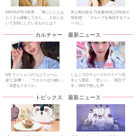
FANTASTICS世界、「悔しいことは
井上和が語る“乃木坂46加入5年目の
たくさん経験してきた」 人生にお
現在地” 「グループを発信するフェ
いて大切にしているものとは？
ーズに」
カルチャー 最新ニュース
IVE ウォニョンの“ユニフォーム
しなこプロデュースのスイーツ店、
姿”に反響！ 「ウエストばり細い」
きょう閉店 「悲しい」「残念で
「完璧なスタイル」
す」SNSで惜しむ声
トピックス 最新ニュース