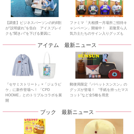
【調査】ビジネスパーソンの約8割
ファミマ「大相撲一月場所ご招待キ
が“説明疲れ”を告白 アイスブレイ
ャンペーン」開催中！ 若隆景ら人
クも“聞きパ”を下げる要因に
気力士たちのサイン入りグッズも
アイテム 最新ニュース
『セサミストリート』×「ジェラピ
郵便局限定『パペットスンスン』の
ケ」に新作登場へ！ 「CPD
グッズが登場！ “手紙を持ったマス
HOOME」とのトリプルコラボを展
コット”など全5種を用意
開
ブック 最新ニュース