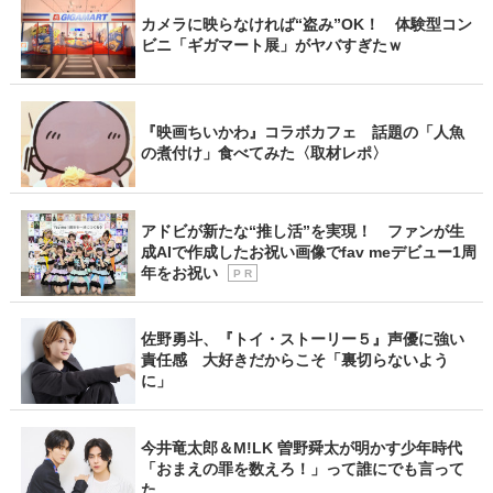
カメラに映らなければ“盗み”OK！ 体験型コン
ビニ「ギガマート展」がヤバすぎたｗ
『映画ちいかわ』コラボカフェ 話題の「人魚
の煮付け」食べてみた〈取材レポ〉
アドビが新たな“推し活”を実現！ ファンが生
成AIで作成したお祝い画像でfav meデビュー1周
年をお祝い
P R
佐野勇斗、『トイ・ストーリー５』声優に強い
責任感 大好きだからこそ「裏切らないよう
に」
今井竜太郎＆M!LK 曽野舜太が明かす少年時代
「おまえの罪を数えろ！」って誰にでも言って
た