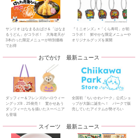
サンリオ はなまるおばけ＆「はなま
『ミニオンズ』×「くら寿司」が初
るうどん」がコラボ！ 大海老天が
コラボ！ 鮮やかな限定メニューや
3本のった限定メニューが特別価格
オリジナルグッズを展開
でお得
おでかけ 最新ニュース
ダッフィー＆フレンズのハロウィー
全国初「ちいかわパーク」公式ショ
ングッズ8．25発売！ 驚かせあう
ップが大阪に誕生へ！ パークで販
ダッフィーたちを描いたスーベニア
売していたアイテムが勢ぞろい
も登場
スイーツ 最新ニュース