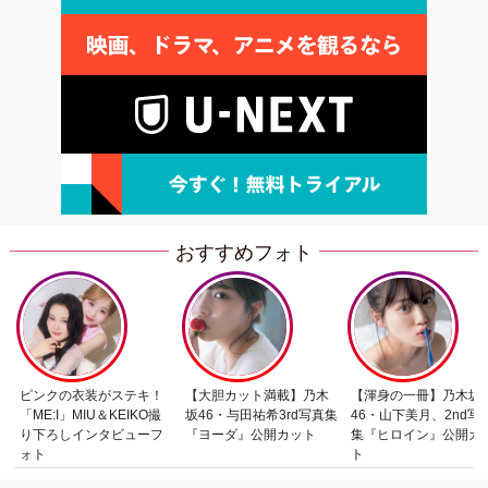
おすすめフォト
ピンクの衣装がステキ！
【大胆カット満載】乃木
【渾身の一冊】乃木坂
「ME:I」MIU＆KEIKO撮
坂46・与田祐希3rd写真集
46・山下美月、2nd写
り下ろしインタビューフ
『ヨーダ』公開カット
集『ヒロイン』公開カ
ォト
ト