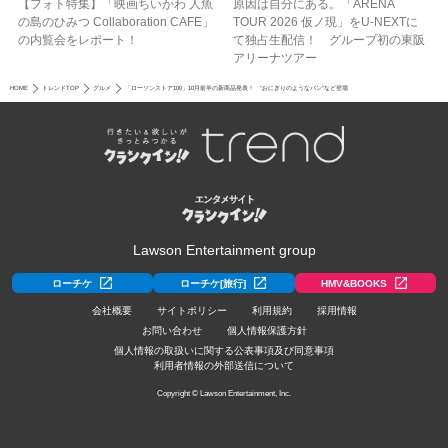
【フォト特集】「映画ちいかわ 人魚
原因は自分にある。「ARENA
の島のひみつ Collaboration CAFE」
TOUR 2026 仮ノ現」をU-NEXTに
の内覧会をレポート！
て独占生配信！ グループ初の東阪
アリーナツアー
HOME
トレンドTOP
グルメ
「ローソンストア100」10月前半の新商品発表！ “おにぎりのようなパン”など登場
Lawson Entertainment group
ローチケ
ローチケ[旅行]
HMV&BOOKS
会社概要
サイトポリシー
利用規約
採用情報
お問い合わせ
個人情報保護方針
個人情報の取扱いに関する公表事項及び同意事項
利用者情報の外部送信について
Copyright © Lawson Entertainment, Inc.