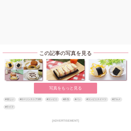
この記事の写真を見る
写真をもっと見る
#
欲しい
#
ローソンストア100
#
コンビニ
#
弁当
#
パン
#
コンビニスイーツ
#
グルメ
#
ライフ
[ADVERTISEMENT]