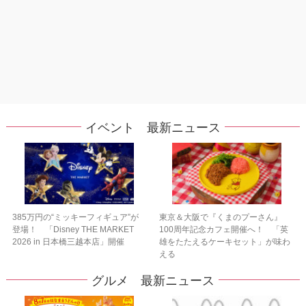
イベント 最新ニュース
385万円の“ミッキーフィギュア”が
東京＆大阪で『くまのプーさん』
登場！ 「Disney THE MARKET
100周年記念カフェ開催へ！ 「英
2026 in 日本橋三越本店」開催
雄をたたえるケーキセット」が味わ
える
グルメ 最新ニュース