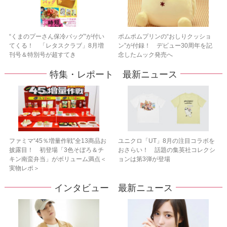
“くまのプーさん保冷バッグ”が付い
ポムポムプリンの“おしりクッショ
てくる！ 「レタスクラブ」8月増
ン”が付録！ デビュー30周年を記
刊号＆特別号が超すてき
念したムック発売へ
特集・レポート 最新ニュース
ファミマ“45％増量作戦”全13商品お
ユニクロ「UT」8月の注目コラボを
披露目！ 初登場「3色そぼろ＆チ
おさらい！ 話題の集英社コレクシ
キン南蛮弁当」がボリューム満点＜
ョンは第3弾が登場
実物レポ＞
インタビュー 最新ニュース