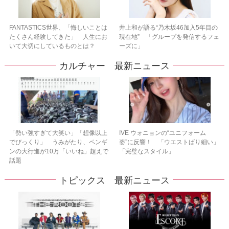
FANTASTICS世界、「悔しいことは
井上和が語る“乃木坂46加入5年目の
たくさん経験してきた」 人生にお
現在地” 「グループを発信するフェ
いて大切にしているものとは？
ーズに」
カルチャー 最新ニュース
「勢い強すぎて大笑い」「想像以上
IVE ウォニョンの“ユニフォーム
でびっくり」 うみがたり、ペンギ
姿”に反響！ 「ウエストばり細い」
ンの大行進が10万「いいね」超えで
「完璧なスタイル」
話題
トピックス 最新ニュース