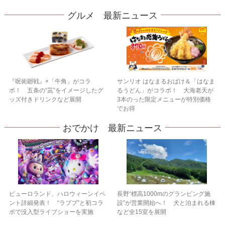
グルメ 最新ニュース
『呪術廻戦』×「牛角」がコラ
サンリオ はなまるおばけ＆「はなま
ボ！ 五条の“茈”をイメージしたグ
るうどん」がコラボ！ 大海老天が
ッズ付きドリンクなど展開
3本のった限定メニューが特別価格
でお得
おでかけ 最新ニュース
ピューロランド、ハロウィーンイベ
長野“標高1000mのグランピング施
ント詳細発表！ “ラブブ”と初コラ
設”が営業開始へ！ 犬と泊まれる棟
ボで没入型ライブショーを実施
など全15室を展開