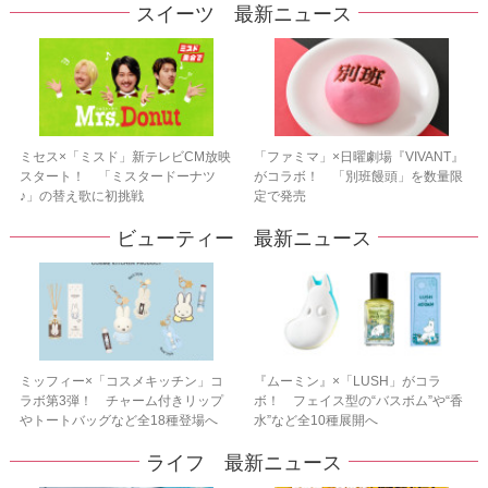
スイーツ 最新ニュース
ミセス×「ミスド」新テレビCM放映
「ファミマ」×日曜劇場『VIVANT』
スタート！ 「ミスタードーナツ
がコラボ！ 「別班饅頭」を数量限
♪」の替え歌に初挑戦
定で発売
ビューティー 最新ニュース
ミッフィー×「コスメキッチン」コ
『ムーミン』×「LUSH」がコラ
ラボ第3弾！ チャーム付きリップ
ボ！ フェイス型の“バスボム”や“香
やトートバッグなど全18種登場へ
水”など全10種展開へ
ライフ 最新ニュース