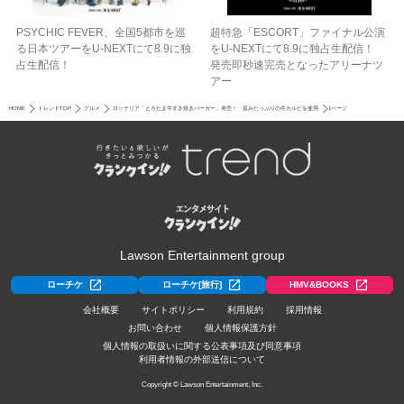
PSYCHIC FEVER、全国5都市を巡
超特急「ESCORT」ファイナル公演
る日本ツアーをU‐NEXTにて8.9に独
をU-NEXTにて8.9に独占生配信！
占生配信！
発売即秒速完売となったアリーナツ
アー
HOME
トレンドTOP
グルメ
ロッテリア「とろたま牛すき焼きバーガー」発売！ 旨みたっぷりの牛カルビを使用
1ページ
Lawson Entertainment group
ローチケ
ローチケ[旅行]
HMV&BOOKS
会社概要
サイトポリシー
利用規約
採用情報
お問い合わせ
個人情報保護方針
個人情報の取扱いに関する公表事項及び同意事項
利用者情報の外部送信について
Copyright © Lawson Entertainment, Inc.