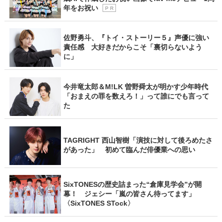
年をお祝い
P R
佐野勇斗、『トイ・ストーリー５』声優に強い
責任感 大好きだからこそ「裏切らないよう
に」
今井竜太郎＆M!LK 曽野舜太が明かす少年時代
「おまえの罪を数えろ！」って誰にでも言って
た
TAGRIGHT 西山智樹「演技に対して後ろめたさ
があった」 初めて臨んだ俳優業への思い
SixTONESの歴史詰まった“倉庫見学会”が開
幕！ ジェシー「嵐の皆さん待ってます」
〈SixTONES STock〉