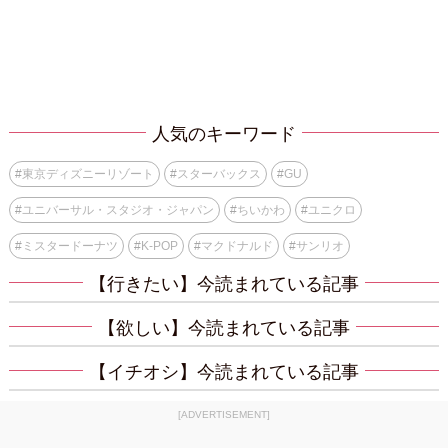
人気のキーワード
#
東京ディズニーリゾート
#
スターバックス
#
GU
#
ユニバーサル・スタジオ・ジャパン
#
ちいかわ
#
ユニクロ
#
ミスタードーナツ
#
K-POP
#
マクドナルド
#
サンリオ
【行きたい】今読まれている記事
【欲しい】今読まれている記事
【イチオシ】今読まれている記事
[ADVERTISEMENT]