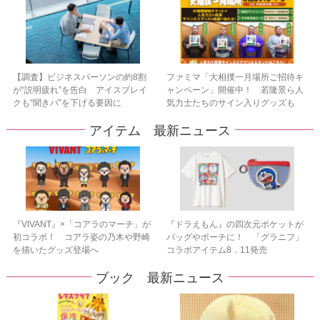
【調査】ビジネスパーソンの約8割
ファミマ「大相撲一月場所ご招待キ
が“説明疲れ”を告白 アイスブレイ
ャンペーン」開催中！ 若隆景ら人
クも“聞きパ”を下げる要因に
気力士たちのサイン入りグッズも
アイテム 最新ニュース
『VIVANT』×「コアラのマーチ」が
『ドラえもん』の四次元ポケットが
初コラボ！ コアラ姿の乃木や野崎
バッグやポーチに！ 「グラニフ」
を描いたグッズ登場へ
コラボアイテム8．11発売
ブック 最新ニュース