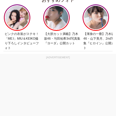
ピンクの衣装がステキ！
【大胆カット満載】乃木
【渾身の一冊】乃木坂
「ME:I」MIU＆KEIKO撮
坂46・与田祐希3rd写真集
46・山下美月、2nd写
り下ろしインタビューフ
『ヨーダ』公開カット
集『ヒロイン』公開カ
ォト
ト
[ADVERTISEMENT]