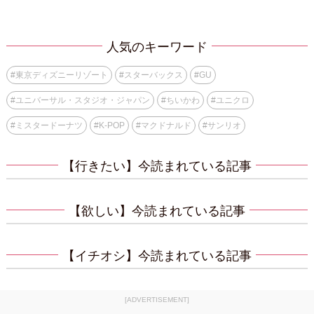
人気のキーワード
#
東京ディズニーリゾート
#
スターバックス
#
GU
#
ユニバーサル・スタジオ・ジャパン
#
ちいかわ
#
ユニクロ
#
ミスタードーナツ
#
K-POP
#
マクドナルド
#
サンリオ
【行きたい】今読まれている記事
【欲しい】今読まれている記事
【イチオシ】今読まれている記事
[ADVERTISEMENT]