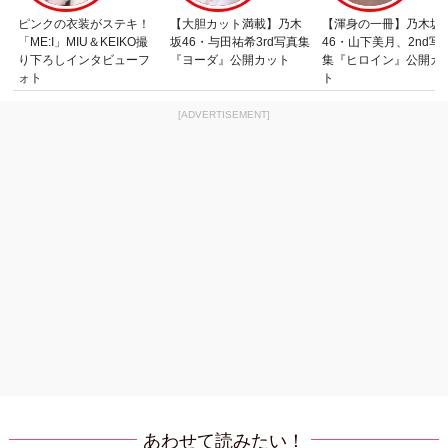
ピンクの衣装がステキ！
【大胆カット満載】乃木
【渾身の一冊】乃木坂
「ME:I」MIU＆KEIKO撮
坂46・与田祐希3rd写真集
46・山下美月、2nd写
り下ろしインタビューフ
『ヨーダ』公開カット
集『ヒロイン』公開カ
ォト
ト
[ADVERTISEMENT]
あわせて読みたい！