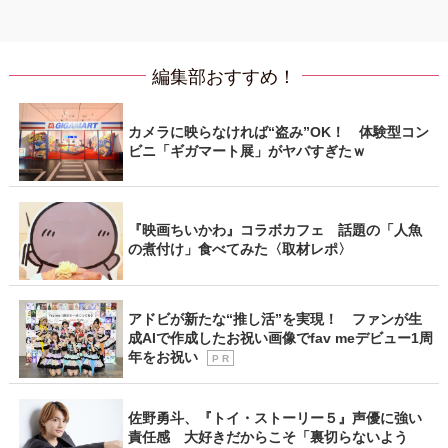
編集部おすすめ！
カメラに映らなければ“盗み”OK！ 体験型コン
ビニ「ギガマート展」がヤバすぎたｗ
『映画ちいかわ』コラボカフェ 話題の「人魚
の煮付け」食べてみた〈取材レポ〉
アドビが新たな“推し活”を実現！ ファンが生
成AIで作成したお祝い画像でfav meデビュー1周
年をお祝い
P R
佐野勇斗、『トイ・ストーリー５』声優に強い
責任感 大好きだからこそ「裏切らないよう