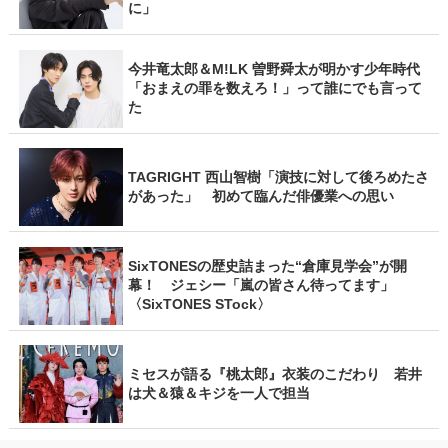
に」
今井竜太郎＆M!LK 曽野舜太が明かす少年時代
「おまえの罪を数えろ！」って誰にでも言って
た
TAGRIGHT 西山智樹「演技に対して後ろめたさ
があった」 初めて臨んだ俳優業への思い
SixTONESの歴史詰まった“倉庫見学会”が開
幕！ ジェシー「嵐の皆さん待ってます」
〈SixTONES STock〉
ミセスが語る『桃太郎』衣装のこだわり 若井
は犬＆猿＆キジを一人で担当