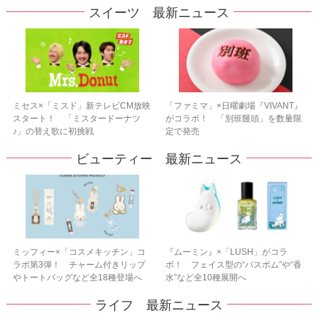
スイーツ 最新ニュース
ミセス×「ミスド」新テレビCM放映
「ファミマ」×日曜劇場『VIVANT』
スタート！ 「ミスタードーナツ
がコラボ！ 「別班饅頭」を数量限
♪」の替え歌に初挑戦
定で発売
ビューティー 最新ニュース
ミッフィー×「コスメキッチン」コ
『ムーミン』×「LUSH」がコラ
ラボ第3弾！ チャーム付きリップ
ボ！ フェイス型の“バスボム”や“香
やトートバッグなど全18種登場へ
水”など全10種展開へ
ライフ 最新ニュース