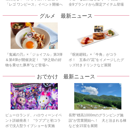
「レゴ ワンピース」イベント開催へ
全9ブランドから限定アイテム登場
グルメ 最新ニュース
『鬼滅の刃』×「ジョイフル」第3弾
『呪術廻戦』×「牛角」がコラ
＆第4弾が開催決定！ “伊之助の好
ボ！ 五条の“茈”をイメージしたグ
物を乗せた豚丼”など登場へ
ッズ付きドリンクなど展開
おでかけ 最新ニュース
ピューロランド、ハロウィーンイベ
長野“標高1000mのグランピング施
ント詳細発表！ “ラブブ”と初コラ
設”が営業開始へ！ 犬と泊まれる棟
ボで没入型ライブショーを実施
など全15室を展開