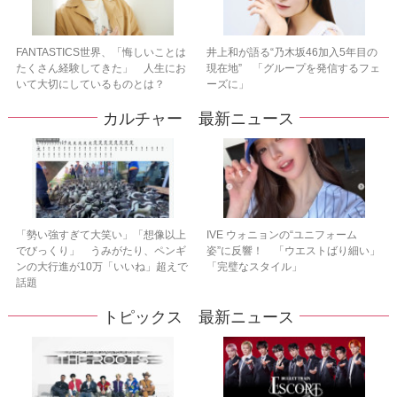
FANTASTICS世界、「悔しいことは
井上和が語る“乃木坂46加入5年目の
たくさん経験してきた」 人生にお
現在地” 「グループを発信するフェ
いて大切にしているものとは？
ーズに」
カルチャー 最新ニュース
「勢い強すぎて大笑い」「想像以上
IVE ウォニョンの“ユニフォーム
でびっくり」 うみがたり、ペンギ
姿”に反響！ 「ウエストばり細い」
ンの大行進が10万「いいね」超えで
「完璧なスタイル」
話題
トピックス 最新ニュース