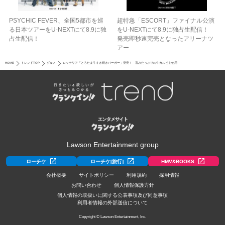
PSYCHIC FEVER、全国5都市を巡
超特急「ESCORT」ファイナル公演
る日本ツアーをU‐NEXTにて8.9に独
をU-NEXTにて8.9に独占生配信！
占生配信！
発売即秒速完売となったアリーナツ
アー
HOME
トレンドTOP
グルメ
ロッテリア「とろたま牛すき焼きバーガー」発売！ 旨みたっぷりの牛カルビを使用
Lawson Entertainment group
ローチケ
ローチケ[旅行]
HMV&BOOKS
会社概要
サイトポリシー
利用規約
採用情報
お問い合わせ
個人情報保護方針
個人情報の取扱いに関する公表事項及び同意事項
利用者情報の外部送信について
Copyright © Lawson Entertainment, Inc.