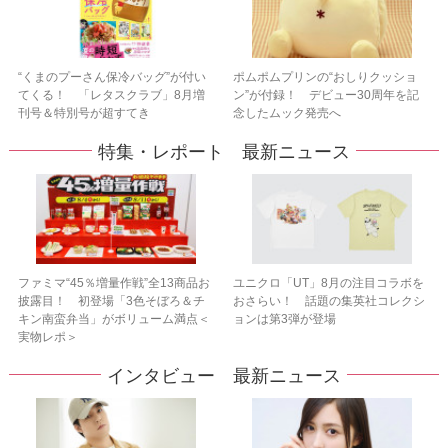
“くまのプーさん保冷バッグ”が付い
ポムポムプリンの“おしりクッショ
てくる！ 「レタスクラブ」8月増
ン”が付録！ デビュー30周年を記
刊号＆特別号が超すてき
念したムック発売へ
特集・レポート 最新ニュース
ファミマ“45％増量作戦”全13商品お
ユニクロ「UT」8月の注目コラボを
披露目！ 初登場「3色そぼろ＆チ
おさらい！ 話題の集英社コレクシ
キン南蛮弁当」がボリューム満点＜
ョンは第3弾が登場
実物レポ＞
インタビュー 最新ニュース