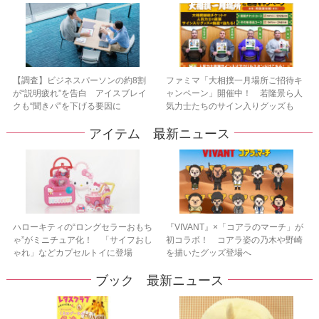
【調査】ビジネスパーソンの約8割
ファミマ「大相撲一月場所ご招待キ
が“説明疲れ”を告白 アイスブレイ
ャンペーン」開催中！ 若隆景ら人
クも“聞きパ”を下げる要因に
気力士たちのサイン入りグッズも
アイテム 最新ニュース
ハローキティの“ロングセラーおもち
『VIVANT』×「コアラのマーチ」が
ゃ”がミニチュア化！ 「サイフおし
初コラボ！ コアラ姿の乃木や野崎
ゃれ」などカプセルトイに登場
を描いたグッズ登場へ
ブック 最新ニュース