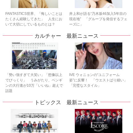
FANTASTICS世界、「悔しいことは
井上和が語る“乃木坂46加入5年目の
たくさん経験してきた」 人生にお
現在地” 「グループを発信するフェ
いて大切にしているものとは？
ーズに」
カルチャー 最新ニュース
「勢い強すぎて大笑い」「想像以上
IVE ウォニョンの“ユニフォーム
でびっくり」 うみがたり、ペンギ
姿”に反響！ 「ウエストばり細い」
ンの大行進が10万「いいね」超えで
「完璧なスタイル」
話題
トピックス 最新ニュース