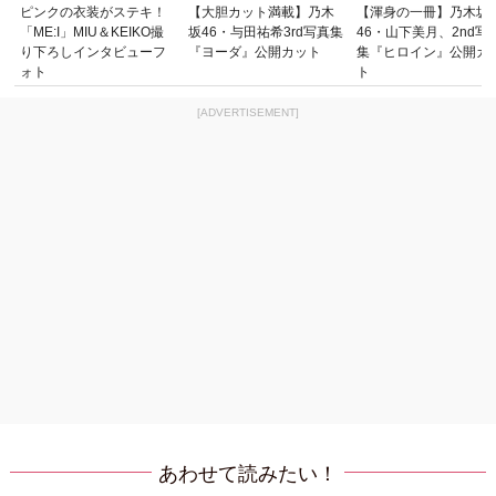
ピンクの衣装がステキ！
【大胆カット満載】乃木
【渾身の一冊】乃木坂
「ME:I」MIU＆KEIKO撮
坂46・与田祐希3rd写真集
46・山下美月、2nd写
り下ろしインタビューフ
『ヨーダ』公開カット
集『ヒロイン』公開カ
ォト
ト
[ADVERTISEMENT]
あわせて読みたい！