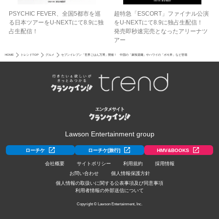
PSYCHIC FEVER、全国5都市を巡
超特急「ESCORT」ファイナル公演
る日本ツアーをU‐NEXTにて8.9に独
をU-NEXTにて8.9に独占生配信！
占生配信！
発売即秒速完売となったアリーナツ
アー
HOME
トレンドTOP
グルメ
セブンイレブン「世界ごはん万博」開催！ 中国の「麻辣湯麺」やハワイの「ポキ丼」など登場
Lawson Entertainment group
ローチケ
ローチケ[旅行]
HMV&BOOKS
会社概要
サイトポリシー
利用規約
採用情報
お問い合わせ
個人情報保護方針
個人情報の取扱いに関する公表事項及び同意事項
利用者情報の外部送信について
Copyright © Lawson Entertainment, Inc.