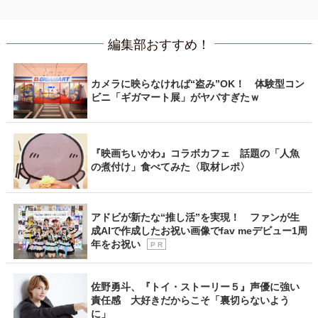
編集部おすすめ！
カメラに映らなければ“盗み”OK！ 体験型コン
ビニ「ギガマート展」がヤバすぎたｗ
『映画ちいかわ』コラボカフェ 話題の「人魚
の煮付け」食べてみた〈取材レポ〉
アドビが新たな“推し活”を実現！ ファンが生
成AIで作成したお祝い画像でfav meデビュー1周
年をお祝い
P R
佐野勇斗、『トイ・ストーリー５』声優に強い
責任感 大好きだからこそ「裏切らないよう
に」