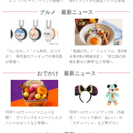
「レゴ ワンピース」イベント開催へ
全9ブランドから限定アイテム登場
グルメ 最新ニュース
『ちいかわ』×「くら寿司」がコラ
『鬼滅の刃』×「ジョイフル」第3弾
ボ！ 寿司姿のフィギュアや寿司皿
＆第4弾が開催決定！ “伊之助の好
が登場へ
物を乗せた豚丼”など登場へ
おでかけ 最新ニュース
TDR“ハロウィーン”メニュー公
TDR“ハロウィーン”グッズ9．15発
開！ ヴィランズをイメージしたス
売！ パジャマ姿の「ぬいバ」や
ペシャルセットなど登場へ
「カチューシャ」など勢ぞろい