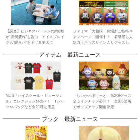
【調査】ビジネスパーソンの約8割
ファミマ「大相撲一月場所ご招待キ
が“説明疲れ”を告白 アイスブレイ
ャンペーン」開催中！ 若隆景ら人
クも“聞きパ”を下げる要因に
気力士たちのサイン入りグッズも
アイテム 最新ニュース
MUS『ハイスクール・ミュージカ
「ちいかわぽけっと」第3弾グッズ
ル』コレクション発売へ！ Tシャ
全ラインナップ公開！ 全国5箇所
ツやバッグなど全21種を用意
でポップアップ開催決定
ブック 最新ニュース