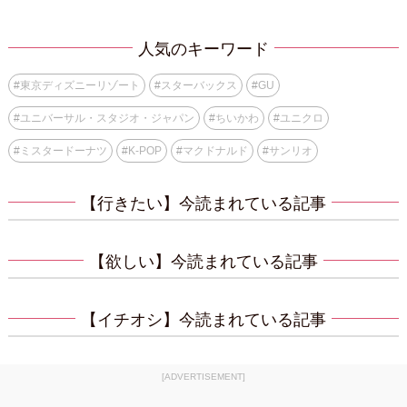
人気のキーワード
#
東京ディズニーリゾート
#
スターバックス
#
GU
#
ユニバーサル・スタジオ・ジャパン
#
ちいかわ
#
ユニクロ
#
ミスタードーナツ
#
K-POP
#
マクドナルド
#
サンリオ
【行きたい】今読まれている記事
【欲しい】今読まれている記事
【イチオシ】今読まれている記事
[ADVERTISEMENT]