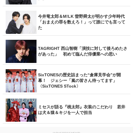
今井竜太郎＆M!LK 曽野舜太が明かす少年時代
「おまえの罪を数えろ！」って誰にでも言って
た
TAGRIGHT 西山智樹「演技に対して後ろめたさ
があった」 初めて臨んだ俳優業への思い
SixTONESの歴史詰まった“倉庫見学会”が開
幕！ ジェシー「嵐の皆さん待ってます」
〈SixTONES STock〉
ミセスが語る『桃太郎』衣装のこだわり 若井
は犬＆猿＆キジを一人で担当