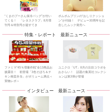
“くまのプーさん保冷バッグ”が付い
ポムポムプリンの“おしりクッショ
てくる！ 「レタスクラブ」8月増
ン”が付録！ デビュー30周年を記
刊号＆特別号が超すてき
念したムック発売へ
特集・レポート 最新ニュース
ファミマ“45％増量作戦”全13商品お
ユニクロ「UT」8月の注目コラボを
披露目！ 初登場「3色そぼろ＆チ
おさらい！ 話題の集英社コレクシ
キン南蛮弁当」がボリューム満点＜
ョンは第3弾が登場
実物レポ＞
インタビュー 最新ニュース