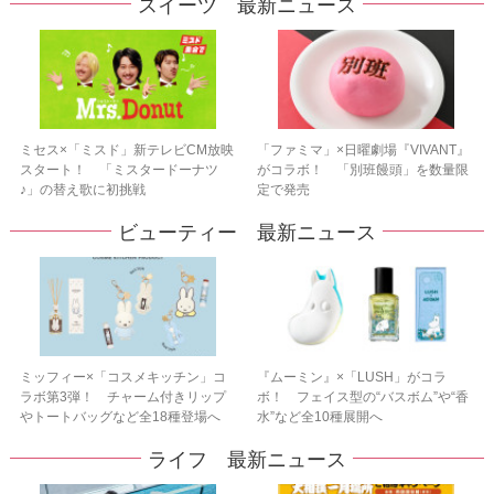
スイーツ 最新ニュース
ミセス×「ミスド」新テレビCM放映
「ファミマ」×日曜劇場『VIVANT』
スタート！ 「ミスタードーナツ
がコラボ！ 「別班饅頭」を数量限
♪」の替え歌に初挑戦
定で発売
ビューティー 最新ニュース
ミッフィー×「コスメキッチン」コ
『ムーミン』×「LUSH」がコラ
ラボ第3弾！ チャーム付きリップ
ボ！ フェイス型の“バスボム”や“香
やトートバッグなど全18種登場へ
水”など全10種展開へ
ライフ 最新ニュース