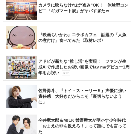
カメラに映らなければ“盗み”OK！ 体験型コン
ビニ「ギガマート展」がヤバすぎたｗ
『映画ちいかわ』コラボカフェ 話題の「人魚
の煮付け」食べてみた〈取材レポ〉
アドビが新たな“推し活”を実現！ ファンが生
成AIで作成したお祝い画像でfav meデビュー1周
年をお祝い
P R
佐野勇斗、『トイ・ストーリー５』声優に強い
責任感 大好きだからこそ「裏切らないよう
に」
今井竜太郎＆M!LK 曽野舜太が明かす少年時代
「おまえの罪を数えろ！」って誰にでも言って
た