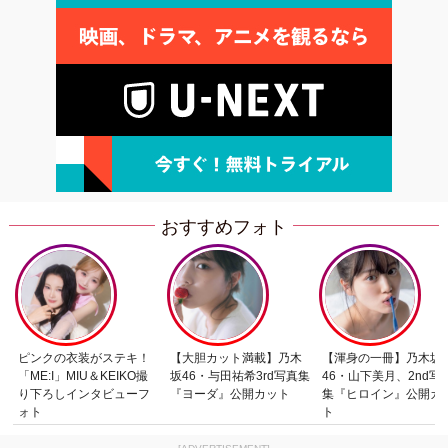
おすすめフォト
ピンクの衣装がステキ！
【大胆カット満載】乃木
【渾身の一冊】乃木坂
「ME:I」MIU＆KEIKO撮
坂46・与田祐希3rd写真集
46・山下美月、2nd写
り下ろしインタビューフ
『ヨーダ』公開カット
集『ヒロイン』公開カ
ォト
ト