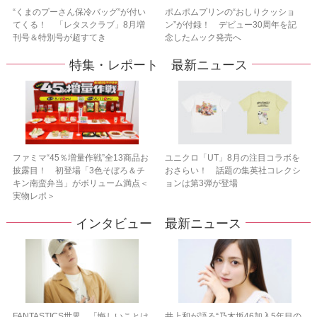
“くまのプーさん保冷バッグ”が付い
ポムポムプリンの“おしりクッショ
てくる！ 「レタスクラブ」8月増
ン”が付録！ デビュー30周年を記
刊号＆特別号が超すてき
念したムック発売へ
特集・レポート 最新ニュース
ファミマ“45％増量作戦”全13商品お
ユニクロ「UT」8月の注目コラボを
披露目！ 初登場「3色そぼろ＆チ
おさらい！ 話題の集英社コレクシ
キン南蛮弁当」がボリューム満点＜
ョンは第3弾が登場
実物レポ＞
インタビュー 最新ニュース
FANTASTICS世界、「悔しいことは
井上和が語る“乃木坂46加入5年目の