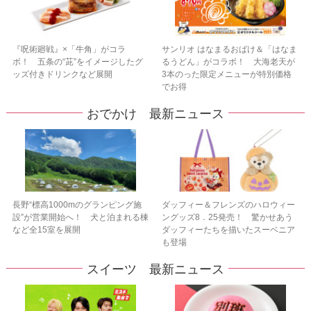
『呪術廻戦』×「牛角」がコラ
サンリオ はなまるおばけ＆「はなま
ボ！ 五条の“茈”をイメージしたグ
るうどん」がコラボ！ 大海老天が
ッズ付きドリンクなど展開
3本のった限定メニューが特別価格
でお得
おでかけ 最新ニュース
長野“標高1000mのグランピング施
ダッフィー＆フレンズのハロウィー
設”が営業開始へ！ 犬と泊まれる棟
ングッズ8．25発売！ 驚かせあう
など全15室を展開
ダッフィーたちを描いたスーベニア
も登場
スイーツ 最新ニュース