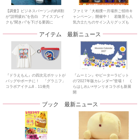
【調査】ビジネスパーソンの約8割
ファミマ「大相撲一月場所ご招待キ
が“説明疲れ”を告白 アイスブレイ
ャンペーン」開催中！ 若隆景ら人
クも“聞きパ”を下げる要因に
気力士たちのサイン入りグッズも
アイテム 最新ニュース
『ドラえもん』の四次元ポケットが
『ムーミン』やピーターラビット
バッグやポーチに！ 「グラニフ」
の“2027年版カレンダー”登場！ く
コラボアイテム8．11発売
らはしれい×サンリオコラボも新展
開
ブック 最新ニュース