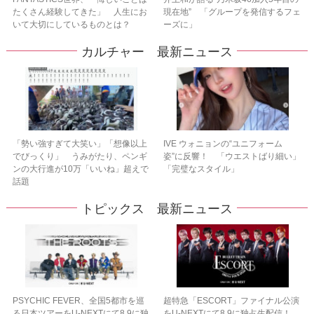
たくさん経験してきた」 人生にお
現在地” 「グループを発信するフェ
いて大切にしているものとは？
ーズに」
カルチャー 最新ニュース
「勢い強すぎて大笑い」「想像以上
IVE ウォニョンの“ユニフォーム
でびっくり」 うみがたり、ペンギ
姿”に反響！ 「ウエストばり細い」
ンの大行進が10万「いいね」超えで
「完璧なスタイル」
話題
トピックス 最新ニュース
PSYCHIC FEVER、全国5都市を巡
超特急「ESCORT」ファイナル公演
る日本ツアーをU‐NEXTにて8.9に独
をU-NEXTにて8.9に独占生配信！