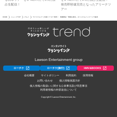
占生配信！
発売即秒速完売となったアリーナツ
アー
HOME
トレンドTOP
グルメ
マクドナルド“ご当地”バーガー発売！ 数量限定「聖闘士星矢」オリジナルパッケージで提供
Lawson Entertainment group
ローチケ
ローチケ[旅行]
HMV&BOOKS
会社概要
サイトポリシー
利用規約
採用情報
お問い合わせ
個人情報保護方針
個人情報の取扱いに関する公表事項及び同意事項
利用者情報の外部送信について
Copyright © Lawson Entertainment, Inc.