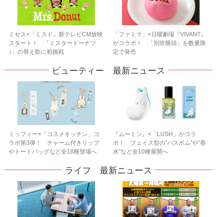
ミセス×「ミスド」新テレビCM放映
「ファミマ」×日曜劇場『VIVANT』
スタート！ 「ミスタードーナツ
がコラボ！ 「別班饅頭」を数量限
♪」の替え歌に初挑戦
定で発売
ビューティー 最新ニュース
ミッフィー×「コスメキッチン」コ
『ムーミン』×「LUSH」がコラ
ラボ第3弾！ チャーム付きリップ
ボ！ フェイス型の“バスボム”や“香
やトートバッグなど全18種登場へ
水”など全10種展開へ
ライフ 最新ニュース