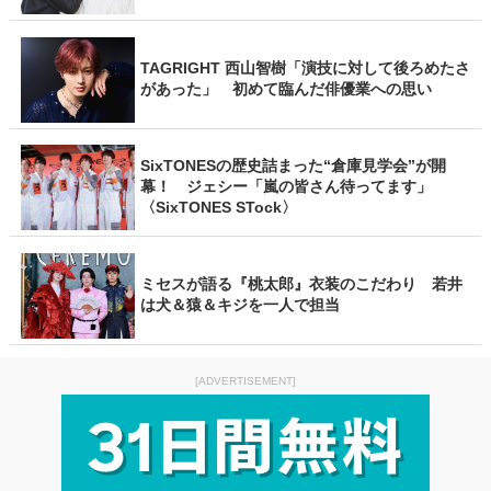
TAGRIGHT 西山智樹「演技に対して後ろめたさ
があった」 初めて臨んだ俳優業への思い
SixTONESの歴史詰まった“倉庫見学会”が開
幕！ ジェシー「嵐の皆さん待ってます」
〈SixTONES STock〉
ミセスが語る『桃太郎』衣装のこだわり 若井
は犬＆猿＆キジを一人で担当
[ADVERTISEMENT]