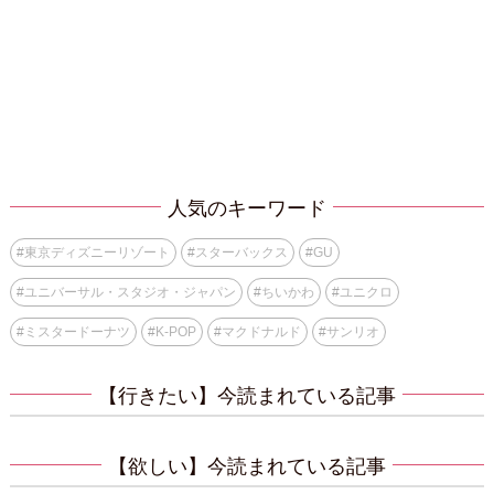
人気のキーワード
#
東京ディズニーリゾート
#
スターバックス
#
GU
#
ユニバーサル・スタジオ・ジャパン
#
ちいかわ
#
ユニクロ
#
ミスタードーナツ
#
K-POP
#
マクドナルド
#
サンリオ
【行きたい】今読まれている記事
【欲しい】今読まれている記事