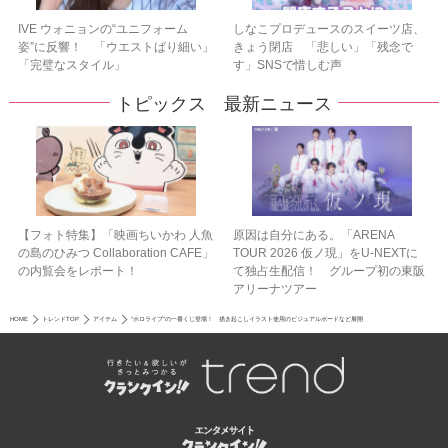
IVE ウォニョンの“ユニフォーム
しなこプロデュースのスイーツ店、
姿”に反響！ 「ウエストばり細い」
きょう閉店 「悲しい」「残念で
「完璧なスタイル」
す」SNSで惜しむ声
トピックス 最新ニュース
【フォト特集】「映画ちいかわ 人魚
原因は自分にある。「ARENA
の島のひみつ Collaboration CAFE」
TOUR 2026 仮ノ現」をU-NEXTに
の内覧会をレポート！
て独占生配信！ グループ初の東阪
アリーナツアー
HOME
トレンドTOP
アイテム
“ホロライブ”の一番くじ登場！ 描き起こしイラスト使用のビジュアルボードなど展開