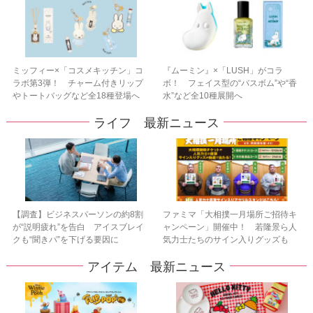
ミッフィー×「コスメキッチン」コ
『ムーミン』×「LUSH」がコラ
ラボ第3弾！ チャーム付きリップ
ボ！ フェイス型の“バスボム”や“香
やトートバッグなど全18種登場へ
水”など全10種展開へ
ライフ 最新ニュース
【調査】ビジネスパーソンの約8割
ファミマ「大相撲一月場所ご招待キ
が“説明疲れ”を告白 アイスブレイ
ャンペーン」開催中！ 若隆景ら人
クも“聞きパ”を下げる要因に
気力士たちのサイン入りグッズも
アイテム 最新ニュース