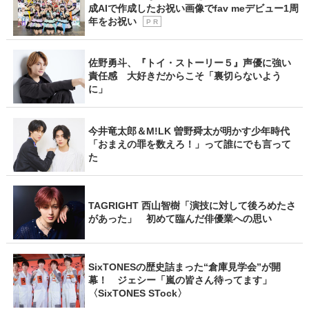
成AIで作成したお祝い画像でfav meデビュー1周
年をお祝い
P R
佐野勇斗、『トイ・ストーリー５』声優に強い
責任感 大好きだからこそ「裏切らないよう
に」
今井竜太郎＆M!LK 曽野舜太が明かす少年時代
「おまえの罪を数えろ！」って誰にでも言って
た
TAGRIGHT 西山智樹「演技に対して後ろめたさ
があった」 初めて臨んだ俳優業への思い
SixTONESの歴史詰まった“倉庫見学会”が開
幕！ ジェシー「嵐の皆さん待ってます」
〈SixTONES STock〉