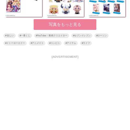
写真をもっと見る
#
欲しい
#
一番くじ
#
YouTuber・動画クリエイター
#
セブンイレブン
#
ローソン
#
イトーヨーカドー
#
アニメイト
#
コンビニ
#
アイテム
#
ライフ
[ADVERTISEMENT]