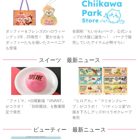
ダッフィー＆フレンズのハロウィー
全国初「ちいかわパーク」公式ショ
ングッズ8．25発売！ 驚かせあう
ップが大阪に誕生へ！ パークで販
ダッフィーたちを描いたスーベニア
売していたアイテムが勢ぞろい
も登場
スイーツ 最新ニュース
「ファミマ」×日曜劇場『VIVANT』
『ヒロアカ』×「マリオンクレー
がコラボ！ 「別班饅頭」を数量限
プ」がコラボ！ “パティシエ姿”の
定で発売
描き下ろしグッズやコラボクレープ
発売
ビューティー 最新ニュース