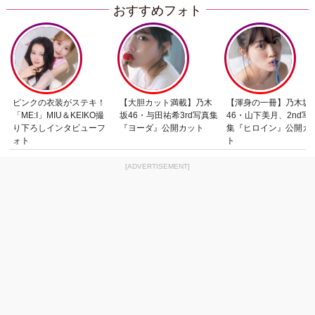
おすすめフォト
ピンクの衣装がステキ！
【大胆カット満載】乃木
【渾身の一冊】乃木坂
「ME:I」MIU＆KEIKO撮
坂46・与田祐希3rd写真集
46・山下美月、2nd写
り下ろしインタビューフ
『ヨーダ』公開カット
集『ヒロイン』公開カ
ォト
ト
[ADVERTISEMENT]