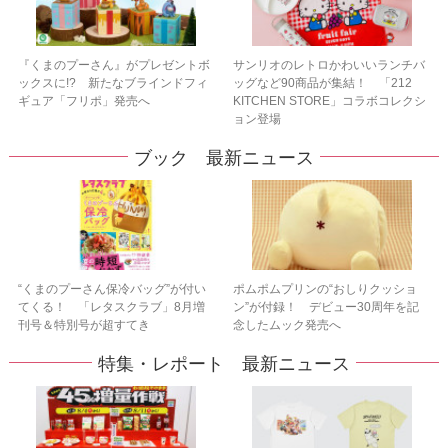
『くまのプーさん』がプレゼントボ
サンリオのレトロかわいいランチバ
ックスに!? 新たなブラインドフィ
ッグなど90商品が集結！ 「212
ギュア「フリポ」発売へ
KITCHEN STORE」コラボコレクシ
ョン登場
ブック 最新ニュース
“くまのプーさん保冷バッグ”が付い
ポムポムプリンの“おしりクッショ
てくる！ 「レタスクラブ」8月増
ン”が付録！ デビュー30周年を記
刊号＆特別号が超すてき
念したムック発売へ
特集・レポート 最新ニュース