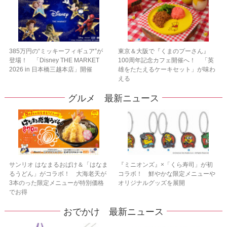
385万円の“ミッキーフィギュア”が
東京＆大阪で『くまのプーさん』
登場！ 「Disney THE MARKET
100周年記念カフェ開催へ！ 「英
2026 in 日本橋三越本店」開催
雄をたたえるケーキセット」が味わ
える
グルメ 最新ニュース
サンリオ はなまるおばけ＆「はなま
『ミニオンズ』×「くら寿司」が初
るうどん」がコラボ！ 大海老天が
コラボ！ 鮮やかな限定メニューや
3本のった限定メニューが特別価格
オリジナルグッズを展開
でお得
おでかけ 最新ニュース