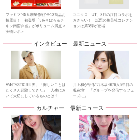
ファミマ“45％増量作戦”全13商品お
ユニクロ「UT」8月の注目コラボを
披露目！ 初登場「3色そぼろ＆チ
おさらい！ 話題の集英社コレクシ
キン南蛮弁当」がボリューム満点＜
ョンは第3弾が登場
実物レポ＞
インタビュー 最新ニュース
FANTASTICS世界、「悔しいことは
井上和が語る“乃木坂46加入5年目の
たくさん経験してきた」 人生にお
現在地” 「グループを発信するフェ
いて大切にしているものとは？
ーズに」
カルチャー 最新ニュース