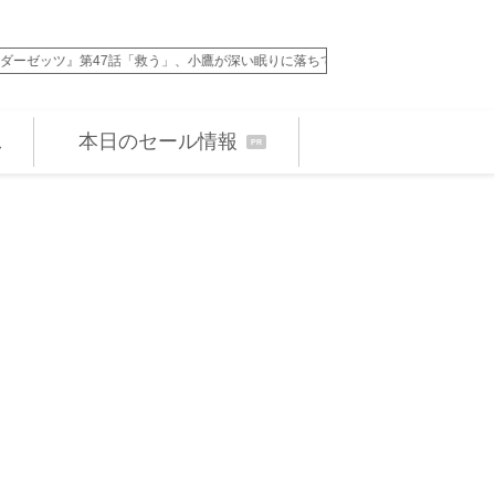
7話「救う」、小鷹が深い眠りに落ちて…
アントニオ・バンデラ
本日のセール情報
PR