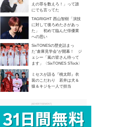
えの罪を数えろ！」って誰
にでも言ってた
TAGRIGHT 西山智樹「演技
に対して後ろめたさがあっ
た」 初めて臨んだ俳優業
への思い
SixTONESの歴史詰まっ
た“倉庫見学会”が開幕！ ジ
ェシー「嵐の皆さん待って
ます」〈SixTONES STock〉
ミセスが語る『桃太郎』衣
装のこだわり 若井は犬＆
猿＆キジを一人で担当
[ADVERTISEMENT]