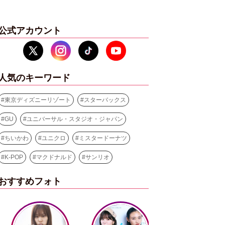
公式アカウント
人気のキーワード
#
東京ディズニーリゾート
#
スターバックス
#
GU
#
ユニバーサル・スタジオ・ジャパン
#
ちいかわ
#
ユニクロ
#
ミスタードーナツ
#
K-POP
#
マクドナルド
#
サンリオ
おすすめフォト