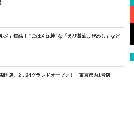
場
ルメ」集結！ “ごはん泥棒”な「えび醤油まぜめし」など
両国店、2．24グランドオープン！ 東京都内1号店