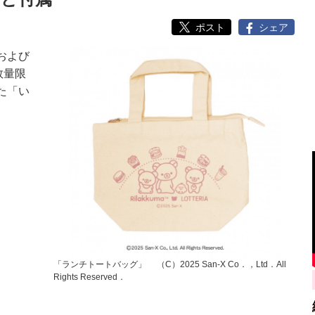
ポスト
シェア
および
数量限
た「い
…
「ランチトートバッグ」 （C）2025 San‐X Co．，Ltd．All
Rights Reserved．