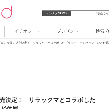
38歳、清楚な浴衣姿に反響「相変わ…
エンタメNEWS
『仮面ライダーゼッツ』第4
イチオシ！
プレゼント
検索
「春の福袋」発売決定！ リラックマとコラボした「ランチトートバッグ」など付属
売決定！ リラックマとコラボした
ど付属