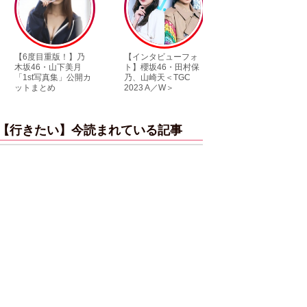
重版！】乃
【インタビューフォ
ピンクの衣装がステ
【
・山下美月
ト】櫻坂46・田村保
キ！ 「ME:I」MIU＆
乃
写真集」公開カ
乃、山崎天＜TGC
KEIKO撮り下ろしイ
3
とめ
2023 A／W＞
ンタビューフォト
ダ
【行きたい】今読まれている記事