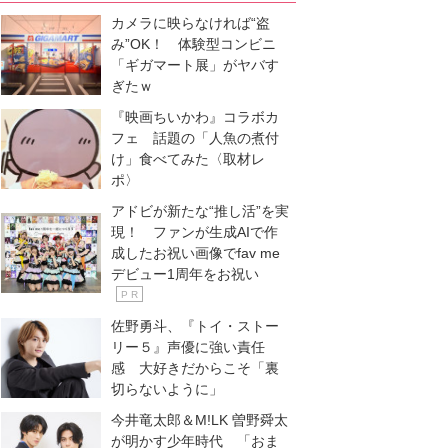
カメラに映らなければ“盗
み”OK！ 体験型コンビニ
「ギガマート展」がヤバす
ぎたｗ
『映画ちいかわ』コラボカ
フェ 話題の「人魚の煮付
け」食べてみた〈取材レ
ポ〉
アドビが新たな“推し活”を実
現！ ファンが生成AIで作
成したお祝い画像でfav me
デビュー1周年をお祝い
P R
佐野勇斗、『トイ・ストー
リー５』声優に強い責任
感 大好きだからこそ「裏
切らないように」
今井竜太郎＆M!LK 曽野舜太
が明かす少年時代 「おま