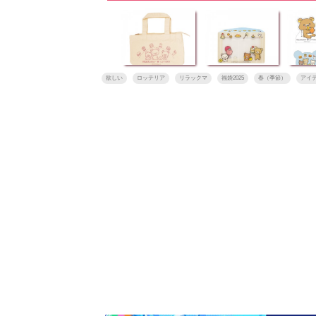
欲しい
ロッテリア
リラックマ
福袋2025
春（季節）
アイ