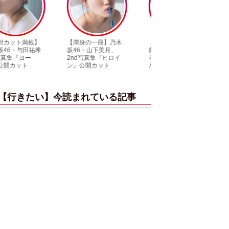
【渾身の一冊】乃木
【超貴重】デビュー
【6度目重版！】
坂46・山下美月、
前の初々しい姿が見
木坂46・山下美月
2nd写真集『ヒロイ
られる「ILLIT」のセ
「1st写真集」公
ン』公開カット
ルカ独占公開
ットまとめ
【行きたい】今読まれている記事