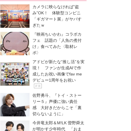
カメラに映らなければ“盗
み”OK！ 体験型コンビニ
「ギガマート展」がヤバす
ぎたｗ
『映画ちいかわ』コラボカ
フェ 話題の「人魚の煮付
け」食べてみた〈取材レ
ポ〉
アドビが新たな“推し活”を実
現！ ファンが生成AIで作
成したお祝い画像でfav me
デビュー1周年をお祝い
P R
佐野勇斗、『トイ・ストー
リー５』声優に強い責任
感 大好きだからこそ「裏
切らないように」
今井竜太郎＆M!LK 曽野舜太
が明かす少年時代 「おま