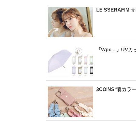
LE SSERAF
「Wpc．」UVカ
3COINS“春カ