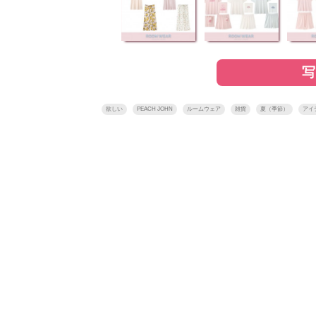
欲しい
PEACH JOHN
ルームウェア
雑貨
夏（季節）
アイ