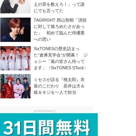
えの罪を数えろ！」って誰
にでも言ってた
TAGRIGHT 西山智樹「演技
に対して後ろめたさがあっ
た」 初めて臨んだ俳優業
への思い
SixTONESの歴史詰まっ
た“倉庫見学会”が開幕！ ジ
ェシー「嵐の皆さん待って
ます」〈SixTONES STock〉
ミセスが語る『桃太郎』衣
装のこだわり 若井は犬＆
猿＆キジを一人で担当
[ADVERTISEMENT]