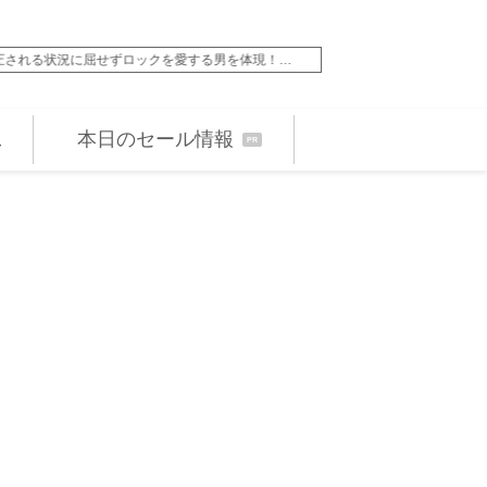
る状況に屈せずロックを愛する男を体現！…
トム・ハンクス製作総
本日のセール情報
PR