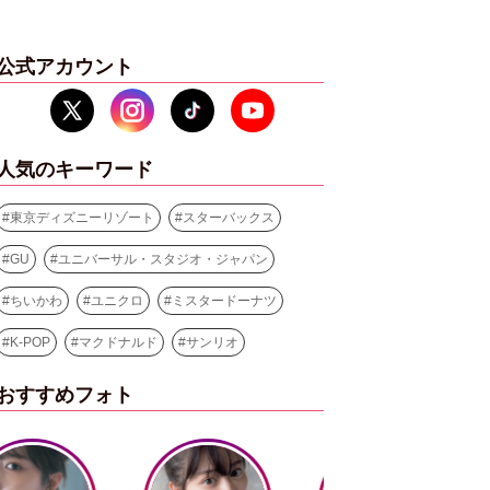
公式アカウント
人気のキーワード
#
東京ディズニーリゾート
#
スターバックス
#
GU
#
ユニバーサル・スタジオ・ジャパン
#
ちいかわ
#
ユニクロ
#
ミスタードーナツ
#
K-POP
#
マクドナルド
#
サンリオ
おすすめフォト