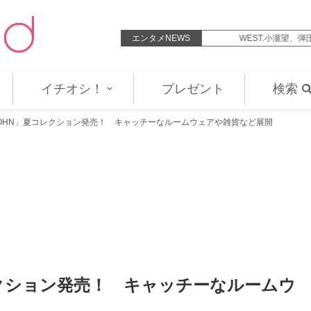
ェームズ・ヘイヴンがゲイと公表…
エンタメNEWS
WEST.小瀧望、弾圧され
イチオシ！
プレゼント
検索
 JOHN」夏コレクション発売！ キャッチーなルームウェアや雑貨など展開
コレクション発売！ キャッチーなルームウ