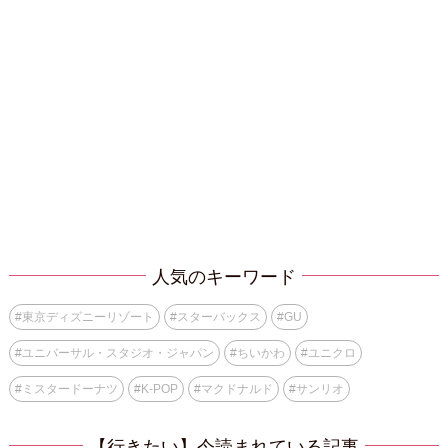
人気のキーワード
#
東京ディズニーリゾート
#
スターバックス
#
GU
#
ユニバーサル・スタジオ・ジャパン
#
ちいかわ
#
ユニクロ
#
ミスタードーナツ
#
K-POP
#
マクドナルド
#
サンリオ
【行きたい】今読まれている記事