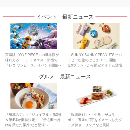
イベント 最新ニュース
実写版『ONE PIECE』の世界観が
「SUNNY SUNNY PEANUTS ーハ
味わえる！ ルミネエスト新宿で
ッピーな旅のはじまりー」開催！
「レゴ ワンピース」イベント開催へ
全9ブランドから限定アイテム登場
グルメ 最新ニュース
『鬼滅の刃』×「ジョイフル」第3弾
『呪術廻戦』×「牛角」がコラ
＆第4弾が開催決定！ “伊之助の好
ボ！ 五条の“茈”をイメージしたグ
物を乗せた豚丼”など登場へ
ッズ付きドリンクなど展開