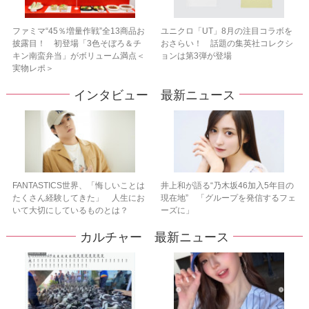
ファミマ“45％増量作戦”全13商品お
ユニクロ「UT」8月の注目コラボを
披露目！ 初登場「3色そぼろ＆チ
おさらい！ 話題の集英社コレクシ
キン南蛮弁当」がボリューム満点＜
ョンは第3弾が登場
実物レポ＞
インタビュー 最新ニュース
FANTASTICS世界、「悔しいことは
井上和が語る“乃木坂46加入5年目の
たくさん経験してきた」 人生にお
現在地” 「グループを発信するフェ
いて大切にしているものとは？
ーズに」
カルチャー 最新ニュース