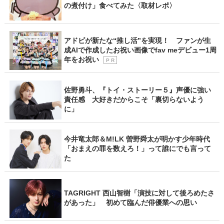
の煮付け」食べてみた〈取材レポ〉
アドビが新たな“推し活”を実現！ ファンが生
成AIで作成したお祝い画像でfav meデビュー1周
年をお祝い
P R
佐野勇斗、『トイ・ストーリー５』声優に強い
責任感 大好きだからこそ「裏切らないよう
に」
今井竜太郎＆M!LK 曽野舜太が明かす少年時代
「おまえの罪を数えろ！」って誰にでも言って
た
TAGRIGHT 西山智樹「演技に対して後ろめたさ
があった」 初めて臨んだ俳優業への思い