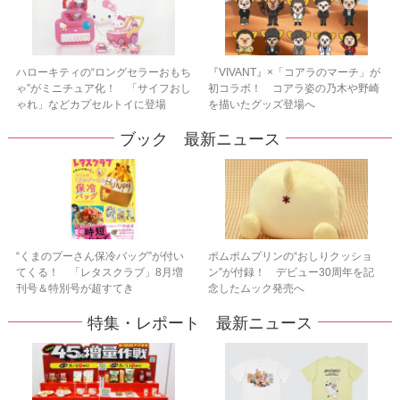
ハローキティの“ロングセラーおもち
『VIVANT』×「コアラのマーチ」が
ゃ”がミニチュア化！ 「サイフおし
初コラボ！ コアラ姿の乃木や野崎
ゃれ」などカプセルトイに登場
を描いたグッズ登場へ
ブック 最新ニュース
“くまのプーさん保冷バッグ”が付い
ポムポムプリンの“おしりクッショ
てくる！ 「レタスクラブ」8月増
ン”が付録！ デビュー30周年を記
刊号＆特別号が超すてき
念したムック発売へ
特集・レポート 最新ニュース