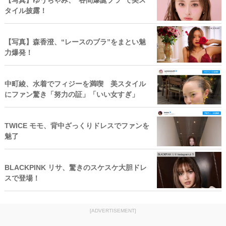
【写真】ゆうちゃみ、“谷間爆誕ブラ”で美ス
タイル披露！
【写真】森香澄、“レースのブラ”をまとい魅
力爆発！
中町綾、水着でフィジーを満喫 美スタイル
にファン驚き「努力の証」「いい女すぎ」
TWICE モモ、背中ざっくりドレスでファンを
魅了
BLACKPINK リサ、驚きのスケスケ大胆ドレ
スで登場！
[ADVERTISEMENT]