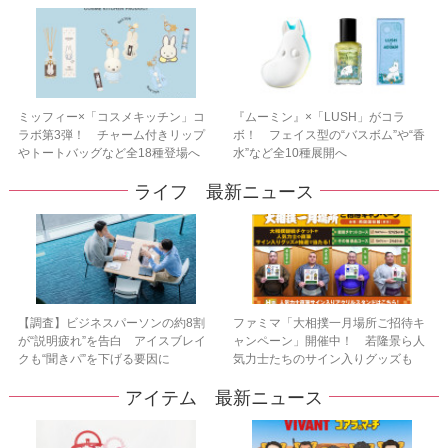
ミッフィー×「コスメキッチン」コ
『ムーミン』×「LUSH」がコラ
ラボ第3弾！ チャーム付きリップ
ボ！ フェイス型の“バスボム”や“香
やトートバッグなど全18種登場へ
水”など全10種展開へ
ライフ 最新ニュース
【調査】ビジネスパーソンの約8割
ファミマ「大相撲一月場所ご招待キ
が“説明疲れ”を告白 アイスブレイ
ャンペーン」開催中！ 若隆景ら人
クも“聞きパ”を下げる要因に
気力士たちのサイン入りグッズも
アイテム 最新ニュース