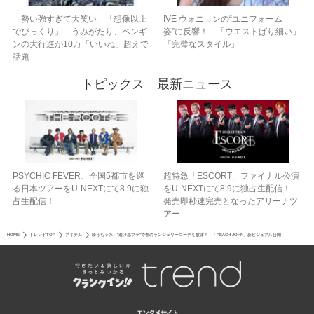
「勢い強すぎて大笑い」「想像以上
IVE ウォニョンの“ユニフォーム
でびっくり」 うみがたり、ペンギ
姿”に反響！ 「ウエストばり細い」
ンの大行進が10万「いいね」超えで
「完璧なスタイル」
話題
トピックス 最新ニュース
PSYCHIC FEVER、全国5都市を巡
超特急「ESCORT」ファイナル公演
る日本ツアーをU‐NEXTにて8.9に独
をU-NEXTにて8.9に独占生配信！
占生配信！
発売即秒速完売となったアリーナツ
アー
HOME
トレンドTOP
アイテム
ゆうちゃみ、“透け感ブラ”で春のランジェリーコーデを披露！ 「PEACH JOHN」新ビジュアル公開