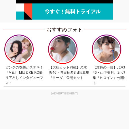
おすすめフォト
ピンクの衣装がステキ！
【大胆カット満載】乃木
【渾身の一冊】乃木坂
「ME:I」MIU＆KEIKO撮
坂46・与田祐希3rd写真集
46・山下美月、2nd写
り下ろしインタビューフ
『ヨーダ』公開カット
集『ヒロイン』公開カ
ォト
ト
[ADVERTISEMENT]