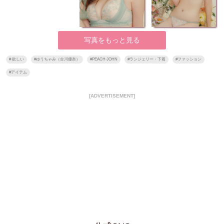
写真をもっと見る
#
欲しい
#
ゆうちゃみ（古川優奈）
#
PEACH JOHN
#
ランジェリー・下着
#
ファッション
#
アイテム
[ADVERTISEMENT]