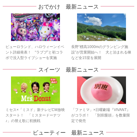
おでかけ 最新ニュース
ピューロランド、ハロウィーンイベ
長野“標高1000mのグランピング施
ント詳細発表！ “ラブブ”と初コラ
設”が営業開始へ！ 犬と泊まれる棟
ボで没入型ライブショーを実施
など全15室を展開
スイーツ 最新ニュース
ミセス×「ミスド」新テレビCM放映
「ファミマ」×日曜劇場『VIVANT』
スタート！ 「ミスタードーナツ
がコラボ！ 「別班饅頭」を数量限
♪」の替え歌に初挑戦
定で発売
ビューティー 最新ニュース