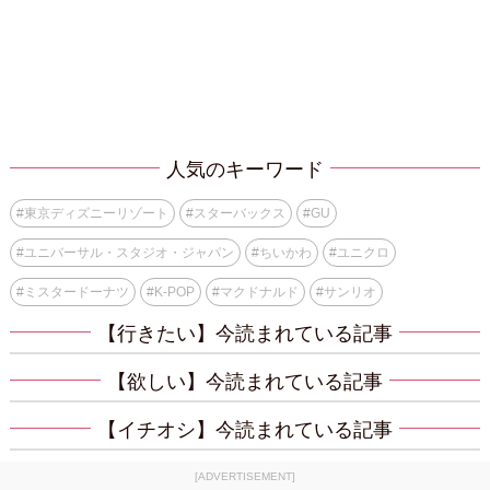
人気のキーワード
#
東京ディズニーリゾート
#
スターバックス
#
GU
#
ユニバーサル・スタジオ・ジャパン
#
ちいかわ
#
ユニクロ
#
ミスタードーナツ
#
K-POP
#
マクドナルド
#
サンリオ
【行きたい】今読まれている記事
【欲しい】今読まれている記事
【イチオシ】今読まれている記事
[ADVERTISEMENT]