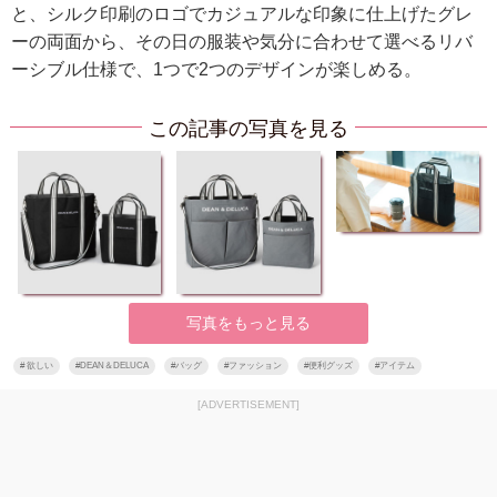
と、シルク印刷のロゴでカジュアルな印象に仕上げたグレ
ーの両面から、その日の服装や気分に合わせて選べるリバ
ーシブル仕様で、1つで2つのデザインが楽しめる。
この記事の写真を見る
写真をもっと見る
#
欲しい
#
DEAN＆DELUCA
#
バッグ
#
ファッション
#
便利グッズ
#
アイテム
[ADVERTISEMENT]