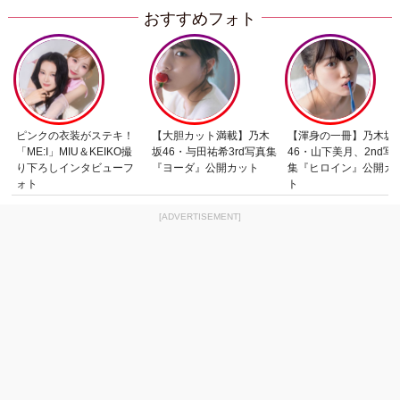
おすすめフォト
ピンクの衣装がステキ！
【大胆カット満載】乃木
【渾身の一冊】乃木坂
「ME:I」MIU＆KEIKO撮
坂46・与田祐希3rd写真集
46・山下美月、2nd写
り下ろしインタビューフ
『ヨーダ』公開カット
集『ヒロイン』公開カ
ォト
ト
[ADVERTISEMENT]