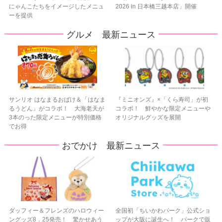
にゃんこたちをイメージしたメニュ
2026 in 日本橋三越本店」開催
ーを提供
グルメ 最新ニュース
サンリオ はなまるおばけ＆「はなま
『ミニオンズ』×「くら寿司」が初
るうどん」がコラボ！ 大海老天が
コラボ！ 鮮やかな限定メニューや
3本のった限定メニューが特別価格
オリジナルグッズを展開
でお得
おでかけ 最新ニュース
ダッフィー＆フレンズのハロウィー
全国初「ちいかわパーク」公式ショ
ングッズ8．25発売！ 驚かせあう
ップが大阪に誕生へ！ パークで販