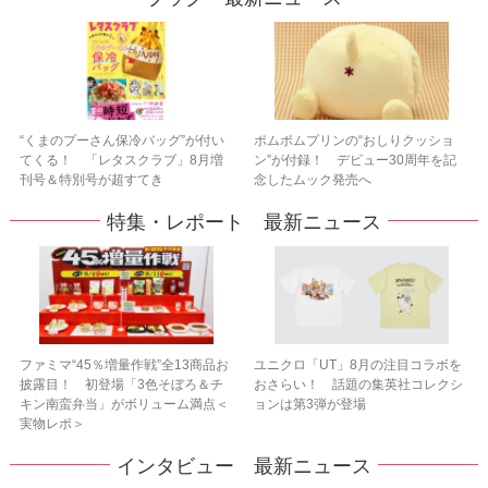
“くまのプーさん保冷バッグ”が付い
ポムポムプリンの“おしりクッショ
てくる！ 「レタスクラブ」8月増
ン”が付録！ デビュー30周年を記
刊号＆特別号が超すてき
念したムック発売へ
特集・レポート 最新ニュース
ファミマ“45％増量作戦”全13商品お
ユニクロ「UT」8月の注目コラボを
披露目！ 初登場「3色そぼろ＆チ
おさらい！ 話題の集英社コレクシ
キン南蛮弁当」がボリューム満点＜
ョンは第3弾が登場
実物レポ＞
インタビュー 最新ニュース