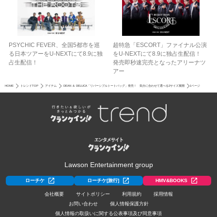
PSYCHIC FEVER、全国5都市を巡
超特急「ESCORT」ファイナル公演
る日本ツアーをU‐NEXTにて8.9に独
をU-NEXTにて8.9に独占生配信！
占生配信！
発売即秒速完売となったアリーナツ
アー
HOME
トレンドTOP
アイテム
DEAN ＆ DELUCA「リバーシブルトートバッグ」発売！ 気分に合わせて選べる2サイズ展開
1ページ
Lawson Entertainment group
ローチケ
ローチケ[旅行]
HMV&BOOKS
会社概要
サイトポリシー
利用規約
採用情報
お問い合わせ
個人情報保護方針
個人情報の取扱いに関する公表事項及び同意事項