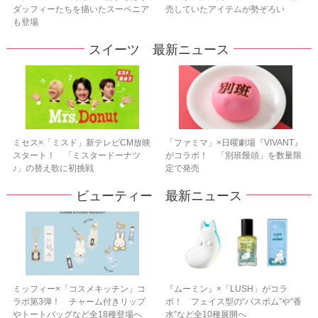
ダッフィーたちを描いたスーベニア
売していたアイテムが勢ぞろい
も登場
スイーツ 最新ニュース
ミセス×「ミスド」新テレビCM放映
「ファミマ」×日曜劇場『VIVANT』
スタート！ 「ミスタードーナツ
がコラボ！ 「別班饅頭」を数量限
♪」の替え歌に初挑戦
定で発売
ビューティー 最新ニュース
ミッフィー×「コスメキッチン」コ
『ムーミン』×「LUSH」がコラ
ラボ第3弾！ チャーム付きリップ
ボ！ フェイス型の“バスボム”や“香
やトートバッグなど全18種登場へ
水”など全10種展開へ