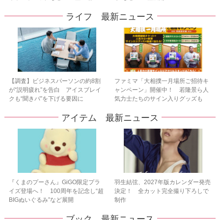
ライフ 最新ニュース
【調査】ビジネスパーソンの約8割
ファミマ「大相撲一月場所ご招待キ
が“説明疲れ”を告白 アイスブレイ
ャンペーン」開催中！ 若隆景ら人
クも“聞きパ”を下げる要因に
気力士たちのサイン入りグッズも
アイテム 最新ニュース
『くまのプーさん』GiGO限定プラ
羽生結弦、2027年版カレンダー発売
イズ登場へ！ 100周年を記念し“超
決定！ 全カット完全撮り下ろしで
BIGぬいぐるみ”など展開
制作
ブック 最新ニュース