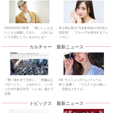
FANTASTICS世界、「悔しいことは
井上和が語る“乃木坂46加入5年目の
たくさん経験してきた」 人生にお
現在地” 「グループを発信するフェ
いて大切にしているものとは？
ーズに」
カルチャー 最新ニュース
「勢い強すぎて大笑い」「想像以上
IVE ウォニョンの“ユニフォーム
でびっくり」 うみがたり、ペンギ
姿”に反響！ 「ウエストばり細い」
ンの大行進が10万「いいね」越えで
「完璧なスタイル」
話題
トピックス 最新ニュース