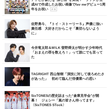
成AIで作成したお祝い画像でfav meデビュー1周
年をお祝い
P R
佐野勇斗、『トイ・ストーリー５』声優に強い
責任感 大好きだからこそ「裏切らないよう
に」
今井竜太郎＆M!LK 曽野舜太が明かす少年時代
「おまえの罪を数えろ！」って誰にでも言って
た
TAGRIGHT 西山智樹「演技に対して後ろめたさ
があった」 初めて臨んだ俳優業への思い
SixTONESの歴史詰まった“倉庫見学会”が開
幕！ ジェシー「嵐の皆さん待ってます」
〈SixTONES STock〉