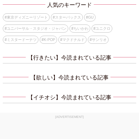
人気のキーワード
#
東京ディズニーリゾート
#
スターバックス
#
GU
#
ユニバーサル・スタジオ・ジャパン
#
ちいかわ
#
ユニクロ
#
ミスタードーナツ
#
K-POP
#
マクドナルド
#
サンリオ
【行きたい】今読まれている記事
【欲しい】今読まれている記事
【イチオシ】今読まれている記事
[ADVERTISEMENT]