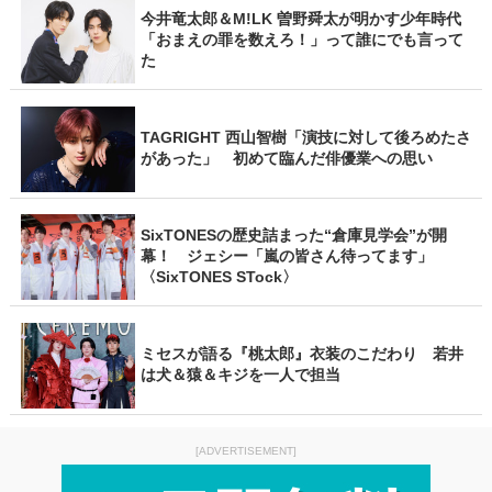
今井竜太郎＆M!LK 曽野舜太が明かす少年時代
「おまえの罪を数えろ！」って誰にでも言って
た
TAGRIGHT 西山智樹「演技に対して後ろめたさ
があった」 初めて臨んだ俳優業への思い
SixTONESの歴史詰まった“倉庫見学会”が開
幕！ ジェシー「嵐の皆さん待ってます」
〈SixTONES STock〉
ミセスが語る『桃太郎』衣装のこだわり 若井
は犬＆猿＆キジを一人で担当
[ADVERTISEMENT]