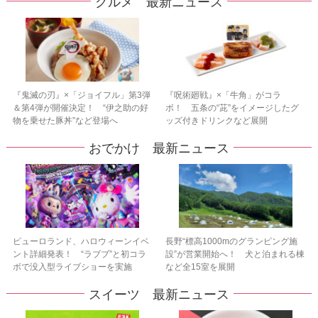
グルメ 最新ニュース
『鬼滅の刃』×「ジョイフル」第3弾
『呪術廻戦』×「牛角」がコラ
＆第4弾が開催決定！ “伊之助の好
ボ！ 五条の“茈”をイメージしたグ
物を乗せた豚丼”など登場へ
ッズ付きドリンクなど展開
おでかけ 最新ニュース
ピューロランド、ハロウィーンイベ
長野“標高1000mのグランピング施
ント詳細発表！ “ラブブ”と初コラ
設”が営業開始へ！ 犬と泊まれる棟
ボで没入型ライブショーを実施
など全15室を展開
スイーツ 最新ニュース