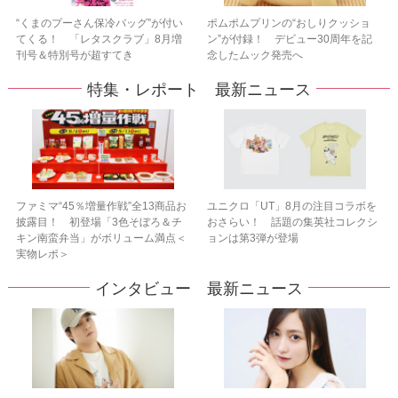
“くまのプーさん保冷バッグ”が付い
ポムポムプリンの“おしりクッショ
てくる！ 「レタスクラブ」8月増
ン”が付録！ デビュー30周年を記
刊号＆特別号が超すてき
念したムック発売へ
特集・レポート 最新ニュース
ファミマ“45％増量作戦”全13商品お
ユニクロ「UT」8月の注目コラボを
披露目！ 初登場「3色そぼろ＆チ
おさらい！ 話題の集英社コレクシ
キン南蛮弁当」がボリューム満点＜
ョンは第3弾が登場
実物レポ＞
インタビュー 最新ニュース