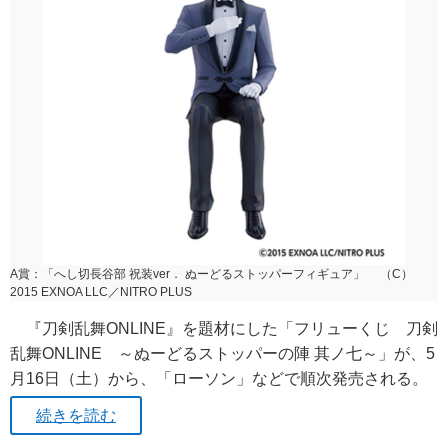
A賞：「へし切長谷部 祝装ver． ぬーどるストッパーフィギュア」 （C）
2015 EXNOA LLC／NITRO PLUS
『刀剣乱舞ONLINE』を題材にした「フリューくじ 刀剣
乱舞ONLINE ～ぬーどるストッパーの陣 其ノ七～」が、5
月16日（土）から、「ローソン」などで順次発売される。
続きを読む