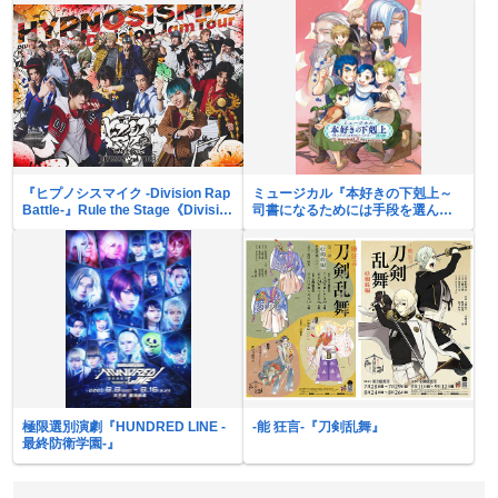
『ヒプノシスマイク -Division Rap
ミュージカル『本好きの下剋上～
Battle-』Rule the Stage《Division
司書になるためには手段を選んで
Jam Tour》vol.3
いられません～2026』
極限選別演劇『HUNDRED LINE -
-能 狂言-『刀剣乱舞』
最終防衛学園-』