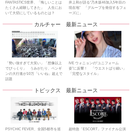
FANTASTICS世界、「悔しいことは
井上和が語る“乃木坂46加入5年目の
たくさん経験してきた」 人生にお
現在地” 「グループを発信するフェ
いて大切にしているものとは？
ーズに」
カルチャー 最新ニュース
「勢い強すぎて大笑い」「想像以上
IVE ウォニョンの“ユニフォーム
でびっくり」 うみがたり、ペンギ
姿”に反響！ 「ウエストばり細い」
ンの大行進が10万「いいね」超えで
「完璧なスタイル」
話題
トピックス 最新ニュース
PSYCHIC FEVER、全国5都市を巡
超特急「ESCORT」ファイナル公演