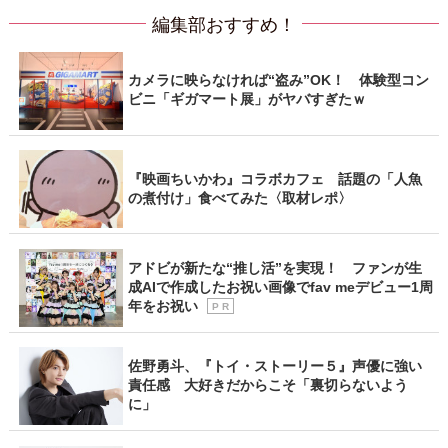
編集部おすすめ！
カメラに映らなければ“盗み”OK！ 体験型コン
ビニ「ギガマート展」がヤバすぎたｗ
『映画ちいかわ』コラボカフェ 話題の「人魚
の煮付け」食べてみた〈取材レポ〉
アドビが新たな“推し活”を実現！ ファンが生
成AIで作成したお祝い画像でfav meデビュー1周
年をお祝い
P R
佐野勇斗、『トイ・ストーリー５』声優に強い
責任感 大好きだからこそ「裏切らないよう
に」