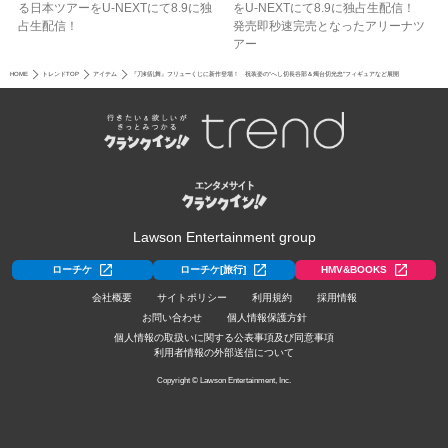
る日本ツアーをU‐NEXTにて8.9に独
をU-NEXTにて8.9に独占生配信！
占生配信！
発売即秒速完売となったアリーナツ
アー
HOME
トレンドTOP
アイテム
『刀剣乱舞』フリューくじに新作登場！ 祝装姿の“へし切長谷部＆燭台切光忠”フィギュアなど展開
Lawson Entertainment group
ローチケ
ローチケ[旅行]
HMV&BOOKS
会社概要
サイトポリシー
利用規約
採用情報
お問い合わせ
個人情報保護方針
個人情報の取扱いに関する公表事項及び同意事項
利用者情報の外部送信について
Copyright © Lawson Entertainment, Inc.