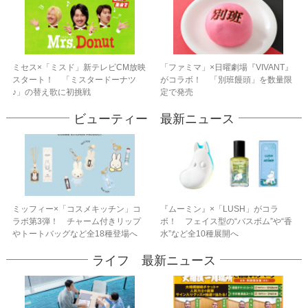
ミセス×「ミスド」新テレビCM放映
「ファミマ」×日曜劇場『VIVANT』
スタート！ 「ミスタードーナツ
がコラボ！ 「別班饅頭」を数量限
♪」の替え歌に初挑戦
定で発売
ビューティー 最新ニュース
ミッフィー×「コスメキッチン」コ
『ムーミン』×「LUSH」がコラ
ラボ第3弾！ チャーム付きリップ
ボ！ フェイス型の“バスボム”や“香
やトートバッグなど全18種登場へ
水”など全10種展開へ
ライフ 最新ニュース