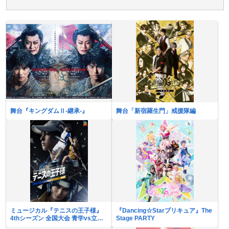
舞台『キングダムⅡ-継承-』
舞台「新宿羅生門」戒援隊編
ミュージカル『テニスの王子様』
『Dancing☆Starプリキュア』The
4thシーズン 全国大会 青学vs立海
Stage PARTY
前編