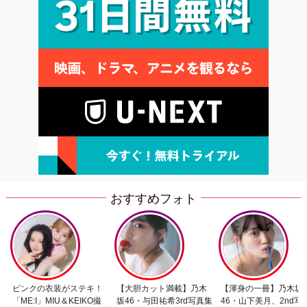
おすすめフォト
ピンクの衣装がステキ！
【大胆カット満載】乃木
【渾身の一冊】乃木坂
「ME:I」MIU＆KEIKO撮
坂46・与田祐希3rd写真集
46・山下美月、2nd写