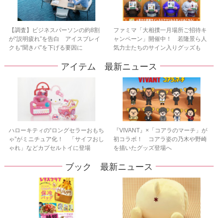
【調査】ビジネスパーソンの約8割
ファミマ「大相撲一月場所ご招待キ
が“説明疲れ”を告白 アイスブレイ
ャンペーン」開催中！ 若隆景ら人
クも“聞きパ”を下げる要因に
気力士たちのサイン入りグッズも
アイテム 最新ニュース
ハローキティの“ロングセラーおもち
『VIVANT』×「コアラのマーチ」が
ゃ”がミニチュア化！ 「サイフおし
初コラボ！ コアラ姿の乃木や野崎
ゃれ」などカプセルトイに登場
を描いたグッズ登場へ
ブック 最新ニュース