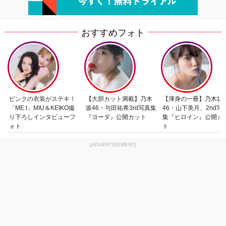
おすすめフォト
ピンクの衣装がステキ！
【大胆カット満載】乃木
【渾身の一冊】乃木坂
「ME:I」MIU＆KEIKO撮
坂46・与田祐希3rd写真集
46・山下美月、2nd写
り下ろしインタビューフ
『ヨーダ』公開カット
集『ヒロイン』公開カ
ォト
ト
[ADVERTISEMENT]