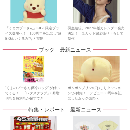
『くまのプーさん』GiGO限定プラ
羽生結弦、2027年版カレンダー発売
イズ登場へ！ 100周年を記念し“超
決定！ 全カット完全撮り下ろしで
BIGぬいぐるみ”など展開
制作
ブック 最新ニュース
“くまのプーさん保冷バッグ”が付い
ポムポムプリンの“おしりクッショ
てくる！ 「レタスクラブ」8月増
ン”が付録！ デビュー30周年を記
刊号＆特別号が超すてき
念したムック発売へ
特集・レポート 最新ニュース