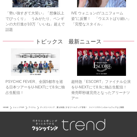
「勢い強すぎて大笑い」「想像以上
IVE ウォニョンの“ユニフォーム
でびっくり」 うみがたり、ペンギ
姿”に反響！ 「ウエストばり細い」
ンの大行進が10万「いいね」超えで
「完璧なスタイル」
話題
トピックス 最新ニュース
PSYCHIC FEVER、全国5都市を巡
超特急「ESCORT」ファイナル公演
る日本ツアーをU‐NEXTにて8.9に独
をU-NEXTにて8.9に独占生配信！
占生配信！
発売即秒速完売となったアリーナツ
アー
HOME
トレンドTOP
アイテム
ディズニーストア、夏を快適にする“クールグッズ”登場！ スイーツデザインのルームウェアなど展開