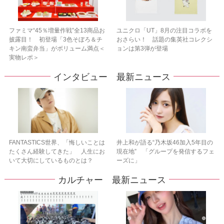
ファミマ“45％増量作戦”全13商品お
ユニクロ「UT」8月の注目コラボを
披露目！ 初登場「3色そぼろ＆チ
おさらい！ 話題の集英社コレクシ
キン南蛮弁当」がボリューム満点＜
ョンは第3弾が登場
実物レポ＞
インタビュー 最新ニュース
FANTASTICS世界、「悔しいことは
井上和が語る“乃木坂46加入5年目の
たくさん経験してきた」 人生にお
現在地” 「グループを発信するフェ
いて大切にしているものとは？
ーズに」
カルチャー 最新ニュース