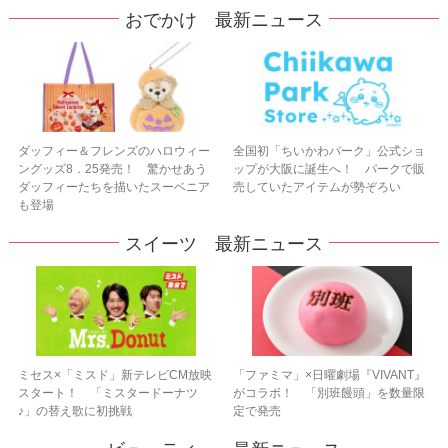
おでかけ 最新ニュース
ダッフィー＆フレンズのハロウィー
全国初「ちいかわパーク」公式ショ
ングッズ8．25発売！ 驚かせあう
ップが大阪に誕生へ！ パークで販
ダッフィーたちを描いたスーベニア
売していたアイテムが勢ぞろい
も登場
スイーツ 最新ニュース
ミセス×「ミスド」新テレビCM放映
「ファミマ」×日曜劇場『VIVANT』
スタート！ 「ミスタードーナツ
がコラボ！ 「別班饅頭」を数量限
♪」の替え歌に初挑戦
定で発売