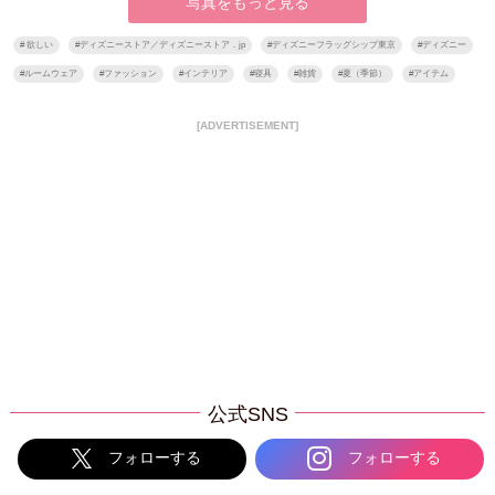
写真をもっと見る
#
欲しい
#
ディズニーストア／ディズニーストア．jp
#
ディズニーフラッグシップ東京
#
ディズニー
#
ルームウェア
#
ファッション
#
インテリア
#
寝具
#
雑貨
#
夏（季節）
#
アイテム
[ADVERTISEMENT]
公式SNS
フォローする
フォローする