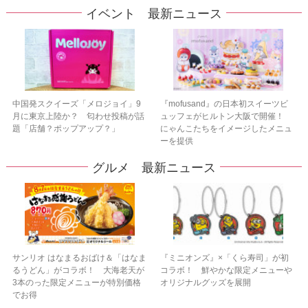
イベント 最新ニュース
中国発スクイーズ「メロジョイ」9
『mofusand』の日本初スイーツビ
月に東京上陸か？ 匂わせ投稿が話
ュッフェがヒルトン大阪で開催！
題「店舗？ポップアップ？」
にゃんこたちをイメージしたメニュ
ーを提供
グルメ 最新ニュース
サンリオ はなまるおばけ＆「はなま
『ミニオンズ』×「くら寿司」が初
るうどん」がコラボ！ 大海老天が
コラボ！ 鮮やかな限定メニューや
3本のった限定メニューが特別価格
オリジナルグッズを展開
でお得