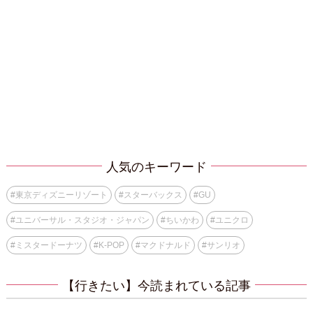
人気のキーワード
#
東京ディズニーリゾート
#
スターバックス
#
GU
#
ユニバーサル・スタジオ・ジャパン
#
ちいかわ
#
ユニクロ
#
ミスタードーナツ
#
K-POP
#
マクドナルド
#
サンリオ
【行きたい】今読まれている記事