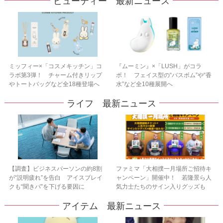
ビューティー 最新ニュース
ミッフィー×「コスメキッチン」コ
『ムーミン』×「LUSH」がコラ
ラボ第3弾！ チャーム付きリップ
ボ！ フェイス型の“バスボム”や“香
やトートバッグなど全18種登場へ
水”など全10種展開へ
ライフ 最新ニュース
【調査】ビジネスパーソンの約8割
ファミマ「大相撲一月場所ご招待キ
が“説明疲れ”を告白 アイスブレイ
ャンペーン」開催中！ 若隆景ら人
クも“聞きパ”を下げる要因に
気力士たちのサイン入りグッズも
アイテム 最新ニュース