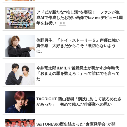
アドビが新たな“推し活”を実現！ ファンが生
成AIで作成したお祝い画像でfav meデビュー1周
年をお祝い
P R
佐野勇斗、『トイ・ストーリー５』声優に強い
責任感 大好きだからこそ「裏切らないよう
に」
今井竜太郎＆M!LK 曽野舜太が明かす少年時代
「おまえの罪を数えろ！」って誰にでも言って
た
TAGRIGHT 西山智樹「演技に対して後ろめたさ
があった」 初めて臨んだ俳優業への思い
SixTONESの歴史詰まった“倉庫見学会”が開