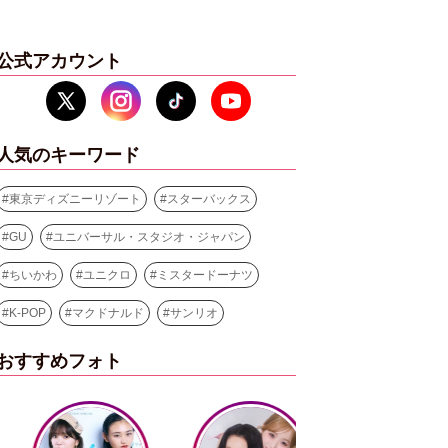
公式アカウント
人気のキーワード
#
東京ディズニーリゾート
#
スターバックス
#
GU
#
ユニバーサル・スタジオ・ジャパン
#
ちいかわ
#
ユニクロ
#
ミスタードーナツ
#
K-POP
#
マクドナルド
#
サンリオ
おすすめフォト