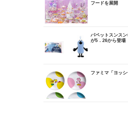
フードを展開
タビューフォ
ピンクの衣装がステ
【大胆カット満載】
坂46・田村保
キ！ 「ME:I」MIU＆
乃木坂46・与田祐希
坂
崎天＜TGC
KEIKO撮り下ろしイ
3rd写真集『ヨー
2
パペットスンスン
A／W＞
ンタビューフォト
ダ』公開カット
が5．26から登場
ファミマ「ヨッシ