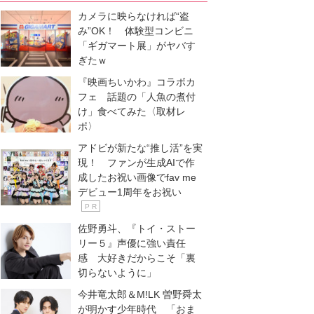
カメラに映らなければ“盗
み”OK！ 体験型コンビニ
「ギガマート展」がヤバす
ぎたｗ
『映画ちいかわ』コラボカ
フェ 話題の「人魚の煮付
け」食べてみた〈取材レ
ポ〉
アドビが新たな“推し活”を実
現！ ファンが生成AIで作
成したお祝い画像でfav me
デビュー1周年をお祝い
P R
佐野勇斗、『トイ・ストー
リー５』声優に強い責任
感 大好きだからこそ「裏
切らないように」
今井竜太郎＆M!LK 曽野舜太
が明かす少年時代 「おま