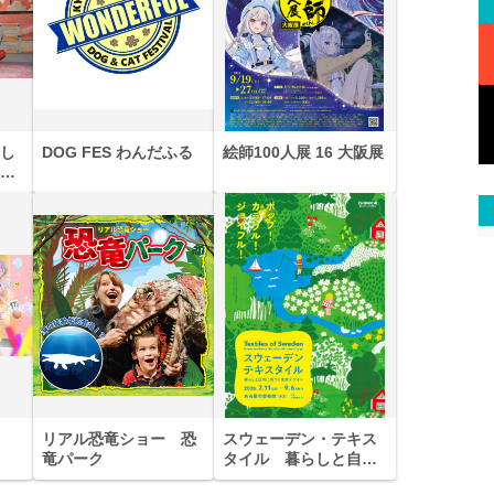
し
DOG FES わんだふる
絵師100人展 16 大阪展
と
リアル恐竜ショー 恐
スウェーデン・テキス
竜パーク
タイル 暮らしと自然
に息づく北欧デザイン