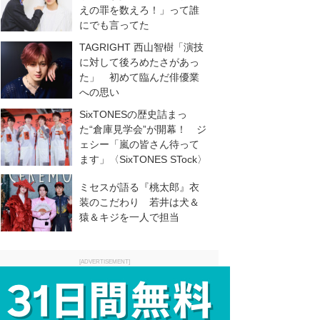
えの罪を数えろ！」って誰
にでも言ってた
TAGRIGHT 西山智樹「演技
に対して後ろめたさがあっ
た」 初めて臨んだ俳優業
への思い
SixTONESの歴史詰まっ
た“倉庫見学会”が開幕！ ジ
ェシー「嵐の皆さん待って
ます」〈SixTONES STock〉
ミセスが語る『桃太郎』衣
装のこだわり 若井は犬＆
猿＆キジを一人で担当
[ADVERTISEMENT]