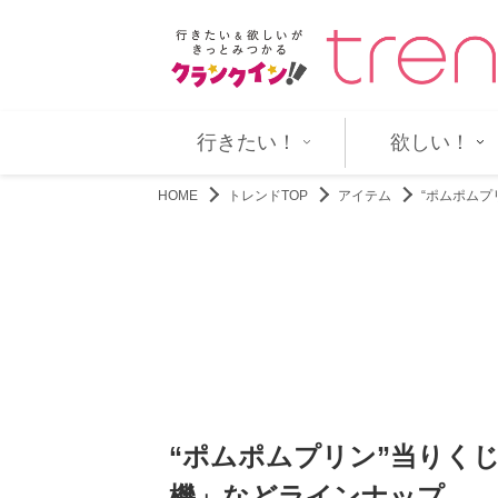
のオファー理由は？ 「滝…
ホロライブ・宝鐘マリン、日々の活
行きたい！
欲しい！
HOME
トレンドTOP
アイテム
“ポムポム
“ポムポムプリン”当りく
機」などラインナップ