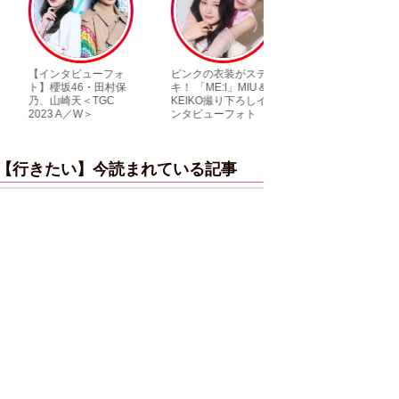
【インタビューフォ
ピンクの衣装がステ
【大胆カット満載
ト】櫻坂46・田村保
キ！ 「ME:I」MIU＆
乃木坂46・与田祐
乃、山崎天＜TGC
KEIKO撮り下ろしイ
3rd写真集『ヨー
2023 A／W＞
ンタビューフォト
ダ』公開カット
【行きたい】今読まれている記事