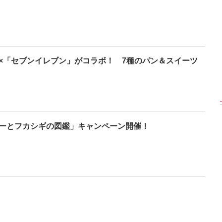
【渾身の一冊】乃木
【超貴重】デビュー
【6度目重版！】乃
46・山下美月、
前の初々しい姿が見
木坂46・山下美月
nd写真集『ヒロイ
られる「ILLIT」のセ
「1st写真集」公開カ
×「セブンイレブン」がコラボ！ 7種のパン＆スイーツ
ン』公開カット
ルカ独占公開
ットまとめ
ーとフカシギの図鑑」キャンペーン開催！