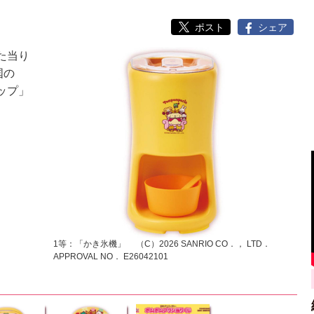
ポスト
シェア
た当り
国の
ップ」
1等：「かき氷機」 （C）2026 SANRIO CO．， LTD．
APPROVAL NO． E26042101