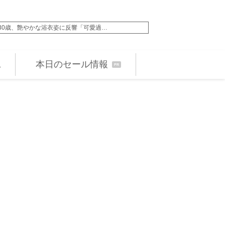
30歳、艶やかな浴衣姿に反響「可愛過…
31歳こどおじ・18歳
本日のセール情報
PR