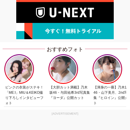
おすすめフォト
ピンクの衣装がステキ！
【大胆カット満載】乃木
【渾身の一冊】乃木坂
「ME:I」MIU＆KEIKO撮
坂46・与田祐希3rd写真集
46・山下美月、2nd写
り下ろしインタビューフ
『ヨーダ』公開カット
集『ヒロイン』公開カ
ォト
ト
[ADVERTISEMENT]