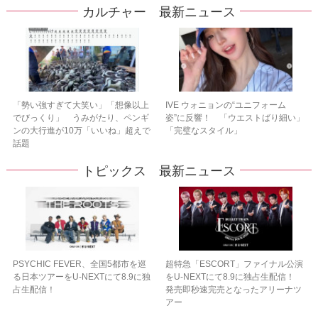
カルチャー 最新ニュース
「勢い強すぎて大笑い」「想像以上
IVE ウォニョンの“ユニフォーム
でびっくり」 うみがたり、ペンギ
姿”に反響！ 「ウエストばり細い」
ンの大行進が10万「いいね」超えで
「完璧なスタイル」
話題
トピックス 最新ニュース
PSYCHIC FEVER、全国5都市を巡
超特急「ESCORT」ファイナル公演
る日本ツアーをU‐NEXTにて8.9に独
をU-NEXTにて8.9に独占生配信！
占生配信！
発売即秒速完売となったアリーナツ
アー