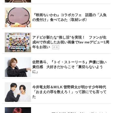
『映画ちいかわ』コラボカフェ 話題の「人魚
の煮付け」食べてみた〈取材レポ〉
アドビが新たな“推し活”を実現！ ファンが生
成AIで作成したお祝い画像でfav meデビュー1周
年をお祝い
P R
佐野勇斗、『トイ・ストーリー５』声優に強い
責任感 大好きだからこそ「裏切らないよう
に」
今井竜太郎＆M!LK 曽野舜太が明かす少年時代
「おまえの罪を数えろ！」って誰にでも言って
た