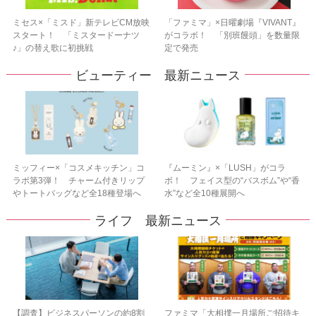
ミセス×「ミスド」新テレビCM放映
「ファミマ」×日曜劇場『VIVANT』
スタート！ 「ミスタードーナツ
がコラボ！ 「別班饅頭」を数量限
♪」の替え歌に初挑戦
定で発売
ビューティー 最新ニュース
ミッフィー×「コスメキッチン」コ
『ムーミン』×「LUSH」がコラ
ラボ第3弾！ チャーム付きリップ
ボ！ フェイス型の“バスボム”や“香
やトートバッグなど全18種登場へ
水”など全10種展開へ
ライフ 最新ニュース
【調査】ビジネスパーソンの約8割
ファミマ「大相撲一月場所ご招待キ