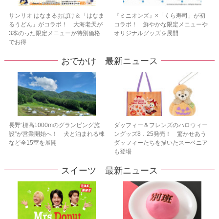
サンリオ はなまるおばけ＆「はなま
『ミニオンズ』×「くら寿司」が初
るうどん」がコラボ！ 大海老天が
コラボ！ 鮮やかな限定メニューや
3本のった限定メニューが特別価格
オリジナルグッズを展開
でお得
おでかけ 最新ニュース
長野“標高1000mのグランピング施
ダッフィー＆フレンズのハロウィー
設”が営業開始へ！ 犬と泊まれる棟
ングッズ8．25発売！ 驚かせあう
など全15室を展開
ダッフィーたちを描いたスーベニア
も登場
スイーツ 最新ニュース