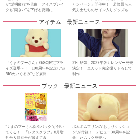
が“説明疲れ”を告白 アイスブレイ
ャンペーン」開催中！ 若隆景ら人
クも“聞きパ”を下げる要因に
気力士たちのサイン入りグッズも
アイテム 最新ニュース
『くまのプーさん』GiGO限定プラ
羽生結弦、2027年版カレンダー発売
イズ登場へ！ 100周年を記念し“超
決定！ 全カット完全撮り下ろしで
BIGぬいぐるみ”など展開
制作
ブック 最新ニュース
“くまのプーさん保冷バッグ”が付い
ポムポムプリンの“おしりクッショ
てくる！ 「レタスクラブ」8月増
ン”が付録！ デビュー30周年を記
刊号＆特別号が超すてき
念したムック発売へ