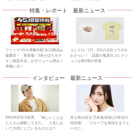
特集・レポート 最新ニュース
ファミマ“45％増量作戦”全13商品お
ユニクロ「UT」8月の注目コラボを
披露目！ 初登場「3色そぼろ＆チ
おさらい！ 話題の集英社コレクシ
キン南蛮弁当」がボリューム満点＜
ョンは第3弾が登場
実物レポ＞
インタビュー 最新ニュース
FANTASTICS世界、「悔しいことは
井上和が語る“乃木坂46加入5年目の
たくさん経験してきた」 人生にお
現在地” 「グループを発信するフェ
いて大切にしているものとは？
ーズに」