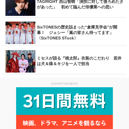
TAGRIGHT 西山智樹「演技に対して後ろめたさ
があった」 初めて臨んだ俳優業への思い
SixTONESの歴史詰まった“倉庫見学会”が開
幕！ ジェシー「嵐の皆さん待ってます」
〈SixTONES STock〉
ミセスが語る『桃太郎』衣装のこだわり 若井
は犬＆猿＆キジを一人で担当
[ADVERTISEMENT]