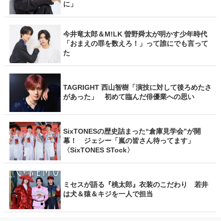
に」
今井竜太郎＆M!LK 曽野舜太が明かす少年時代
「おまえの罪を数えろ！」って誰にでも言って
た
TAGRIGHT 西山智樹「演技に対して後ろめたさ
があった」 初めて臨んだ俳優業への思い
SixTONESの歴史詰まった“倉庫見学会”が開
幕！ ジェシー「嵐の皆さん待ってます」
〈SixTONES STock〉
ミセスが語る『桃太郎』衣装のこだわり 若井
は犬＆猿＆キジを一人で担当