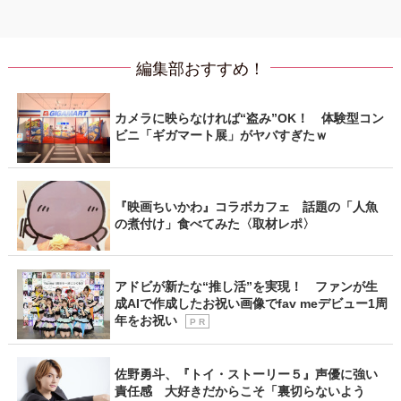
編集部おすすめ！
カメラに映らなければ“盗み”OK！ 体験型コン
ビニ「ギガマート展」がヤバすぎたｗ
『映画ちいかわ』コラボカフェ 話題の「人魚
の煮付け」食べてみた〈取材レポ〉
アドビが新たな“推し活”を実現！ ファンが生
成AIで作成したお祝い画像でfav meデビュー1周
年をお祝い
P R
佐野勇斗、『トイ・ストーリー５』声優に強い
責任感 大好きだからこそ「裏切らないよう