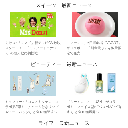
スイーツ 最新ニュース
ミセス×「ミスド」新テレビCM放映
「ファミマ」×日曜劇場『VIVANT』
スタート！ 「ミスタードーナツ
がコラボ！ 「別班饅頭」を数量限
♪」の替え歌に初挑戦
定で発売
ビューティー 最新ニュース
ミッフィー×「コスメキッチン」コ
『ムーミン』×「LUSH」がコラ
ラボ第3弾！ チャーム付きリップ
ボ！ フェイス型の“バスボム”や“香
やトートバッグなど全18種登場へ
水”など全10種展開へ
ライフ 最新ニュース