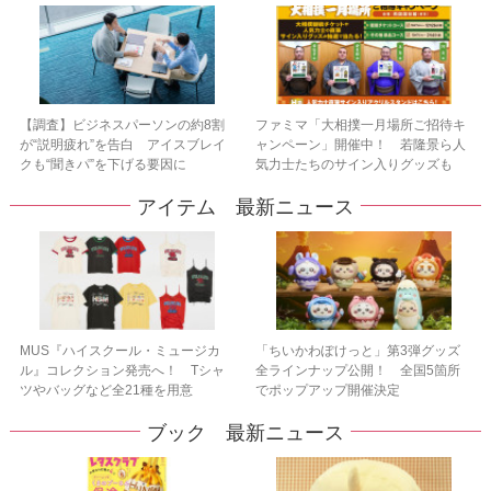
【調査】ビジネスパーソンの約8割
ファミマ「大相撲一月場所ご招待キ
が“説明疲れ”を告白 アイスブレイ
ャンペーン」開催中！ 若隆景ら人
クも“聞きパ”を下げる要因に
気力士たちのサイン入りグッズも
アイテム 最新ニュース
MUS『ハイスクール・ミュージカ
「ちいかわぽけっと」第3弾グッズ
ル』コレクション発売へ！ Tシャ
全ラインナップ公開！ 全国5箇所
ツやバッグなど全21種を用意
でポップアップ開催決定
ブック 最新ニュース