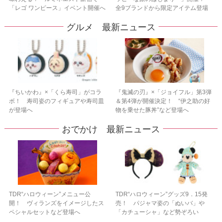
「レゴ ワンピース」イベント開催へ
全9ブランドから限定アイテム登場
グルメ 最新ニュース
『ちいかわ』×「くら寿司」がコラ
『鬼滅の刃』×「ジョイフル」第3弾
ボ！ 寿司姿のフィギュアや寿司皿
＆第4弾が開催決定！ “伊之助の好
が登場へ
物を乗せた豚丼”など登場へ
おでかけ 最新ニュース
TDR“ハロウィーン”メニュー公
TDR“ハロウィーン”グッズ9．15発
開！ ヴィランズをイメージしたス
売！ パジャマ姿の「ぬいバ」や
ペシャルセットなど登場へ
「カチューシャ」など勢ぞろい