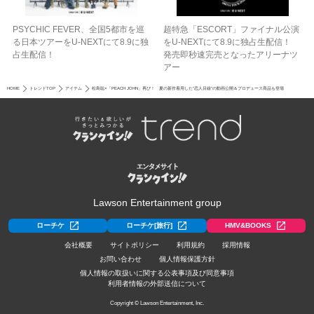
PSYCHIC FEVER、全国5都市を巡
超特急「ESCORT」ファイナル公演
る日本ツアーをU‐NEXTにて8.9に独
をU-NEXTにて8.9に独占生配信！
占生配信！
発売即秒速完売となったアリーナツ
アー
HOME
トレンドTOP
アイテム
松島聡×「PEACH JOHN」再び！ 夏の新作着用した“恋人目線”の動画公開＆プロデュース商品も登場
Lawson Entertainment group
ローチケ
ローチケ[旅行]
HMV&BOOKS
会社概要
サイトポリシー
利用規約
採用情報
お問い合わせ
個人情報保護方針
個人情報の取扱いに関する公表事項及び同意事項
利用者情報の外部送信について
Copyright © Lawson Entertainment, Inc.