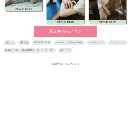
写真をもっと見る
#
欲しい
#
松島聡
#
PEACH JOHN
#
timelesz（旧Sexy Zone）
#
ルームウェア
#
ファッション
#
STARTO ENTERTAINMENT（旧ジャニーズ）
#
アイテム
[ADVERTISEMENT]