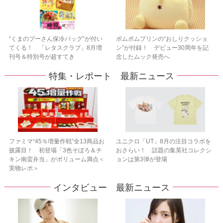
“くまのプーさん保冷バッグ”が付い
ポムポムプリンの“おしりクッショ
てくる！ 「レタスクラブ」8月増
ン”が付録！ デビュー30周年を記
刊号＆特別号が超すてき
念したムック発売へ
特集・レポート 最新ニュース
ファミマ“45％増量作戦”全13商品お
ユニクロ「UT」8月の注目コラボを
披露目！ 初登場「3色そぼろ＆チ
おさらい！ 話題の集英社コレクシ
キン南蛮弁当」がボリューム満点＜
ョンは第3弾が登場
実物レポ＞
インタビュー 最新ニュース