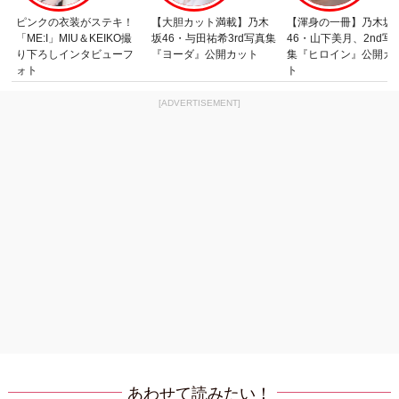
ピンクの衣装がステキ！
【大胆カット満載】乃木
【渾身の一冊】乃木坂
「ME:I」MIU＆KEIKO撮
坂46・与田祐希3rd写真集
46・山下美月、2nd写
り下ろしインタビューフ
『ヨーダ』公開カット
集『ヒロイン』公開カ
ォト
ト
[ADVERTISEMENT]
あわせて読みたい！