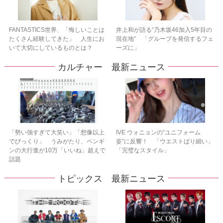
FANTASTICS世界、「悔しいことは
井上和が語る“乃木坂46加入5年目の
たくさん経験してきた」 人生にお
現在地” 「グループを発信するフェ
いて大切にしているものとは？
ーズに」
カルチャー 最新ニュース
「勢い強すぎて大笑い」「想像以上
IVE ウォニョンの“ユニフォーム
でびっくり」 うみがたり、ペンギ
姿”に反響！ 「ウエストばり細い」
ンの大行進が10万「いいね」超えで
「完璧なスタイル」
話題
トピックス 最新ニュース