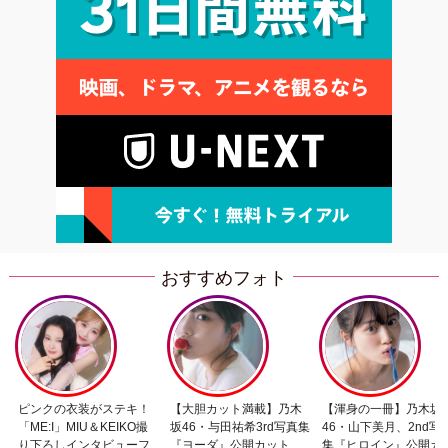
おすすめフォト
ピンクの衣装がステキ！
【大胆カット満載】乃木
【渾身の一冊】乃木坂
「ME:I」MIU＆KEIKO撮
坂46・与田祐希3rd写真集
46・山下美月、2nd写
り下ろしインタビューフ
『ヨーダ』公開カット
集『ヒロイン』公開カ