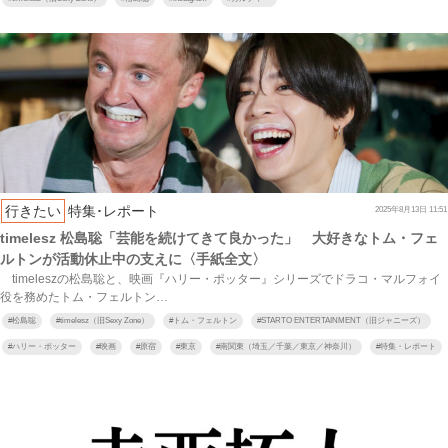
行きたい
特集･レポート
2025年8月13日 11:51
timelesz 松島聡「芸能を続けてきて良かった」 大好きなトム・フェ
ルトンが活動休止中の支えに〈手紙全文〉
timeleszの松島聡と、映画『ハリー・ポッター』シリーズでドラコ・マルフォイ
役を務めたトム・フェルトン…
#
松島聡
#
timelesz（旧Sexy Zone）
#
トム・フェルトン
#
STARTO ENTERTAINMENT（旧ジャニーズ）
#
ハリー・ポッター
#
映画
#
原宿
#
東京
#
南関東（埼玉／千葉／東京／神奈川）
#
特集・レポート