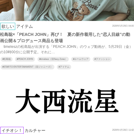
欲しい
アイテム
2026年5月29日 04:00
松島聡×「PEACH JOHN」再び！ 夏の新作着用した“恋人目線”の動
画公開＆プロデュース商品も登場
timeleszの松島聡が出演する「PEACH JOHN」のウェブ動画が、5月29日（金）
の10時00分に公開予定。それに…
#
松島聡
#
PEACH JOHN
#
timelesz（旧Sexy Zone）
#
ルームウェア
#
ファッション
#
STARTO ENTERTAINMENT（旧ジャニーズ）
#
アイテム
イチオシ！
カルチャー
2026年4月28日 11:42