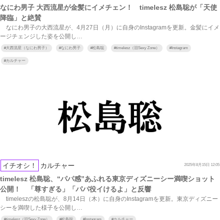
なにわ男子 大西流星が金髪にイメチェン！ timelesz 松島聡が「天使
降臨」と絶賛
なにわ男子の大西流星が、4月27日（月）に自身のInstagramを更新。金髪にイメ
ージチェンジした姿を公開し…
#
大西流星（なにわ男子）
#
なにわ男子
#
松島聡
#
timelesz（旧Sexy Zone）
#
Instagram
#
カルチャー
イチオシ！
カルチャー
2025年8月15日 12:05
timelesz 松島聡、“パパ感”あふれる東京ディズニーシー満喫ショット
公開！ 「尊すぎる」「パパ役イけるよ」と反響
timeleszの松島聡が、8月14日（木）に自身のInstagramを更新。東京ディズニー
シーを満喫した様子を公開し…
#
timelesz（旧Sexy Zone）
#
松島聡
#
Instagram
#
カルチャー