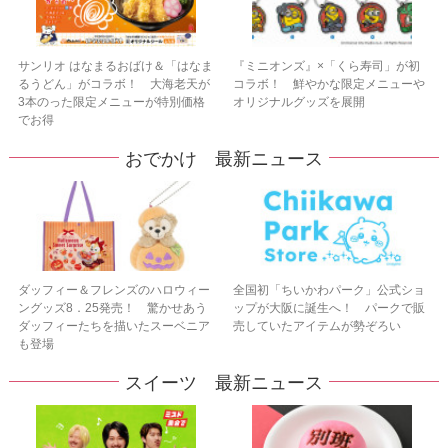
サンリオ はなまるおばけ＆「はなま
『ミニオンズ』×「くら寿司」が初
るうどん」がコラボ！ 大海老天が
コラボ！ 鮮やかな限定メニューや
3本のった限定メニューが特別価格
オリジナルグッズを展開
でお得
おでかけ 最新ニュース
ダッフィー＆フレンズのハロウィー
全国初「ちいかわパーク」公式ショ
ングッズ8．25発売！ 驚かせあう
ップが大阪に誕生へ！ パークで販
ダッフィーたちを描いたスーベニア
売していたアイテムが勢ぞろい
も登場
スイーツ 最新ニュース