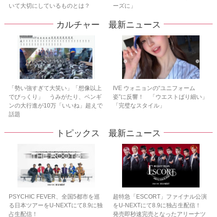
いて大切にしているものとは？
ーズに」
カルチャー 最新ニュース
「勢い強すぎて大笑い」「想像以上
IVE ウォニョンの“ユニフォーム
でびっくり」 うみがたり、ペンギ
姿”に反響！ 「ウエストばり細い」
ンの大行進が10万「いいね」超えで
「完璧なスタイル」
話題
トピックス 最新ニュース
PSYCHIC FEVER、全国5都市を巡
超特急「ESCORT」ファイナル公演
る日本ツアーをU‐NEXTにて8.9に独
をU-NEXTにて8.9に独占生配信！
占生配信！
発売即秒速完売となったアリーナツ