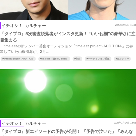
イチオシ！
カルチャー
2025年2月3日 11:48
『タイプロ』5次審査脱落者がインスタ更新！ “いいね欄”の豪華さに注
目集まる
timeleszの新メンバー募集オーディション「timelesz project -AUDITION-」に参
加していた山根航海が、2月…
#
timelesz project -AUDITION-
#
timelesz（旧Sexy Zone）
#
音楽
#
オーディション番組
#
カルチャー
イチオシ！
カルチャー
2025年1月24日 13:02
『タイプロ』新エピソードの予告が公開！ 「予告で泣いた」「みんな