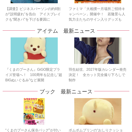
【調査】ビジネスパーソンの約8割
ファミマ「大相撲一月場所ご招待キ
が“説明疲れ”を告白 アイスブレイ
ャンペーン」開催中！ 若隆景ら人
クも“聞きパ”を下げる要因に
気力士たちのサイン入りグッズも
アイテム 最新ニュース
『くまのプーさん』GiGO限定プラ
羽生結弦、2027年版カレンダー発売
イズ登場へ！ 100周年を記念し“超
決定！ 全カット完全撮り下ろしで
BIGぬいぐるみ”など展開
制作
ブック 最新ニュース
“くまのプーさん保冷バッグ”が付い
ポムポムプリンの“おしりクッショ