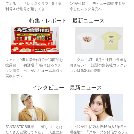
てくる！ 「レタスクラブ」8月増
ン”が付録！ デビュー30周年を記
刊号＆特別号が超すてき
念したムック発売へ
特集・レポート 最新ニュース
ファミマ“45％増量作戦”全13商品お
ユニクロ「UT」8月の注目コラボを
披露目！ 初登場「3色そぼろ＆チ
おさらい！ 話題の集英社コレクシ
キン南蛮弁当」がボリューム満点＜
ョンは第3弾が登場
実物レポ＞
インタビュー 最新ニュース
FANTASTICS世界、「悔しいことは
井上和が語る“乃木坂46加入5年目の
たくさん経験してきた」 人生にお
現在地” 「グループを発信するフェ