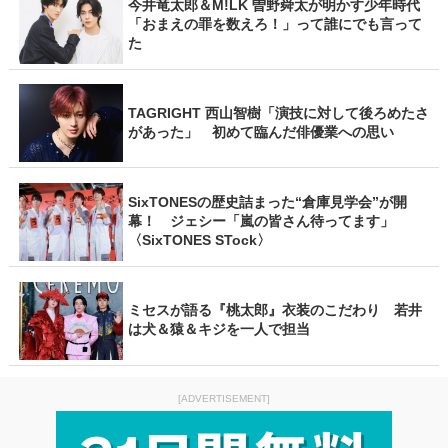
今井竜太郎＆M!LK 曽野舜太が明かす少年時代
「おまえの罪を数えろ！」って誰にでも言って
た
TAGRIGHT 西山智樹「演技に対して後ろめたさ
があった」 初めて臨んだ俳優業への思い
SixTONESの歴史詰まった“倉庫見学会”が開
幕！ ジェシー「嵐の皆さん待ってます」
〈SixTONES STock〉
ミセスが語る『桃太郎』衣装のこだわり 若井
は犬＆猿＆キジを一人で担当
[ADVERTISEMENT]