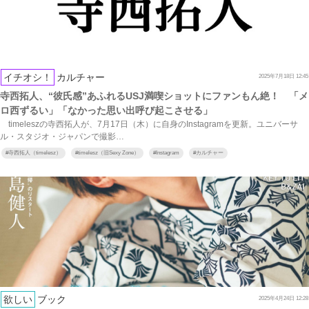
イチオシ！
カルチャー
2025年7月18日 12:45
寺西拓人、“彼氏感”あふれるUSJ満喫ショットにファンもん絶！ 「メ
ロ西ずるい」「なかった思い出呼び起こさせる」
timeleszの寺西拓人が、7月17日（木）に自身のInstagramを更新。ユニバーサ
ル・スタジオ・ジャパンで撮影…
#
寺西拓人（timelesz）
#
timelesz（旧Sexy Zone）
#
Instagram
#
カルチャー
欲しい
ブック
2025年4月24日 12:28