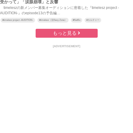
受かって」「涙腺崩壊」と反響
timeleszの新メンバー募集オーディションに密着した『timelesz project -
AUDITION-』のepisode13の予告編…
#
timelesz project -AUDITION-
#
timelesz（旧Sexy Zone）
#
Netflix
#
カルチャー
もっと見る
[ADVERTISEMENT]