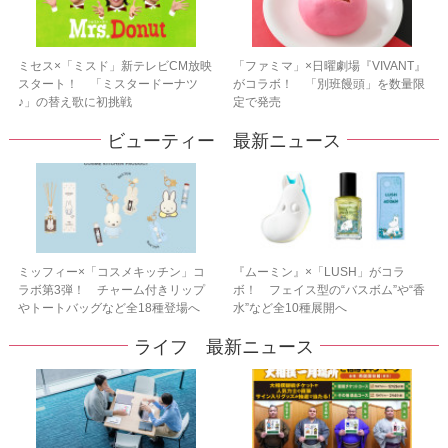
ミセス×「ミスド」新テレビCM放映
「ファミマ」×日曜劇場『VIVANT』
スタート！ 「ミスタードーナツ
がコラボ！ 「別班饅頭」を数量限
♪」の替え歌に初挑戦
定で発売
ビューティー 最新ニュース
ミッフィー×「コスメキッチン」コ
『ムーミン』×「LUSH」がコラ
ラボ第3弾！ チャーム付きリップ
ボ！ フェイス型の“バスボム”や“香
やトートバッグなど全18種登場へ
水”など全10種展開へ
ライフ 最新ニュース