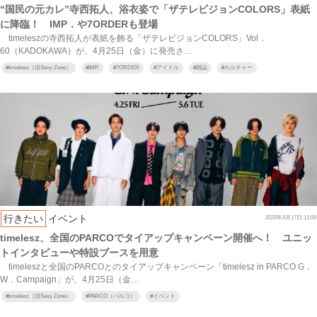
“国民の元カレ”寺西拓人、浴衣姿で「ザテレビジョンCOLORS」表紙
に降臨！ IMP．や7ORDERも登場
timeleszの寺西拓人が表紙を飾る「ザテレビジョンCOLORS」Vol．
60（KADOKAWA）が、4月25日（金）に発売さ…
#
timelesz（旧Sexy Zone）
#
IMP.
#
7ORDER
#
アイドル
#
雑誌
#
カルチャー
行きたい
イベント
2025年4月17日 11:00
timelesz、全国のPARCOでタイアップキャンペーン開催へ！ ユニッ
トインタビューや特設ブースを用意
timeleszと全国のPARCOとのタイアップキャンペーン「timelesz in PARCO G．
W．Campaign」が、4月25日（金…
#
timelesz（旧Sexy Zone）
#
PARCO（パルコ）
#
イベント