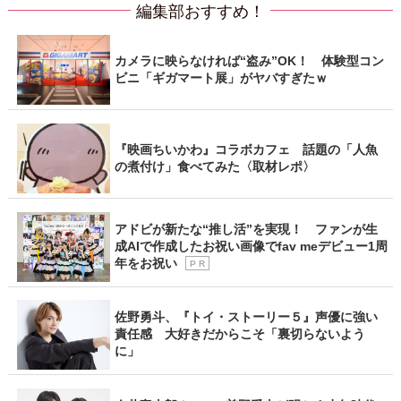
編集部おすすめ！
カメラに映らなければ“盗み”OK！ 体験型コン
ビニ「ギガマート展」がヤバすぎたｗ
『映画ちいかわ』コラボカフェ 話題の「人魚
の煮付け」食べてみた〈取材レポ〉
アドビが新たな“推し活”を実現！ ファンが生
成AIで作成したお祝い画像でfav meデビュー1周
年をお祝い
P R
佐野勇斗、『トイ・ストーリー５』声優に強い
責任感 大好きだからこそ「裏切らないよう
に」