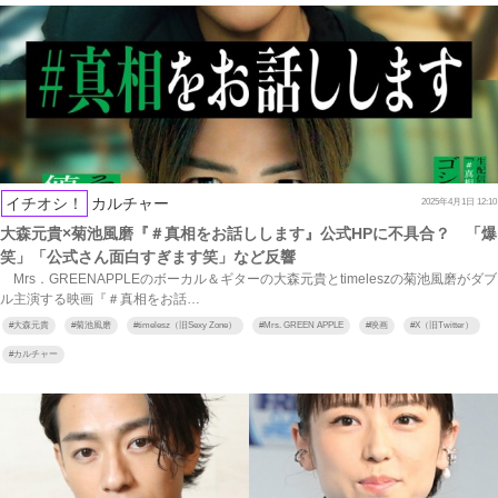
イチオシ！
カルチャー
2025年4月1日 12:10
大森元貴×菊池風磨『＃真相をお話しします』公式HPに不具合？ 「爆
笑」「公式さん面白すぎます笑」など反響
Mrs．GREENAPPLEのボーカル＆ギターの大森元貴とtimeleszの菊池風磨がダブ
ル主演する映画『＃真相をお話…
#
大森元貴
#
菊池風磨
#
timelesz（旧Sexy Zone）
#
Mrs. GREEN APPLE
#
映画
#
X（旧Twitter）
#
カルチャー