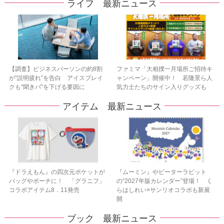
ライフ 最新ニュース
【調査】ビジネスパーソンの約8割
ファミマ「大相撲一月場所ご招待キ
が“説明疲れ”を告白 アイスブレイ
ャンペーン」開催中！ 若隆景ら人
クも“聞きパ”を下げる要因に
気力士たちのサイン入りグッズも
アイテム 最新ニュース
『ドラえもん』の四次元ポケットが
『ムーミン』やピーターラビット
バッグやポーチに！ 「グラニフ」
の“2027年版カレンダー”登場！ く
コラボアイテム8．11発売
らはしれい×サンリオコラボも新展
開
ブック 最新ニュース