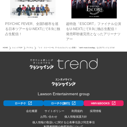
PSYCHIC FEVER、全国5都市を巡
超特急「ESCORT」ファイナル公演
る日本ツアーをU‐NEXTにて8.9に独
をU-NEXTにて8.9に独占生配信！
占生配信！
発売即秒速完売となったアリーナツ
アー
HOME
トレンドTOP
アイテム
『トイ・ストーリー5』アパレルコレクション登場！ 「earth music＆ecology」など3ブランドとコラボ
Lawson Entertainment group
ローチケ
ローチケ[旅行]
HMV&BOOKS
会社概要
サイトポリシー
利用規約
採用情報
お問い合わせ
個人情報保護方針
個人情報の取扱いに関する公表事項及び同意事項
利用者情報の外部送信について