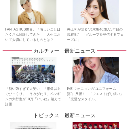
FANTASTICS世界、「悔しいことは
井上和が語る“乃木坂46加入5年目の
たくさん経験してきた」 人生にお
現在地” 「グループを発信するフェ
いて大切にしているものとは？
ーズに」
カルチャー 最新ニュース
「勢い強すぎて大笑い」「想像以上
IVE ウォニョンの“ユニフォーム
でびっくり」 うみがたり、ペンギ
姿”に反響！ 「ウエストばり細い」
ンの大行進が10万「いいね」超えで
「完璧なスタイル」
話題
トピックス 最新ニュース