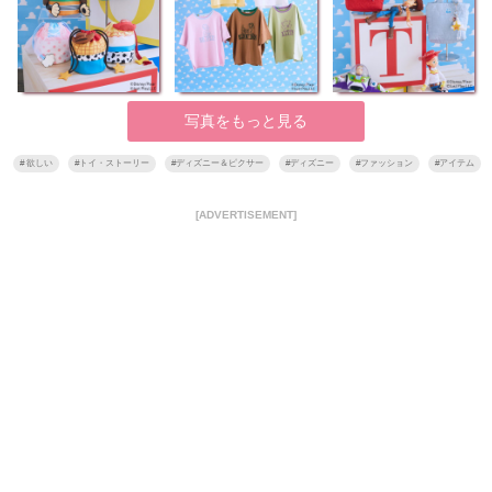
写真をもっと見る
#
欲しい
#
トイ・ストーリー
#
ディズニー＆ピクサー
#
ディズニー
#
ファッション
#
アイテム
[ADVERTISEMENT]