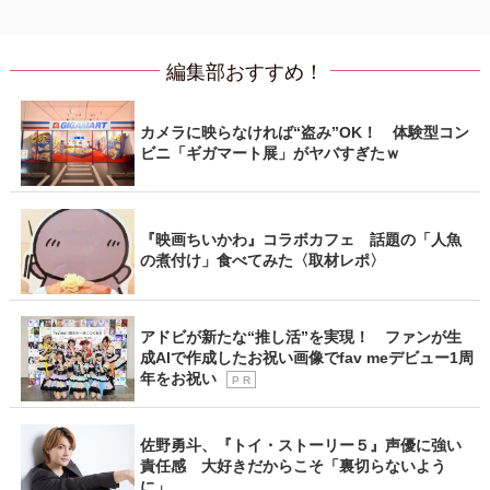
編集部おすすめ！
カメラに映らなければ“盗み”OK！ 体験型コン
ビニ「ギガマート展」がヤバすぎたｗ
『映画ちいかわ』コラボカフェ 話題の「人魚
の煮付け」食べてみた〈取材レポ〉
アドビが新たな“推し活”を実現！ ファンが生
成AIで作成したお祝い画像でfav meデビュー1周
年をお祝い
P R
佐野勇斗、『トイ・ストーリー５』声優に強い
責任感 大好きだからこそ「裏切らないよう
に」