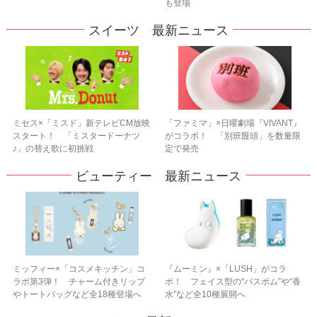
も登場
スイーツ 最新ニュース
ミセス×「ミスド」新テレビCM放映
「ファミマ」×日曜劇場『VIVANT』
スタート！ 「ミスタードーナツ
がコラボ！ 「別班饅頭」を数量限
♪」の替え歌に初挑戦
定で発売
ビューティー 最新ニュース
ミッフィー×「コスメキッチン」コ
『ムーミン』×「LUSH」がコラ
ラボ第3弾！ チャーム付きリップ
ボ！ フェイス型の“バスボム”や“香
やトートバッグなど全18種登場へ
水”など全10種展開へ