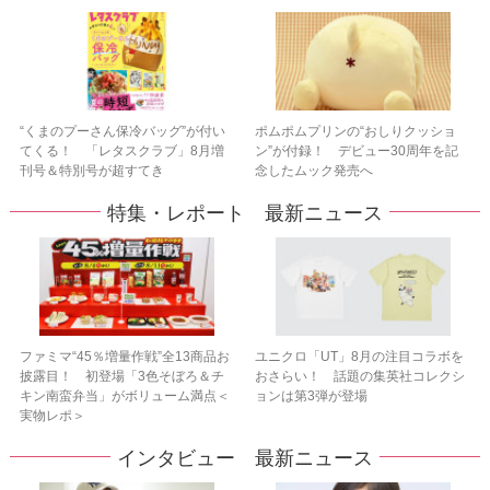
“くまのプーさん保冷バッグ”が付い
ポムポムプリンの“おしりクッショ
てくる！ 「レタスクラブ」8月増
ン”が付録！ デビュー30周年を記
刊号＆特別号が超すてき
念したムック発売へ
特集・レポート 最新ニュース
ファミマ“45％増量作戦”全13商品お
ユニクロ「UT」8月の注目コラボを
披露目！ 初登場「3色そぼろ＆チ
おさらい！ 話題の集英社コレクシ
キン南蛮弁当」がボリューム満点＜
ョンは第3弾が登場
実物レポ＞
インタビュー 最新ニュース