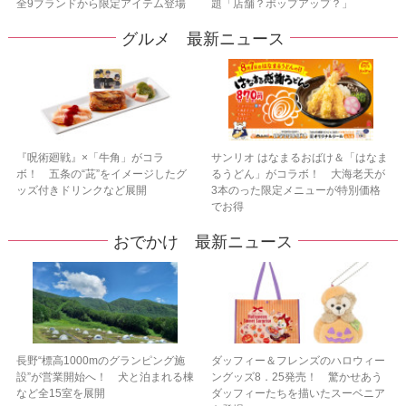
全9ブランドから限定アイテム登場
題「店舗？ポップアップ？」
グルメ 最新ニュース
『呪術廻戦』×「牛角」がコラ
サンリオ はなまるおばけ＆「はなま
ボ！ 五条の“茈”をイメージしたグ
るうどん」がコラボ！ 大海老天が
ッズ付きドリンクなど展開
3本のった限定メニューが特別価格
でお得
おでかけ 最新ニュース
長野“標高1000mのグランピング施
ダッフィー＆フレンズのハロウィー
設”が営業開始へ！ 犬と泊まれる棟
ングッズ8．25発売！ 驚かせあう
など全15室を展開
ダッフィーたちを描いたスーベニア