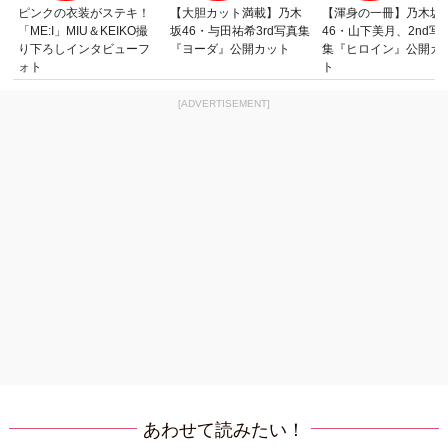
ピンクの衣装がステキ！
【大胆カット満載】乃木
【渾身の一冊】乃木坂
「ME:I」MIU＆KEIKO撮
坂46・与田祐希3rd写真集
46・山下美月、2nd写
り下ろしインタビューフ
『ヨーダ』公開カット
集『ヒロイン』公開カ
ォト
ト
[ADVERTISEMENT]
あわせて読みたい！