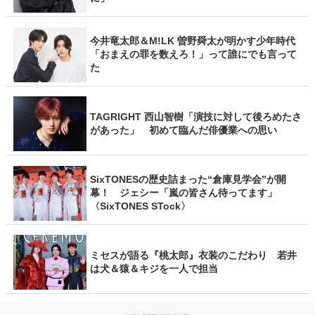
今井竜太郎＆M!LK 曽野舜太が明かす少年時代
「おまえの罪を数えろ！」って誰にでも言って
た
TAGRIGHT 西山智樹「演技に対して後ろめたさ
があった」 初めて臨んだ俳優業への思い
SixTONESの歴史詰まった“倉庫見学会”が開
幕！ ジェシー「嵐の皆さん待ってます」
〈SixTONES STock〉
ミセスが語る『桃太郎』衣装のこだわり 若井
は犬＆猿＆キジを一人で担当