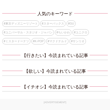
人気のキーワード
#
東京ディズニーリゾート
#
スターバックス
#
GU
#
ユニバーサル・スタジオ・ジャパン
#
ちいかわ
#
ユニクロ
#
ミスタードーナツ
#
K-POP
#
マクドナルド
#
サンリオ
【行きたい】今読まれている記事
【欲しい】今読まれている記事
【イチオシ】今読まれている記事
[ADVERTISEMENT]