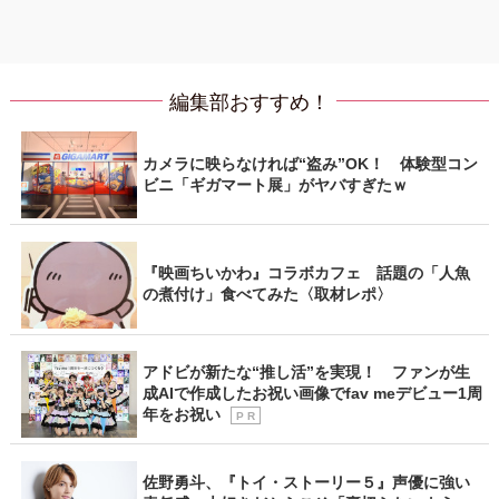
編集部おすすめ！
カメラに映らなければ“盗み”OK！ 体験型コン
ビニ「ギガマート展」がヤバすぎたｗ
『映画ちいかわ』コラボカフェ 話題の「人魚
の煮付け」食べてみた〈取材レポ〉
アドビが新たな“推し活”を実現！ ファンが生
成AIで作成したお祝い画像でfav meデビュー1周
年をお祝い
P R
佐野勇斗、『トイ・ストーリー５』声優に強い