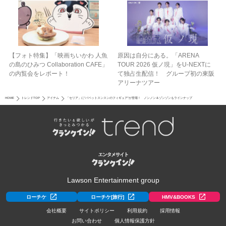
【フォト特集】「映画ちいかわ 人魚
原因は自分にある。「ARENA
の島のひみつ Collaboration CAFE」
TOUR 2026 仮ノ現」をU-NEXTに
の内覧会をレポート！
て独占生配信！ グループ初の東阪
アリーナツアー
HOME
トレンドTOP
アイテム
「セリア」に“パペットスンスンのフィギュア”が登場！ ノンノン＆ゾンゾンもラインナップ
Lawson Entertainment group
ローチケ
ローチケ[旅行]
HMV&BOOKS
会社概要
サイトポリシー
利用規約
採用情報
お問い合わせ
個人情報保護方針