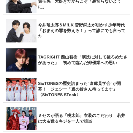
責任感 大好きだからこそ「裏切らないよう
に」
今井竜太郎＆M!LK 曽野舜太が明かす少年時代
「おまえの罪を数えろ！」って誰にでも言って
た
TAGRIGHT 西山智樹「演技に対して後ろめたさ
があった」 初めて臨んだ俳優業への思い
SixTONESの歴史詰まった“倉庫見学会”が開
幕！ ジェシー「嵐の皆さん待ってます」
〈SixTONES STock〉
ミセスが語る『桃太郎』衣装のこだわり 若井
は犬＆猿＆キジを一人で担当