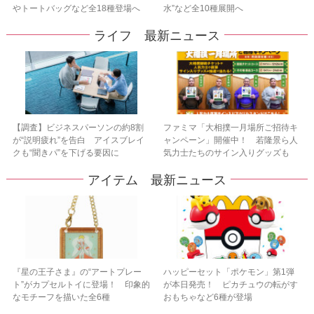
やトートバッグなど全18種登場へ
水”など全10種展開へ
ライフ 最新ニュース
【調査】ビジネスパーソンの約8割
ファミマ「大相撲一月場所ご招待キ
が“説明疲れ”を告白 アイスブレイ
ャンペーン」開催中！ 若隆景ら人
クも“聞きパ”を下げる要因に
気力士たちのサイン入りグッズも
アイテム 最新ニュース
『星の王子さま』の“アートプレー
ハッピーセット「ポケモン」第1弾
ト”がカプセルトイに登場！ 印象的
が本日発売！ ピカチュウの転がす
なモチーフを描いた全6種
おもちゃなど6種が登場