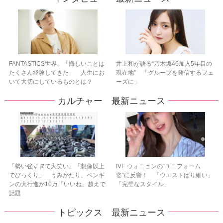
FANTASTICS世界、「悔しいことは
井上和が語る“乃木坂46加入5年目の
たくさん経験してきた」 人生にお
現在地” 「グループを発信するフェ
いて大切にしているものとは？
ーズに」
カルチャー 最新ニュース
「勢い強すぎて大笑い」「想像以上
IVE ウォニョンの“ユニフォーム
でびっくり」 うみがたり、ペンギ
姿”に反響！ 「ウエストばり細い」
ンの大行進が10万「いいね」越えで
「完璧なスタイル」
話題
トピックス 最新ニュース