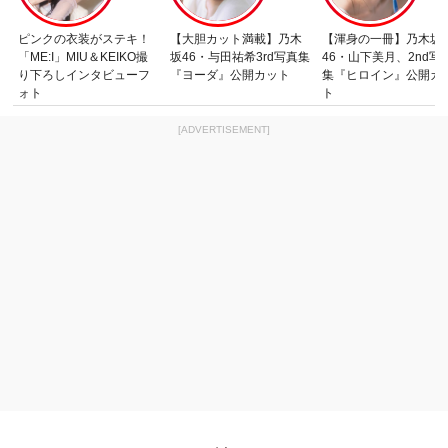
ピンクの衣装がステキ！
【大胆カット満載】乃木
【渾身の一冊】乃木坂
「ME:I」MIU＆KEIKO撮
坂46・与田祐希3rd写真集
46・山下美月、2nd写
り下ろしインタビューフ
『ヨーダ』公開カット
集『ヒロイン』公開カ
ォト
ト
[ADVERTISEMENT]