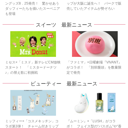
ングッズ8．25発売！ 驚かせあう
ップが大阪に誕生へ！ パークで販
ダッフィーたちを描いたスーベニア
売していたアイテムが勢ぞろい
も登場
スイーツ 最新ニュース
ミセス×「ミスド」新テレビCM放映
「ファミマ」×日曜劇場『VIVANT』
スタート！ 「ミスタードーナツ
がコラボ！ 「別班饅頭」を数量限
♪」の替え歌に初挑戦
定で発売
ビューティー 最新ニュース
ミッフィー×「コスメキッチン」コ
『ムーミン』×「LUSH」がコラ
ラボ第3弾！ チャーム付きリップ
ボ！ フェイス型の“バスボム”や“香