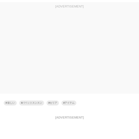
[ADVERTISEMENT]
#
欲しい
#
パペットスンスン
#
セリア
#
アイテム
[ADVERTISEMENT]