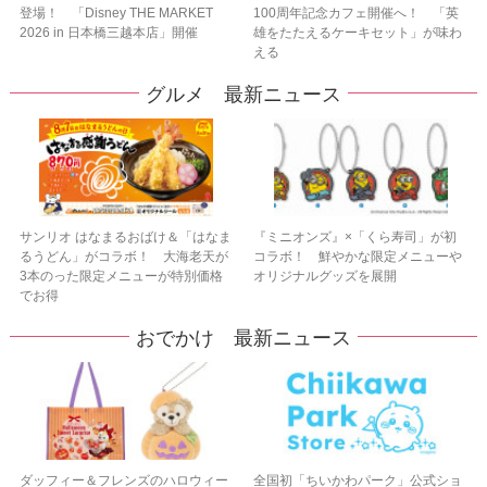
登場！ 「Disney THE MARKET
100周年記念カフェ開催へ！ 「英
2026 in 日本橋三越本店」開催
雄をたたえるケーキセット」が味わ
える
グルメ 最新ニュース
サンリオ はなまるおばけ＆「はなま
『ミニオンズ』×「くら寿司」が初
るうどん」がコラボ！ 大海老天が
コラボ！ 鮮やかな限定メニューや
3本のった限定メニューが特別価格
オリジナルグッズを展開
でお得
おでかけ 最新ニュース
ダッフィー＆フレンズのハロウィー
全国初「ちいかわパーク」公式ショ