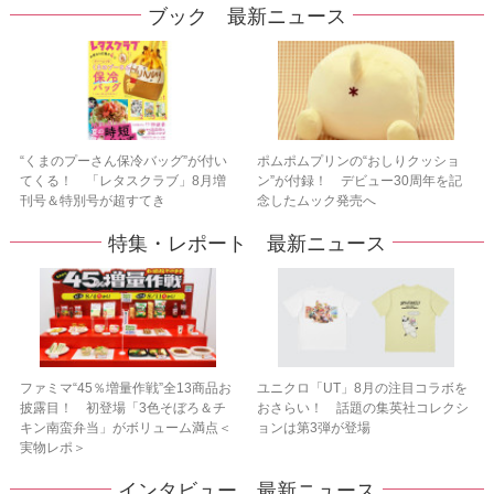
ブック 最新ニュース
“くまのプーさん保冷バッグ”が付い
ポムポムプリンの“おしりクッショ
てくる！ 「レタスクラブ」8月増
ン”が付録！ デビュー30周年を記
刊号＆特別号が超すてき
念したムック発売へ
特集・レポート 最新ニュース
ファミマ“45％増量作戦”全13商品お
ユニクロ「UT」8月の注目コラボを
披露目！ 初登場「3色そぼろ＆チ
おさらい！ 話題の集英社コレクシ
キン南蛮弁当」がボリューム満点＜
ョンは第3弾が登場
実物レポ＞
インタビュー 最新ニュース