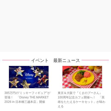
イベント 最新ニュース
385万円の“ミッキーフィギュア”が
東京＆大阪で『くまのプーさん』
登場！ 「Disney THE MARKET
100周年記念カフェ開催へ！ 「英
2026 in 日本橋三越本店」開催
雄をたたえるケーキセット」が味わ
える