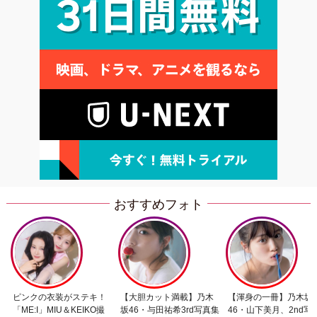
おすすめフォト
ピンクの衣装がステキ！
【大胆カット満載】乃木
【渾身の一冊】乃木坂
「ME:I」MIU＆KEIKO撮
坂46・与田祐希3rd写真集
46・山下美月、2nd写