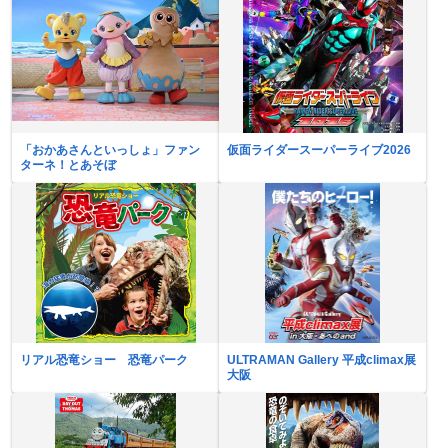
「おかあさんといっしょ」ファン
仮面ライダースーパーライブ2026
ターネ！とあそぼ
リアル恐竜ショー 恐竜パーク
ULTRAMAN Gallery 平成climax展
大阪