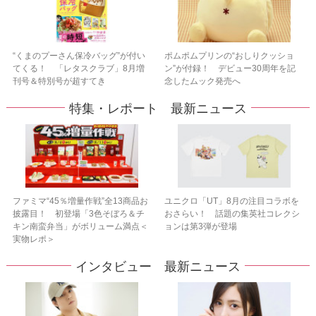
“くまのプーさん保冷バッグ”が付い
ポムポムプリンの“おしりクッショ
てくる！ 「レタスクラブ」8月増
ン”が付録！ デビュー30周年を記
刊号＆特別号が超すてき
念したムック発売へ
特集・レポート 最新ニュース
ファミマ“45％増量作戦”全13商品お
ユニクロ「UT」8月の注目コラボを
披露目！ 初登場「3色そぼろ＆チ
おさらい！ 話題の集英社コレクシ
キン南蛮弁当」がボリューム満点＜
ョンは第3弾が登場
実物レポ＞
インタビュー 最新ニュース