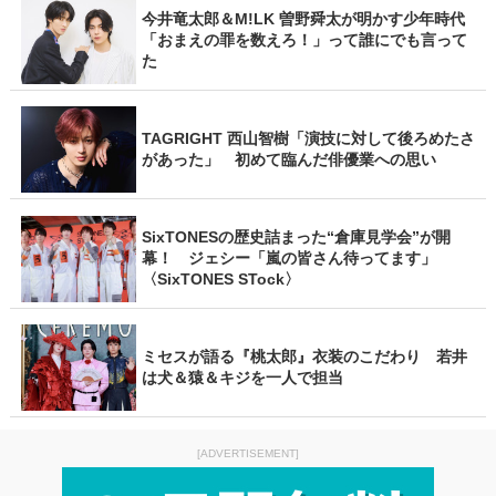
今井竜太郎＆M!LK 曽野舜太が明かす少年時代
「おまえの罪を数えろ！」って誰にでも言って
た
TAGRIGHT 西山智樹「演技に対して後ろめたさ
があった」 初めて臨んだ俳優業への思い
SixTONESの歴史詰まった“倉庫見学会”が開
幕！ ジェシー「嵐の皆さん待ってます」
〈SixTONES STock〉
ミセスが語る『桃太郎』衣装のこだわり 若井
は犬＆猿＆キジを一人で担当
[ADVERTISEMENT]