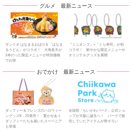
グルメ 最新ニュース
サンリオ はなまるおばけ＆「はなま
『ミニオンズ』×「くら寿司」が初
るうどん」がコラボ！ 大海老天が
コラボ！ 鮮やかな限定メニューや
3本のった限定メニューが特別価格
オリジナルグッズを展開
でお得
おでかけ 最新ニュース
ダッフィー＆フレンズのハロウィー
全国初「ちいかわパーク」公式ショ
ングッズ8．25発売！ 驚かせあう
ップが大阪に誕生へ！ パークで販
ダッフィーたちを描いたスーベニア
売していたアイテムが勢ぞろい
も登場