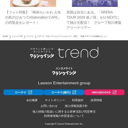
【フォト特集】「映画ちいかわ 人魚
原因は自分にある。「ARENA
の島のひみつ Collaboration CAFE」
TOUR 2026 仮ノ現」をU-NEXTに
の内覧会をレポート！
て独占生配信！ グループ初の東阪
アリーナツアー
HOME
トレンドTOP
アイテム
ピザーラ「すみっコぐらしスペシャルパック」発売！ “忍者”デザインのお茶碗がセットに
Lawson Entertainment group
ローチケ
ローチケ[旅行]
HMV&BOOKS
会社概要
サイトポリシー
利用規約
採用情報
お問い合わせ
個人情報保護方針
個人情報の取扱いに関する公表事項及び同意事項
利用者情報の外部送信について
Copyright © Lawson Entertainment, Inc.