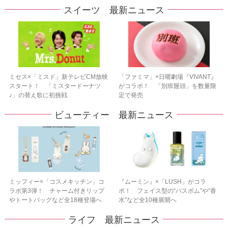
スイーツ 最新ニュース
ミセス×「ミスド」新テレビCM放映
「ファミマ」×日曜劇場『VIVANT』
スタート！ 「ミスタードーナツ
がコラボ！ 「別班饅頭」を数量限
♪」の替え歌に初挑戦
定で発売
ビューティー 最新ニュース
ミッフィー×「コスメキッチン」コ
『ムーミン』×「LUSH」がコラ
ラボ第3弾！ チャーム付きリップ
ボ！ フェイス型の“バスボム”や“香
やトートバッグなど全18種登場へ
水”など全10種展開へ
ライフ 最新ニュース