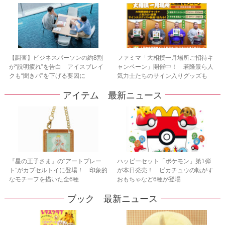
【調査】ビジネスパーソンの約8割
ファミマ「大相撲一月場所ご招待キ
が“説明疲れ”を告白 アイスブレイ
ャンペーン」開催中！ 若隆景ら人
クも“聞きパ”を下げる要因に
気力士たちのサイン入りグッズも
アイテム 最新ニュース
『星の王子さま』の“アートプレー
ハッピーセット「ポケモン」第1弾
ト”がカプセルトイに登場！ 印象的
が本日発売！ ピカチュウの転がす
なモチーフを描いた全6種
おもちゃなど6種が登場
ブック 最新ニュース