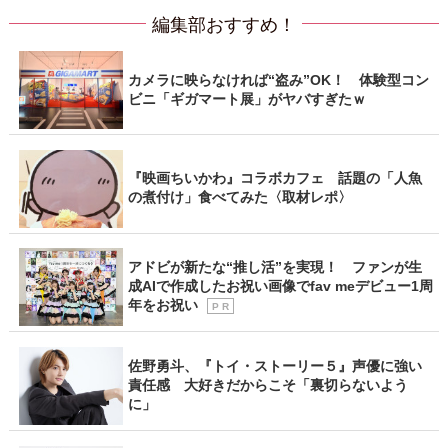
編集部おすすめ！
カメラに映らなければ“盗み”OK！ 体験型コン
ビニ「ギガマート展」がヤバすぎたｗ
『映画ちいかわ』コラボカフェ 話題の「人魚
の煮付け」食べてみた〈取材レポ〉
アドビが新たな“推し活”を実現！ ファンが生
成AIで作成したお祝い画像でfav meデビュー1周
年をお祝い
P R
佐野勇斗、『トイ・ストーリー５』声優に強い
責任感 大好きだからこそ「裏切らないよう
に」