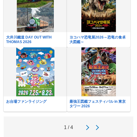
大井川鐵道 DAY OUT WITH
ヨコハマ恐竜展2026～恐竜の食卓
THOMAS 2026
大図鑑～
お台場ファンライジング
最強王図鑑フェスティバル in 東京
タワー 2026
1 / 4