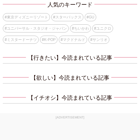
人気のキーワード
#
東京ディズニーリゾート
#
スターバックス
#
GU
#
ユニバーサル・スタジオ・ジャパン
#
ちいかわ
#
ユニクロ
#
ミスタードーナツ
#
K-POP
#
マクドナルド
#
サンリオ
【行きたい】今読まれている記事
【欲しい】今読まれている記事
【イチオシ】今読まれている記事
[ADVERTISEMENT]