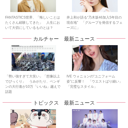
FANTASTICS世界、「悔しいことは
井上和が語る“乃木坂46加入5年目の
たくさん経験してきた」 人生にお
現在地” 「グループを発信するフェ
いて大切にしているものとは？
ーズに」
カルチャー 最新ニュース
「勢い強すぎて大笑い」「想像以上
IVE ウォニョンの“ユニフォーム
でびっくり」 うみがたり、ペンギ
姿”に反響！ 「ウエストばり細い」
ンの大行進が10万「いいね」越えで
「完璧なスタイル」
話題
トピックス 最新ニュース