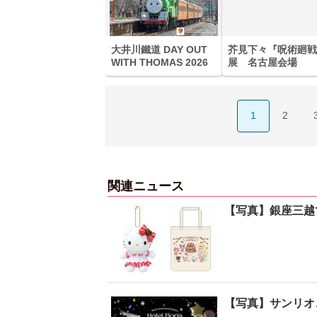
大井川鐵道 DAY OUT
芥見下々『呪術廻戦
WITH THOMAS 2026
展 名古屋会場
1
2
関連ニュース
【写真】銀座三越
【写真】サンリオ