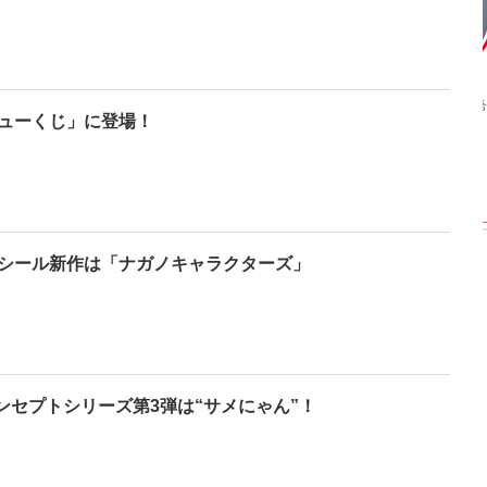
【インタビューフォ
ピンクの衣装がステ
【大胆カット満載】
】櫻坂46・田村保
キ！ 「ME:I」MIU＆
乃木坂46・与田祐希
ューくじ」に登場！
、山崎天＜TGC
KEIKO撮り下ろしイ
3rd写真集『ヨー
023 A／W＞
ンタビューフォト
ダ』公開カット
シール新作は「ナガノキャラクターズ」
』コンセプトシリーズ第3弾は“サメにゃん”！