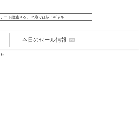
チート級過ぎる」16歳で妊娠・ギャル…
167cm現役アイド
本日のセール情報
PR
5種