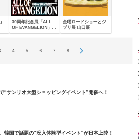
』
30周年記念展「ALL
金曜ロードショーとジ
OF EVANGELION」
ブリ展 山口展
（盛岡）
3
4
5
6
7
8
で“サンリオ大型ショッピングイベント”開催へ！
、韓国で話題の“没入体験型イベント”が日本上陸！