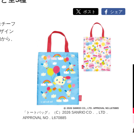
ポスト
シェア
モチーフ
ザイン
旬から、
「トートバッグ」 （C）2026 SANRIO CO．，LTD．
APPROVAL NO．L670885