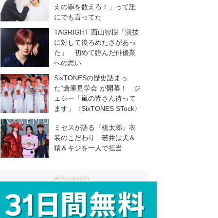
えの罪を数えろ！」って誰
にでも言ってた
TAGRIGHT 西山智樹「演技
に対して後ろめたさがあっ
た」 初めて臨んだ俳優業
への思い
SixTONESの歴史詰まっ
た“倉庫見学会”が開幕！ ジ
ェシー「嵐の皆さん待って
ます」〈SixTONES STock〉
ミセスが語る『桃太郎』衣
装のこだわり 若井は犬＆
猿＆キジを一人で担当
[ADVERTISEMENT]