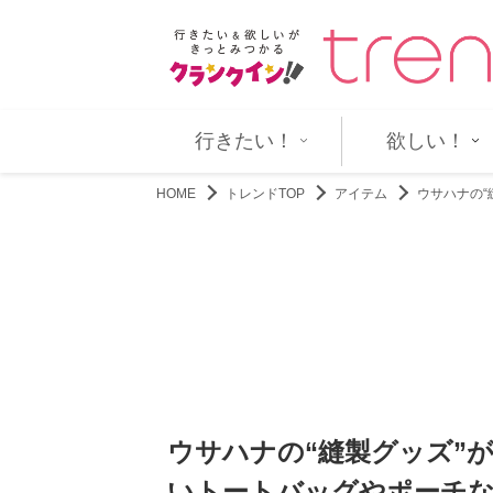
下今日子の素性が明らかに 第…
『VIVANT』第13話先行場面カ
行きたい！
欲しい！
HOME
トレンドTOP
アイテム
ウサハナの
ウサハナの“縫製グッズ”
いトートバッグやポーチな