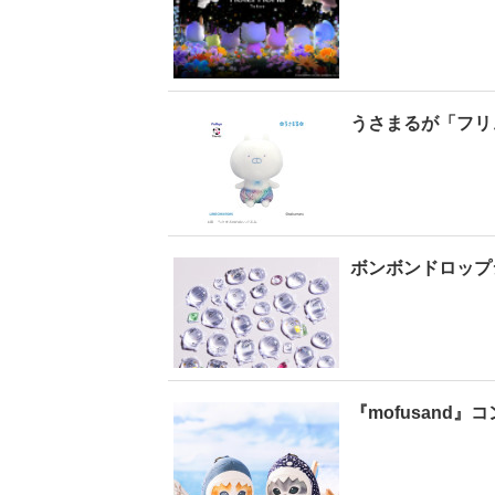
【6度目重版！】乃
木坂46・山下美月
ト
うさまるが「フリ
「1st写真集」公開カ
乃
ットまとめ
2
ボンボンドロップ
『mofusand