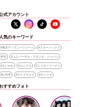
公式アカウント
人気のキーワード
#
東京ディズニーリゾート
#
スターバックス
#
GU
#
ユニバーサル・スタジオ・ジャパン
#
ちいかわ
#
ユニクロ
#
ミスタードーナツ
#
K-POP
#
マクドナルド
#
サンリオ
おすすめフォト