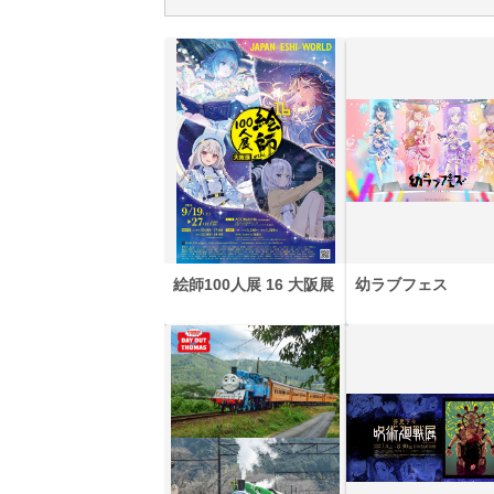
絵師100人展 16 大阪展
幼ラブフェス