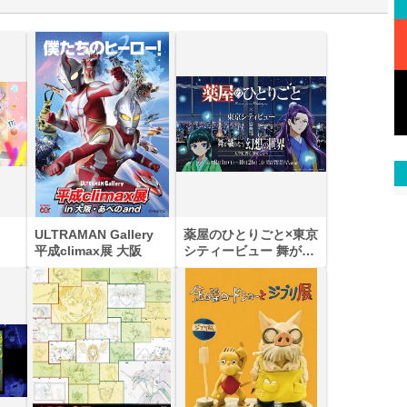
ULTRAMAN Gallery
薬屋のひとりごと×東京
平成climax展 大阪
シティービュー 舞が織
りなす幻想の世界 ―
天空に響く、舞のしら
べ―