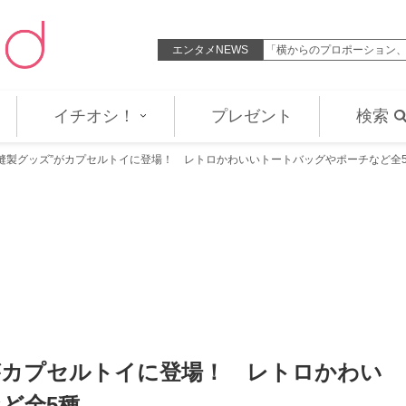
ット解禁 今夜すべての予想を覆すラ…
エンタメNEWS
「横からのプロポーション、
イチオシ！
プレゼント
検索
“縫製グッズ”がカプセルトイに登場！ レトロかわいいトートバッグやポーチなど全
がカプセルトイに登場！ レトロかわい
ど全5種