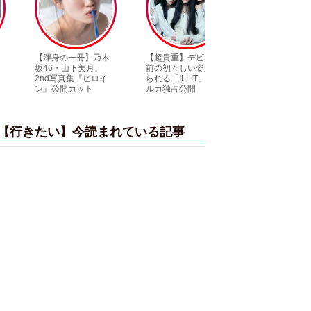
【渾身の一冊】乃木
【超貴重】デビュー
【6度目重版！】乃
坂46・山下美月、
前の初々しい姿が見
木坂46・山下美月
2nd写真集『ヒロイ
られる「ILLIT」のセ
「1st写真集」公開
ン』公開カット
ルカ独占公開
ットまとめ
【行きたい】今読まれている記事