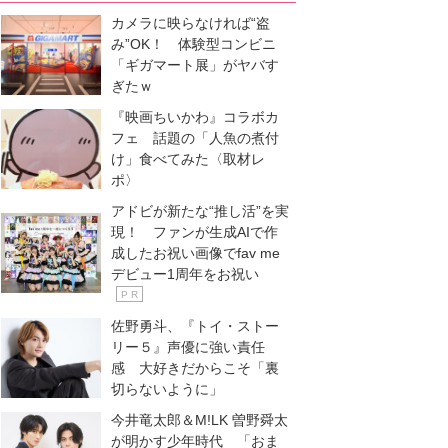
カメラに映らなければ“盗
み”OK！ 体験型コンビニ
「ギガマート展」がヤバす
ぎたｗ
『映画ちいかわ』コラボカ
フェ 話題の「人魚の煮付
け」食べてみた〈取材レ
ポ〉
アドビが新たな“推し活”を実
現！ ファンが生成AIで作
成したお祝い画像でfav me
デビュー1周年をお祝い
P R
佐野勇斗、『トイ・ストー
リー５』声優に強い責任
感 大好きだからこそ「裏
切らないように」
今井竜太郎＆M!LK 曽野舜太
が明かす少年時代 「おま