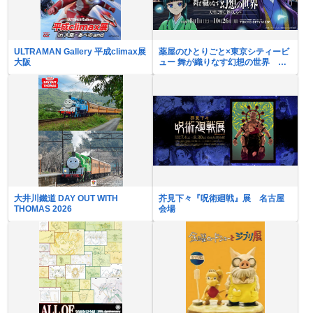
ULTRAMAN Gallery 平成climax展
薬屋のひとりごと×東京シティービ
大阪
ュー 舞が織りなす幻想の世界 ―
天空に響く、舞のしらべ―
大井川鐵道 DAY OUT WITH
芥見下々『呪術廻戦』展 名古屋
THOMAS 2026
会場