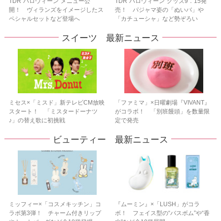
TDR“ハロウィーン”メニュー公
TDR“ハロウィーン”グッズ9．15発
開！ ヴィランズをイメージしたス
売！ パジャマ姿の「ぬいバ」や
ペシャルセットなど登場へ
「カチューシャ」など勢ぞろい
スイーツ 最新ニュース
ミセス×「ミスド」新テレビCM放映
「ファミマ」×日曜劇場『VIVANT』
スタート！ 「ミスタードーナツ
がコラボ！ 「別班饅頭」を数量限
♪」の替え歌に初挑戦
定で発売
ビューティー 最新ニュース
ミッフィー×「コスメキッチン」コ
『ムーミン』×「LUSH」がコラ
ラボ第3弾！ チャーム付きリップ
ボ！ フェイス型の“バスボム”や“香