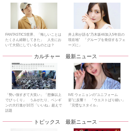
FANTASTICS世界、「悔しいことは
井上和が語る“乃木坂46加入5年目の
たくさん経験してきた」 人生にお
現在地” 「グループを発信するフェ
いて大切にしているものとは？
ーズに」
カルチャー 最新ニュース
「勢い強すぎて大笑い」「想像以上
IVE ウォニョンの“ユニフォーム
でびっくり」 うみがたり、ペンギ
姿”に反響！ 「ウエストばり細い」
ンの大行進が10万「いいね」超えで
「完璧なスタイル」
話題
トピックス 最新ニュース