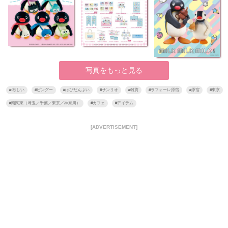
写真をもっと見る
#
欲しい
#
ピングー
#
はぴだんぶい
#
サンリオ
#
雑貨
#
ラフォーレ原宿
#
原宿
#
東京
#
南関東（埼玉／千葉／東京／神奈川）
#
カフェ
#
アイテム
[ADVERTISEMENT]