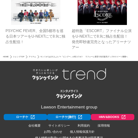
PSYCHIC FEVER、全国5都市を巡
超特急「ESCORT」ファイナル公演
る日本ツアーをU‐NEXTにて8.9に独
をU-NEXTにて8.9に独占生配信！
占生配信！
発売即秒速完売となったアリーナツ
アー
HOME
トレンドTOP
アイテム
サンリオ“はぴだんぶい”×『ピングー』が初コラボ！ ラフォーレ原宿で先行販売グッズやスイーツ展開へ
Lawson Entertainment group
ローチケ
ローチケ[旅行]
HMV&BOOKS
会社概要
サイトポリシー
利用規約
採用情報
お問い合わせ
個人情報保護方針
個人情報の取扱いに関する公表事項及び同意事項