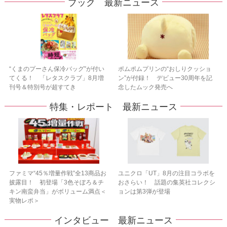
ブック 最新ニュース
“くまのプーさん保冷バッグ”が付い
ポムポムプリンの“おしりクッショ
てくる！ 「レタスクラブ」8月増
ン”が付録！ デビュー30周年を記
刊号＆特別号が超すてき
念したムック発売へ
特集・レポート 最新ニュース
ファミマ“45％増量作戦”全13商品お
ユニクロ「UT」8月の注目コラボを
披露目！ 初登場「3色そぼろ＆チ
おさらい！ 話題の集英社コレクシ
キン南蛮弁当」がボリューム満点＜
ョンは第3弾が登場
実物レポ＞
インタビュー 最新ニュース