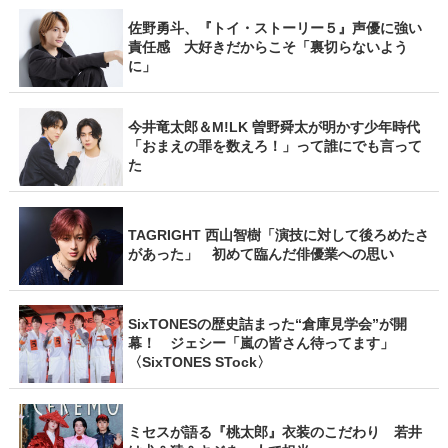
佐野勇斗、『トイ・ストーリー５』声優に強い
責任感 大好きだからこそ「裏切らないよう
に」
今井竜太郎＆M!LK 曽野舜太が明かす少年時代
「おまえの罪を数えろ！」って誰にでも言って
た
TAGRIGHT 西山智樹「演技に対して後ろめたさ
があった」 初めて臨んだ俳優業への思い
SixTONESの歴史詰まった“倉庫見学会”が開
幕！ ジェシー「嵐の皆さん待ってます」
〈SixTONES STock〉
ミセスが語る『桃太郎』衣装のこだわり 若井