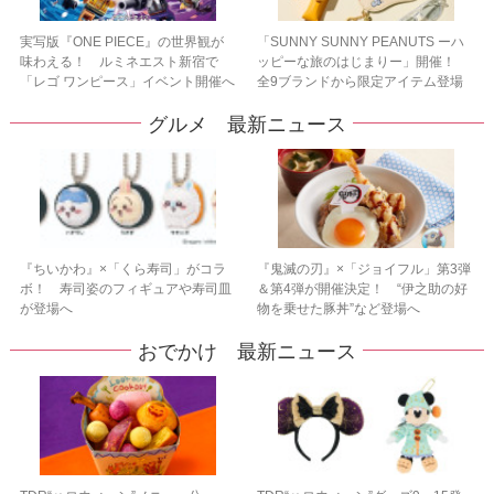
実写版『ONE PIECE』の世界観が
「SUNNY SUNNY PEANUTS ーハ
味わえる！ ルミネエスト新宿で
ッピーな旅のはじまりー」開催！
「レゴ ワンピース」イベント開催へ
全9ブランドから限定アイテム登場
グルメ 最新ニュース
『ちいかわ』×「くら寿司」がコラ
『鬼滅の刃』×「ジョイフル」第3弾
ボ！ 寿司姿のフィギュアや寿司皿
＆第4弾が開催決定！ “伊之助の好
が登場へ
物を乗せた豚丼”など登場へ
おでかけ 最新ニュース