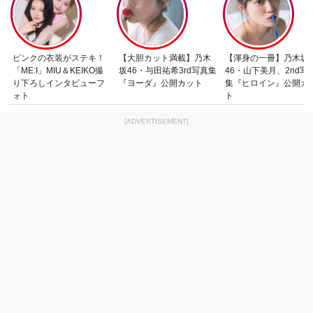
ピンクの衣装がステキ！
【大胆カット満載】乃木
【渾身の一冊】乃木坂
「ME:I」MIU＆KEIKO撮
坂46・与田祐希3rd写真集
46・山下美月、2nd写
り下ろしインタビューフ
『ヨーダ』公開カット
集『ヒロイン』公開カ
ォト
ト
[ADVERTISEMENT]