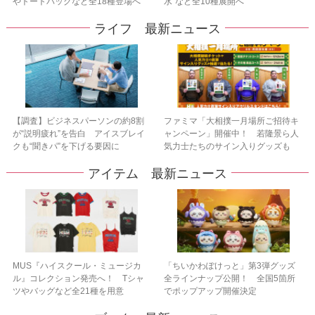
やトートバッグなど全18種登場へ
水”など全10種展開へ
ライフ 最新ニュース
【調査】ビジネスパーソンの約8割
ファミマ「大相撲一月場所ご招待キ
が“説明疲れ”を告白 アイスブレイ
ャンペーン」開催中！ 若隆景ら人
クも“聞きパ”を下げる要因に
気力士たちのサイン入りグッズも
アイテム 最新ニュース
MUS『ハイスクール・ミュージカ
「ちいかわぽけっと」第3弾グッズ
ル』コレクション発売へ！ Tシャ
全ラインナップ公開！ 全国5箇所
ツやバッグなど全21種を用意
でポップアップ開催決定