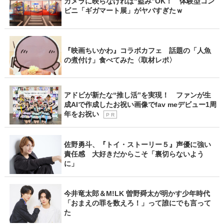
カメラに映らなければ“盗み”OK！ 体験型コン
ビニ「ギガマート展」がヤバすぎたｗ
『映画ちいかわ』コラボカフェ 話題の「人魚
の煮付け」食べてみた〈取材レポ〉
アドビが新たな“推し活”を実現！ ファンが生
成AIで作成したお祝い画像でfav meデビュー1周
年をお祝い
P R
佐野勇斗、『トイ・ストーリー５』声優に強い
責任感 大好きだからこそ「裏切らないよう
に」
今井竜太郎＆M!LK 曽野舜太が明かす少年時代
「おまえの罪を数えろ！」って誰にでも言って
た