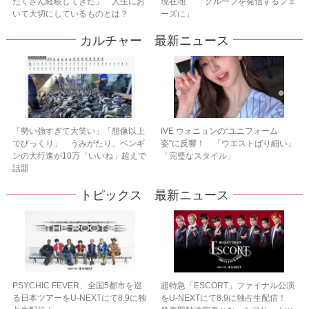
たくさん経験してきた」 人生にお
現在地” 「グループを発信するフェ
いて大切にしているものとは？
ーズに」
カルチャー 最新ニュース
「勢い強すぎて大笑い」「想像以上
IVE ウォニョンの“ユニフォーム
でびっくり」 うみがたり、ペンギ
姿”に反響！ 「ウエストばり細い」
ンの大行進が10万「いいね」超えで
「完璧なスタイル」
話題
トピックス 最新ニュース
PSYCHIC FEVER、全国5都市を巡
超特急「ESCORT」ファイナル公演
る日本ツアーをU‐NEXTにて8.9に独
をU-NEXTにて8.9に独占生配信！