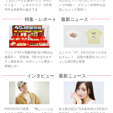
“くまのプーさん保冷バッグ”が付い
ポムポムプリンの“おしりクッショ
てくる！ 「レタスクラブ」8月増
ン”が付録！ デビュー30周年を記
刊号＆特別号が超すてき
念したムック発売へ
特集・レポート 最新ニュース
ファミマ“45％増量作戦”全13商品お
ユニクロ「UT」8月の注目コラボを
披露目！ 初登場「3色そぼろ＆チ
おさらい！ 話題の集英社コレクシ
キン南蛮弁当」がボリューム満点＜
ョンは第3弾が登場
実物レポ＞
インタビュー 最新ニュース
FANTASTICS世界、「悔しいことは
井上和が語る“乃木坂46加入5年目の