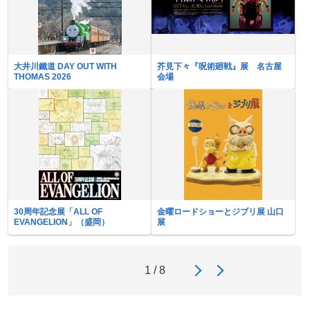
大井川鐵道 DAY OUT WITH
芥見下々『呪術廻戦』展 名古屋
THOMAS 2026
会場
30周年記念展「ALL OF
金曜ロードショーとジブリ展 山口
EVANGELION」（盛岡）
展
1 / 8