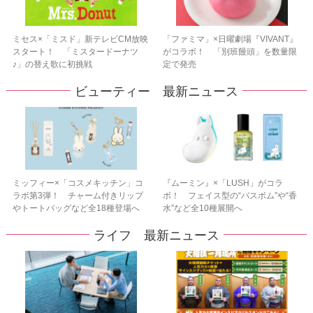
ミセス×「ミスド」新テレビCM放映
「ファミマ」×日曜劇場『VIVANT』
スタート！ 「ミスタードーナツ
がコラボ！ 「別班饅頭」を数量限
♪」の替え歌に初挑戦
定で発売
ビューティー 最新ニュース
ミッフィー×「コスメキッチン」コ
『ムーミン』×「LUSH」がコラ
ラボ第3弾！ チャーム付きリップ
ボ！ フェイス型の“バスボム”や“香
やトートバッグなど全18種登場へ
水”など全10種展開へ
ライフ 最新ニュース