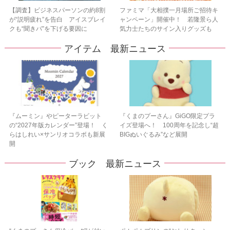
【調査】ビジネスパーソンの約8割
ファミマ「大相撲一月場所ご招待キ
が“説明疲れ”を告白 アイスブレイ
ャンペーン」開催中！ 若隆景ら人
クも“聞きパ”を下げる要因に
気力士たちのサイン入りグッズも
アイテム 最新ニュース
『ムーミン』やピーターラビット
『くまのプーさん』GiGO限定プラ
の“2027年版カレンダー”登場！ く
イズ登場へ！ 100周年を記念し“超
らはしれい×サンリオコラボも新展
BIGぬいぐるみ”など展開
開
ブック 最新ニュース