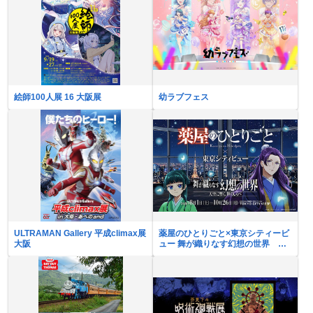
絵師100人展 16 大阪展
幼ラブフェス
ULTRAMAN Gallery 平成climax展
薬屋のひとりごと×東京シティービ
大阪
ュー 舞が織りなす幻想の世界 ―
天空に響く、舞のしらべ―