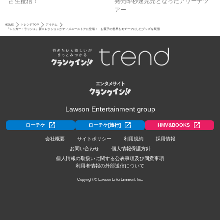
占生配信！
発売即秒速完売となったアリーナツ
アー
HOME
トレンドTOP
アイテム
『シュガー・ラッシュ』新コレクションがディズニーストアに登場！ お菓子の世界をモチーフにしたグッズを展開
Lawson Entertainment group
ローチケ
ローチケ[旅行]
HMV&BOOKS
会社概要
サイトポリシー
利用規約
採用情報
お問い合わせ
個人情報保護方針
個人情報の取扱いに関する公表事項及び同意事項
利用者情報の外部送信について
Copyright © Lawson Entertainment, Inc.