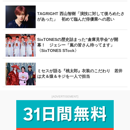
TAGRIGHT 西山智樹「演技に対して後ろめたさ
があった」 初めて臨んだ俳優業への思い
SixTONESの歴史詰まった“倉庫見学会”が開
幕！ ジェシー「嵐の皆さん待ってます」
〈SixTONES STock〉
ミセスが語る『桃太郎』衣装のこだわり 若井
は犬＆猿＆キジを一人で担当
[ADVERTISEMENT]