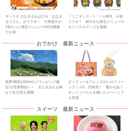
サンリオ はなまるおばけ＆「はなま
『ミニオンズ』×「くら寿司」が初
るうどん」がコラボ！ 大海老天が
コラボ！ 鮮やかな限定メニューや
3本のった限定メニューが特別価格
オリジナルグッズを展開
でお得
おでかけ 最新ニュース
長野“標高1000mのグランピング施
ダッフィー＆フレンズのハロウィー
設”が営業開始へ！ 犬と泊まれる棟
ングッズ8．25発売！ 驚かせあう
など全15室を展開
ダッフィーたちを描いたスーベニア
も登場
スイーツ 最新ニュース