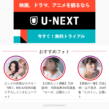
おすすめフォト
ピンクの衣装がステキ！
【大胆カット満載】乃木
【渾身の一冊】乃木坂
「ME:I」MIU＆KEIKO撮
坂46・与田祐希3rd写真集
46・山下美月、2nd写
り下ろしインタビューフ
『ヨーダ』公開カット
集『ヒロイン』公開カ
ォト
ト
[ADVERTISEMENT]