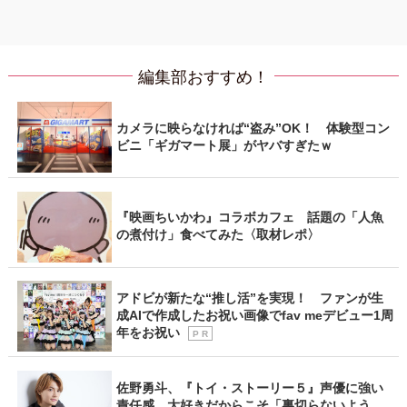
編集部おすすめ！
カメラに映らなければ“盗み”OK！ 体験型コン
ビニ「ギガマート展」がヤバすぎたｗ
『映画ちいかわ』コラボカフェ 話題の「人魚
の煮付け」食べてみた〈取材レポ〉
アドビが新たな“推し活”を実現！ ファンが生
成AIで作成したお祝い画像でfav meデビュー1周
年をお祝い
P R
佐野勇斗、『トイ・ストーリー５』声優に強い
責任感 大好きだからこそ「裏切らないよう