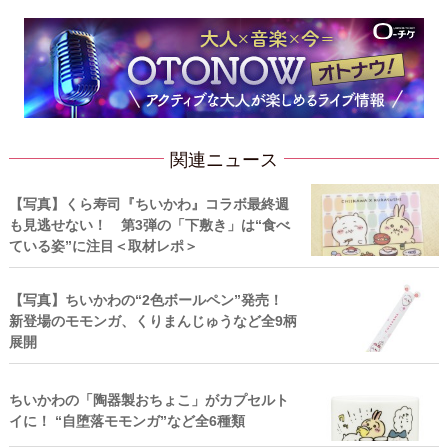
関連ニュース
【写真】くら寿司『ちいかわ』コラボ最終週
も見逃せない！ 第3弾の「下敷き」は“食べ
ている姿”に注目＜取材レポ＞
【写真】ちいかわの“2色ボールペン”発売！
新登場のモモンガ、くりまんじゅうなど全9柄
展開
ちいかわの「陶器製おちょこ」がカプセルト
イに！ “自堕落モモンガ”など全6種類