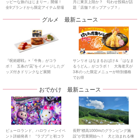
ッピーな旅のはじまりー」開催！
月に東京上陸か？ 匂わせ投稿が話
全9ブランドから限定アイテム登場
題「店舗？ポップアップ？」
グルメ 最新ニュース
『呪術廻戦』×「牛角」がコラ
サンリオ はなまるおばけ＆「はなま
ボ！ 五条の“茈”をイメージしたグ
るうどん」がコラボ！ 大海老天が
ッズ付きドリンクなど展開
3本のった限定メニューが特別価格
でお得
おでかけ 最新ニュース
ピューロランド、ハロウィーンイベ
長野“標高1000mのグランピング施
ント詳細発表！ “ラブブ”と初コラ
設”が営業開始へ！ 犬と泊まれる棟