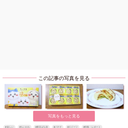
この記事の写真を見る
写真をもっと見る
#
欲しい
#
ちいかわ
#
東京ばな奈
#
バナナ
#
スイーツ
#
特集・レポート