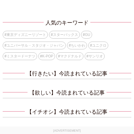
人気のキーワード
#
東京ディズニーリゾート
#
スターバックス
#
GU
#
ユニバーサル・スタジオ・ジャパン
#
ちいかわ
#
ユニクロ
#
ミスタードーナツ
#
K-POP
#
マクドナルド
#
サンリオ
【行きたい】今読まれている記事
【欲しい】今読まれている記事
【イチオシ】今読まれている記事
[ADVERTISEMENT]