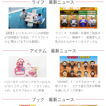
ライフ 最新ニュース
【調査】ビジネスパーソンの約8割
ファミマ「大相撲一月場所ご招待キ
が“説明疲れ”を告白 アイスブレイ
ャンペーン」開催中！ 若隆景ら人
クも“聞きパ”を下げる要因に
気力士たちのサイン入りグッズも
アイテム 最新ニュース
ハローキティの“ロングセラーおもち
『VIVANT』×「コアラのマーチ」が
ゃ”がミニチュア化！ 「サイフおし
初コラボ！ コアラ姿の乃木や野崎
ゃれ」などカプセルトイに登場
を描いたグッズ登場へ
ブック 最新ニュース