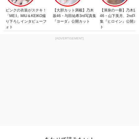
ピンクの衣装がステキ！
【大胆カット満載】乃木
【渾身の一冊】乃木坂
「ME:I」MIU＆KEIKO撮
坂46・与田祐希3rd写真集
46・山下美月、2nd写
り下ろしインタビューフ
『ヨーダ』公開カット
集『ヒロイン』公開カ
ォト
ト
[ADVERTISEMENT]