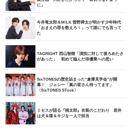
に」
今井竜太郎＆M!LK 曽野舜太が明かす少年時代
「おまえの罪を数えろ！」って誰にでも言って
た
TAGRIGHT 西山智樹「演技に対して後ろめたさ
があった」 初めて臨んだ俳優業への思い
SixTONESの歴史詰まった“倉庫見学会”が開
幕！ ジェシー「嵐の皆さん待ってます」
〈SixTONES STock〉
ミセスが語る『桃太郎』衣装のこだわり 若井
は犬＆猿＆キジを一人で担当