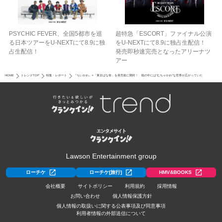
PSYCHIC FEVER、全国5都市を巡
超特急「ESCORT」ファイナル公演
る日本ツアーをU‐NEXTにて8.9に独
をU-NEXTにて8.9に独占生配信！
占生配信！
発売即秒速完売となったアリーナツ
アー
HOME
トレンドTOP
特集・レポート
『ちいかわ』×「東京ばな奈」を発売前に開封！ 箱の中には“むちゃかわ”な世界が広がっていた
Lawson Entertainment group
ローチケ
ローチケ[旅行]
HMV&BOOKS
会社概要
サイトポリシー
利用規約
採用情報
お問い合わせ
個人情報保護方針
個人情報の取扱いに関する公表事項及び同意事項
利用者情報の外部送信について