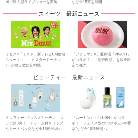
ボで没入型ライブショーを実施
など全15室を展開
スイーツ 最新ニュース
ミセス×「ミスド」新テレビCM放映
「ファミマ」×日曜劇場『VIVANT』
スタート！ 「ミスタードーナツ
がコラボ！ 「別班饅頭」を数量限
♪」の替え歌に初挑戦
定で発売
ビューティー 最新ニュース
ミッフィー×「コスメキッチン」コ
『ムーミン』×「LUSH」がコラ
ラボ第3弾！ チャーム付きリップ
ボ！ フェイス型の“バスボム”や“香
やトートバッグなど全18種登場へ
水”など全10種展開へ