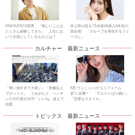
FANTASTICS世界、「悔しいことは
井上和が語る“乃木坂46加入5年目の
たくさん経験してきた」 人生にお
現在地” 「グループを発信するフェ
いて大切にしているものとは？
ーズに」
カルチャー 最新ニュース
「勢い強すぎて大笑い」「想像以上
IVE ウォニョンの“ユニフォーム
でびっくり」 うみがたり、ペンギ
姿”に反響！ 「ウエストばり細い」
ンの大行進が10万「いいね」超えで
「完璧なスタイル」
話題
トピックス 最新ニュース