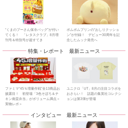
“くまのプーさん保冷バッグ”が付い
ポムポムプリンの“おしりクッショ
てくる！ 「レタスクラブ」8月増
ン”が付録！ デビュー30周年を記
刊号＆特別号が超すてき
念したムック発売へ
特集・レポート 最新ニュース
ファミマ“45％増量作戦”全13商品お
ユニクロ「UT」8月の注目コラボを
披露目！ 初登場「3色そぼろ＆チ
おさらい！ 話題の集英社コレクシ
キン南蛮弁当」がボリューム満点＜
ョンは第3弾が登場
実物レポ＞
インタビュー 最新ニュース