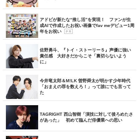
アドビが新たな“推し活”を実現！ ファンが生
成AIで作成したお祝い画像でfav meデビュー1周
年をお祝い
P R
佐野勇斗、『トイ・ストーリー５』声優に強い
責任感 大好きだからこそ「裏切らないよう
に」
今井竜太郎＆M!LK 曽野舜太が明かす少年時代
「おまえの罪を数えろ！」って誰にでも言って
た
TAGRIGHT 西山智樹「演技に対して後ろめたさ
があった」 初めて臨んだ俳優業への思い