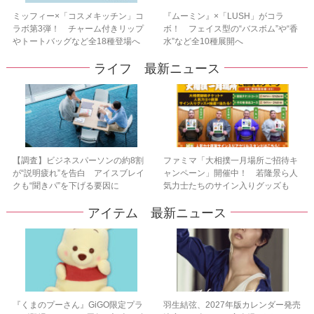
ミッフィー×「コスメキッチン」コ
『ムーミン』×「LUSH」がコラ
ラボ第3弾！ チャーム付きリップ
ボ！ フェイス型の“バスボム”や“香
やトートバッグなど全18種登場へ
水”など全10種展開へ
ライフ 最新ニュース
【調査】ビジネスパーソンの約8割
ファミマ「大相撲一月場所ご招待キ
が“説明疲れ”を告白 アイスブレイ
ャンペーン」開催中！ 若隆景ら人
クも“聞きパ”を下げる要因に
気力士たちのサイン入りグッズも
アイテム 最新ニュース
『くまのプーさん』GiGO限定プラ
羽生結弦、2027年版カレンダー発売