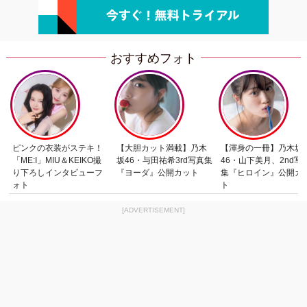
おすすめフォト
ピンクの衣装がステキ！
【大胆カット満載】乃木
【渾身の一冊】乃木坂
「ME:I」MIU＆KEIKO撮
坂46・与田祐希3rd写真集
46・山下美月、2nd写
り下ろしインタビューフ
『ヨーダ』公開カット
集『ヒロイン』公開カ
ォト
ト
[ADVERTISEMENT]