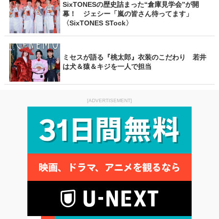
SixTONESの歴史詰まった“倉庫見学会”が開
幕！ ジェシー「嵐の皆さん待ってます」
〈SixTONES STock〉
ミセスが語る『桃太郎』衣装のこだわり 若井
は犬＆猿＆キジを一人で担当
[ADVERTISEMENT]