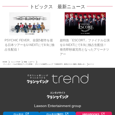
トピックス 最新ニュース
PSYCHIC FEVER、全国5都市を巡
超特急「ESCORT」ファイナル公演
る日本ツアーをU‐NEXTにて8.9に独
をU-NEXTにて8.9に独占生配信！
占生配信！
発売即秒速完売となったアリーナツ
アー
HOME
トレンドTOP
特集・レポート
ティンカー・ベルの“高見えグッズ”が登場！ ダイソーの300円ショップ「THREEPPY」新作がコスパ最高＜取材レポ＞
1ページ
Lawson Entertainment group
ローチケ
ローチケ[旅行]
HMV&BOOKS