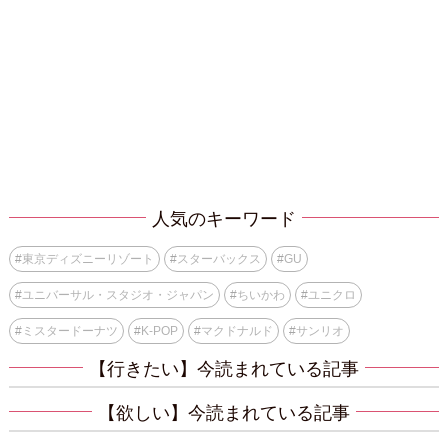
人気のキーワード
#
東京ディズニーリゾート
#
スターバックス
#
GU
#
ユニバーサル・スタジオ・ジャパン
#
ちいかわ
#
ユニクロ
#
ミスタードーナツ
#
K-POP
#
マクドナルド
#
サンリオ
【行きたい】今読まれている記事
【欲しい】今読まれている記事