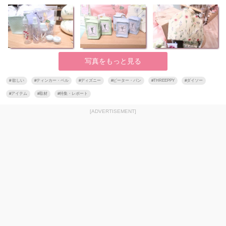
写真をもっと見る
#
欲しい
#
ティンカー・ベル
#
ディズニー
#
ピーター・パン
#
THREEPPY
#
ダイソー
#
アイテム
#
取材
#
特集・レポート
[ADVERTISEMENT]