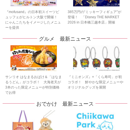
『mofusand』の日本初スイーツビ
385万円の“ミッキーフィギュア”が
ュッフェがヒルトン大阪で開催！
登場！ 「Disney THE MARKET
にゃんこたちをイメージしたメニュ
2026 in 日本橋三越本店」開催
ーを提供
グルメ 最新ニュース
サンリオ はなまるおばけ＆「はなま
『ミニオンズ』×「くら寿司」が初
るうどん」がコラボ！ 大海老天が
コラボ！ 鮮やかな限定メニューや
3本のった限定メニューが特別価格
オリジナルグッズを展開
でお得
おでかけ 最新ニュース