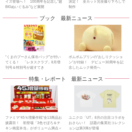
イズ登場へ！ 100周年を記念し“超
決定！ 全カット完全撮り下ろしで
BIGぬいぐるみ”など展開
制作
ブック 最新ニュース
“くまのプーさん保冷バッグ”が付い
ポムポムプリンの“おしりクッショ
てくる！ 「レタスクラブ」8月増
ン”が付録！ デビュー30周年を記
刊号＆特別号が超すてき
念したムック発売へ
特集・レポート 最新ニュース
ファミマ“45％増量作戦”全13商品お
ユニクロ「UT」8月の注目コラボを
披露目！ 初登場「3色そぼろ＆チ
おさらい！ 話題の集英社コレクシ
キン南蛮弁当」がボリューム満点＜
ョンは第3弾が登場