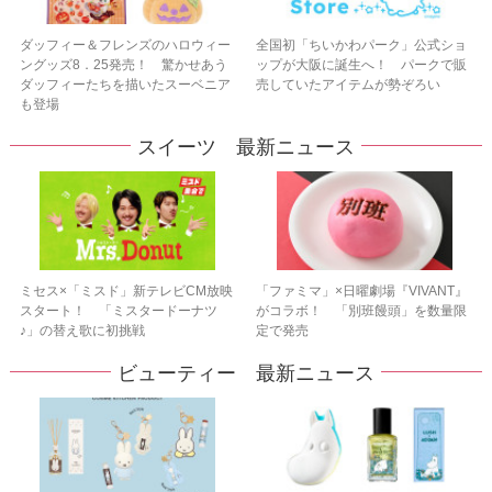
ダッフィー＆フレンズのハロウィー
全国初「ちいかわパーク」公式ショ
ングッズ8．25発売！ 驚かせあう
ップが大阪に誕生へ！ パークで販
ダッフィーたちを描いたスーベニア
売していたアイテムが勢ぞろい
も登場
スイーツ 最新ニュース
ミセス×「ミスド」新テレビCM放映
「ファミマ」×日曜劇場『VIVANT』
スタート！ 「ミスタードーナツ
がコラボ！ 「別班饅頭」を数量限
♪」の替え歌に初挑戦
定で発売
ビューティー 最新ニュース