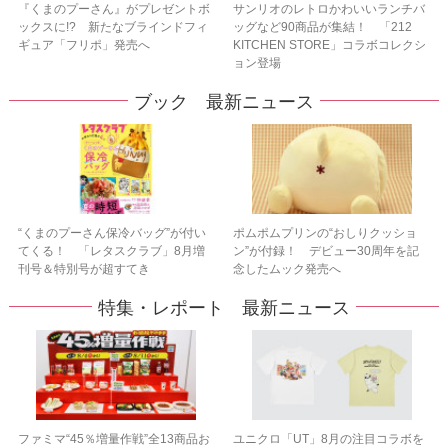
『くまのプーさん』がプレゼントボ
サンリオのレトロかわいいランチバ
ックスに!? 新たなブラインドフィ
ッグなど90商品が集結！ 「212
ギュア「フリポ」発売へ
KITCHEN STORE」コラボコレクシ
ョン登場
ブック 最新ニュース
“くまのプーさん保冷バッグ”が付い
ポムポムプリンの“おしりクッショ
てくる！ 「レタスクラブ」8月増
ン”が付録！ デビュー30周年を記
刊号＆特別号が超すてき
念したムック発売へ
特集・レポート 最新ニュース
ファミマ“45％増量作戦”全13商品お
ユニクロ「UT」8月の注目コラボを