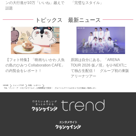
ンの大行進が10万「いいね」越えで
「完璧なスタイル」
話題
トピックス 最新ニュース
【フォト特集】「映画ちいかわ 人魚
原因は自分にある。「ARENA
の島のひみつ Collaboration CAFE」
TOUR 2026 仮ノ現」をU-NEXTに
の内覧会をレポート！
て独占生配信！ グループ初の東阪
アリーナツアー
HOME
トレンドTOP
特集・レポート
TDL「イッツ・ア・スモールワールド」が期間限定で変身！ グルートらマーベルのキャラが大集結＜取材レポ＞