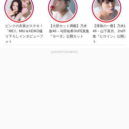
ピンクの衣装がステキ！
【大胆カット満載】乃木
【渾身の一冊】乃木坂
「ME:I」MIU＆KEIKO撮
坂46・与田祐希3rd写真集
46・山下美月、2nd写
り下ろしインタビューフ
『ヨーダ』公開カット
集『ヒロイン』公開カ
ォト
ト
[ADVERTISEMENT]