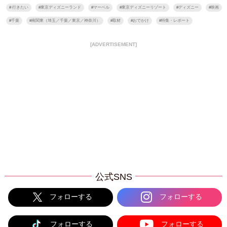
#
行きたい
#
東京ディズニーランド
#
マーベル
#
東京ディズニーリゾート
#
ディズニー
#
映画
#
千葉
#
南関東（埼玉／千葉／東京／神奈川）
#
取材
#
おでかけ
#
特集・レポート
[ADVERTISEMENT]
公式SNS
フォローする
フォローする
フォローする
フォローする