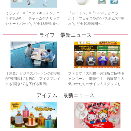
ミッフィー×「コスメキッチン」コ
『ムーミン』×「LUSH」がコラ
ラボ第3弾！ チャーム付きリップ
ボ！ フェイス型の“バスボム”や“香
やトートバッグなど全18種登場へ
水”など全10種展開へ
ライフ 最新ニュース
【調査】ビジネスパーソンの約8割
ファミマ「大相撲一月場所ご招待キ
が“説明疲れ”を告白 アイスブレイ
ャンペーン」開催中！ 若隆景ら人
クも“聞きパ”を下げる要因に
気力士たちのサイン入りグッズも
アイテム 最新ニュース