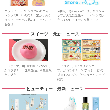
ダッフィー＆フレンズのハロウィー
全国初「ちいかわパーク」公式ショ
ングッズ8．25発売！ 驚かせあう
ップが大阪に誕生へ！ パークで販
ダッフィーたちを描いたスーベニア
売していたアイテムが勢ぞろい
も登場
スイーツ 最新ニュース
「ファミマ」×日曜劇場『VIVANT』
『ヒロアカ』×「マリオンクレー
がコラボ！ 「別班饅頭」を数量限
プ」がコラボ！ “パティシエ姿”の
定で発売
描き下ろしグッズやコラボクレープ
発売
ビューティー 最新ニュース