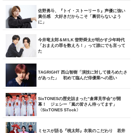
佐野勇斗、『トイ・ストーリー５』声優に強い
責任感 大好きだからこそ「裏切らないよう
に」
今井竜太郎＆M!LK 曽野舜太が明かす少年時代
「おまえの罪を数えろ！」って誰にでも言って
た
TAGRIGHT 西山智樹「演技に対して後ろめたさ
があった」 初めて臨んだ俳優業への思い
SixTONESの歴史詰まった“倉庫見学会”が開
幕！ ジェシー「嵐の皆さん待ってます」
〈SixTONES STock〉
ミセスが語る『桃太郎』衣装のこだわり 若井