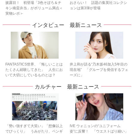
披露目！ 初登場「3色そぼろ＆チ
おさらい！ 話題の集英社コレクシ
キン南蛮弁当」がボリューム満点＜
ョンは第3弾が登場
実物レポ＞
インタビュー 最新ニュース
FANTASTICS世界、「悔しいことは
井上和が語る“乃木坂46加入5年目の
たくさん経験してきた」 人生にお
現在地” 「グループを発信するフェ
いて大切にしているものとは？
ーズに」
カルチャー 最新ニュース
「勢い強すぎて大笑い」「想像以上
IVE ウォニョンの“ユニフォーム
でびっくり」 うみがたり、ペンギ
姿”に反響！ 「ウエストばり細い」