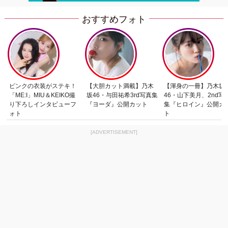
おすすめフォト
ピンクの衣装がステキ！
【大胆カット満載】乃木
【渾身の一冊】乃木坂
「ME:I」MIU＆KEIKO撮
坂46・与田祐希3rd写真集
46・山下美月、2nd写
り下ろしインタビューフ
『ヨーダ』公開カット
集『ヒロイン』公開カ
ォト
ト
[ADVERTISEMENT]