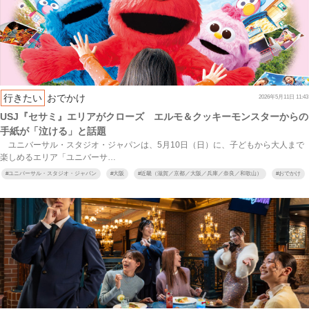
行きたい
おでかけ
2026年5月11日 11:43
USJ『セサミ』エリアがクローズ エルモ＆クッキーモンスターからの
手紙が「泣ける」と話題
ユニバーサル・スタジオ・ジャパンは、5月10日（日）に、子どもから大人まで
楽しめるエリア「ユニバーサ…
#
ユニバーサル・スタジオ・ジャパン
#
大阪
#
近畿（滋賀／京都／大阪／兵庫／奈良／和歌山）
#
おでかけ