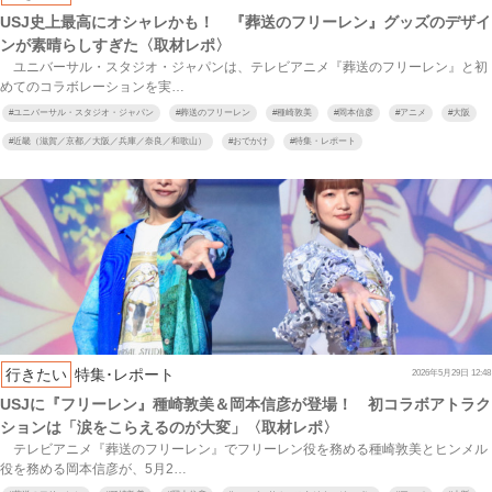
USJ史上最高にオシャレかも！ 『葬送のフリーレン』グッズのデザイ
ンが素晴らしすぎた〈取材レポ〉
ユニバーサル・スタジオ・ジャパンは、テレビアニメ『葬送のフリーレン』と初
めてのコラボレーションを実…
#
ユニバーサル・スタジオ・ジャパン
#
葬送のフリーレン
#
種崎敦美
#
岡本信彦
#
アニメ
#
大阪
#
近畿（滋賀／京都／大阪／兵庫／奈良／和歌山）
#
おでかけ
#
特集・レポート
行きたい
特集･レポート
2026年5月29日 12:48
USJに『フリーレン』種崎敦美＆岡本信彦が登場！ 初コラボアトラク
ションは「涙をこらえるのが大変」〈取材レポ〉
テレビアニメ『葬送のフリーレン』でフリーレン役を務める種崎敦美とヒンメル
役を務める岡本信彦が、5月2…