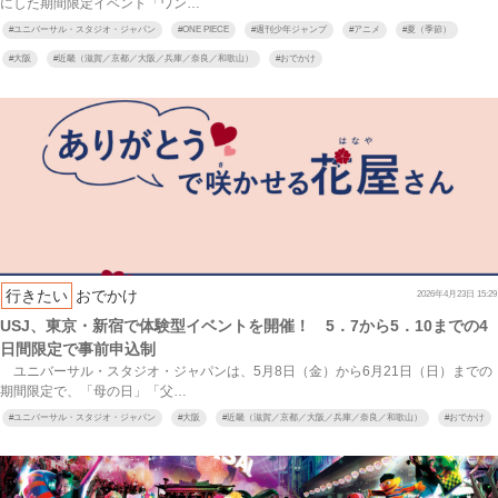
にした期間限定イベント「ワン…
#
ユニバーサル・スタジオ・ジャパン
#
ONE PIECE
#
週刊少年ジャンプ
#
アニメ
#
夏（季節）
#
大阪
#
近畿（滋賀／京都／大阪／兵庫／奈良／和歌山）
#
おでかけ
行きたい
おでかけ
2026年4月23日 15:29
USJ、東京・新宿で体験型イベントを開催！ 5．7から5．10までの4
日間限定で事前申込制
ユニバーサル・スタジオ・ジャパンは、5月8日（金）から6月21日（日）までの
期間限定で、「母の日」「父…
#
ユニバーサル・スタジオ・ジャパン
#
大阪
#
近畿（滋賀／京都／大阪／兵庫／奈良／和歌山）
#
おでかけ