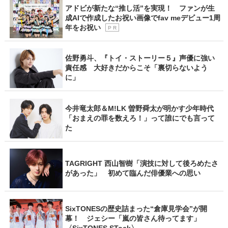
アドビが新たな“推し活”を実現！ ファンが生
成AIで作成したお祝い画像でfav meデビュー1周
年をお祝い
P R
佐野勇斗、『トイ・ストーリー５』声優に強い
責任感 大好きだからこそ「裏切らないよう
に」
今井竜太郎＆M!LK 曽野舜太が明かす少年時代
「おまえの罪を数えろ！」って誰にでも言って
た
TAGRIGHT 西山智樹「演技に対して後ろめたさ
があった」 初めて臨んだ俳優業への思い
SixTONESの歴史詰まった“倉庫見学会”が開
幕！ ジェシー「嵐の皆さん待ってます」
〈SixTONES STock〉