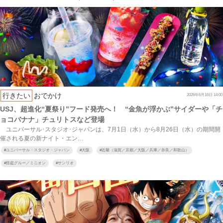
行きたい
おでかけ
2026年6月16日 14:00
USJ、超進化“夏祭り”フード発売へ！ “金魚が浮かぶ”サイダーや「チ
ョコバナナ」チュリトスなど登場
ユニバーサル･スタジオ･ジャパンは、7月1日（水）から8月26日（水）の期間開
催される夏の新ナイト・エン…
#
ユニバーサル・スタジオ・ジャパン
#
大阪
#
近畿（滋賀／京都／大阪／兵庫／奈良／和歌山）
#
怪盗グルー／ミニオン
#
サンリオ