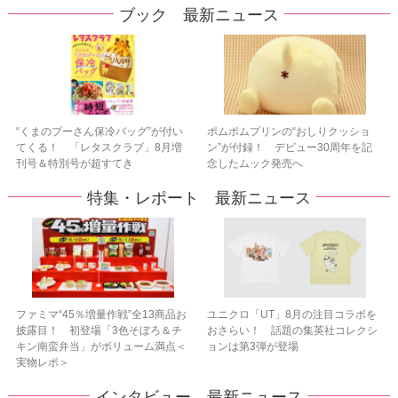
ブック 最新ニュース
“くまのプーさん保冷バッグ”が付い
ポムポムプリンの“おしりクッショ
てくる！ 「レタスクラブ」8月増
ン”が付録！ デビュー30周年を記
刊号＆特別号が超すてき
念したムック発売へ
特集・レポート 最新ニュース
ファミマ“45％増量作戦”全13商品お
ユニクロ「UT」8月の注目コラボを
披露目！ 初登場「3色そぼろ＆チ
おさらい！ 話題の集英社コレクシ
キン南蛮弁当」がボリューム満点＜
ョンは第3弾が登場
実物レポ＞
インタビュー 最新ニュース