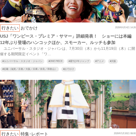
行きたい
おでかけ
2026年6月4日 14:26
USJ「ワンピース・プレミア・サマー」詳細発表！ ショーには本編
12年ぶり登場のハンコックほか、スモーカー、ルッチも参加
ユニバーサル・スタジオ・ジャパンは、7月30日（木）から11月19日（木）に開
催する期間限定イベント「ワ…
#
ユニバーサル・スタジオ・ジャパン
#
ONE PIECE
#
週刊少年ジャンプ
#
アニメ
#
大阪
#
近畿（滋賀／京都／大阪／兵庫／奈良／和歌山）
#
おでかけ
行きたい
特集･レポート
2026年5月30日 08:00