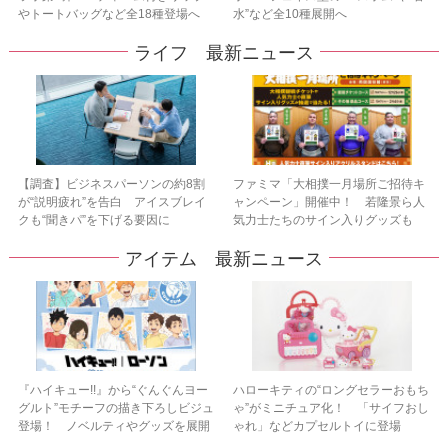
やトートバッグなど全18種登場へ
水”など全10種展開へ
ライフ 最新ニュース
【調査】ビジネスパーソンの約8割
ファミマ「大相撲一月場所ご招待キ
が“説明疲れ”を告白 アイスブレイ
ャンペーン」開催中！ 若隆景ら人
クも“聞きパ”を下げる要因に
気力士たちのサイン入りグッズも
アイテム 最新ニュース
『ハイキュー!!』から“ぐんぐんヨー
ハローキティの“ロングセラーおもち
グルト”モチーフの描き下ろしビジュ
ゃ”がミニチュア化！ 「サイフおし
登場！ ノベルティやグッズを展開
ゃれ」などカプセルトイに登場