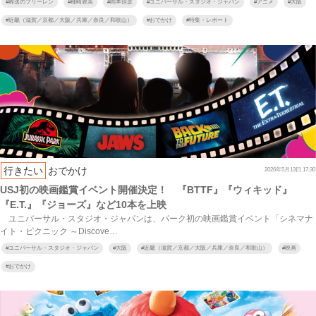
#
葬送のフリーレン
#
種崎敦美
#
岡本信彦
#
ユニバーサル・スタジオ・ジャパン
#
アニメ
#
大阪
#
近畿（滋賀／京都／大阪／兵庫／奈良／和歌山）
#
おでかけ
#
特集・レポート
行きたい
おでかけ
2026年5月13日 17:30
USJ初の映画鑑賞イベント開催決定！ 『BTTF』『ウィキッド』
『E.T.』『ジョーズ』など10本を上映
ユニバーサル・スタジオ・ジャパンは、パーク初の映画鑑賞イベント「シネマナ
イト・ピクニック ～Discove…
#
ユニバーサル・スタジオ・ジャパン
#
大阪
#
近畿（滋賀／京都／大阪／兵庫／奈良／和歌山）
#
映画
#
おでかけ