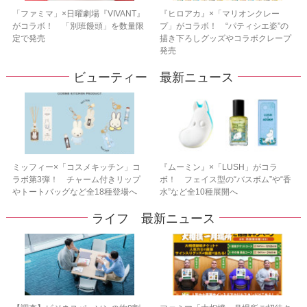
「ファミマ」×日曜劇場『VIVANT』
『ヒロアカ』×「マリオンクレー
がコラボ！ 「別班饅頭」を数量限
プ」がコラボ！ “パティシエ姿”の
定で発売
描き下ろしグッズやコラボクレープ
発売
ビューティー 最新ニュース
ミッフィー×「コスメキッチン」コ
『ムーミン』×「LUSH」がコラ
ラボ第3弾！ チャーム付きリップ
ボ！ フェイス型の“バスボム”や“香
やトートバッグなど全18種登場へ
水”など全10種展開へ
ライフ 最新ニュース