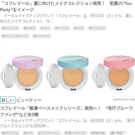
「コフレドール」夏に向けたメイクコレクション発売！ 初夏の“Tea
Party”をイメージ
トータルメイクアップブランド「コフレドール」は、6月11日（土）から、夏に
向けたメイクコレクション「S…
#
コフレドール
#
カネボウ
#
コスメ
#
アイメイク
#
リップ
#
アイシャドウ
#
アイシャドウパレット
#
ビューティー
欲しい
ビューティー
2022年4月13日 18:00
コフレドール「酷暑ベースメイクシリーズ」発売へ！ “滝汗プルーフ
ファンデ”など全3種
トータルメイクアップブランド「コフレドール」は、4月23日（土）から、“滝汗
プルーフファンデ”を2022年…
#
コフレドール
#
コスメ
#
ファンデーション
#
下地／プライマー
#
日焼け止め
#
夏（季節）