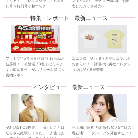
てくる！ 「レタスクラブ」8月増
ン”が付録！ デビュー30周年を記
刊号＆特別号が超すてき
念したムック発売へ
特集・レポート 最新ニュース
ファミマ“45％増量作戦”全13商品お
ユニクロ「UT」8月の注目コラボを
披露目！ 初登場「3色そぼろ＆チ
おさらい！ 話題の集英社コレクシ
キン南蛮弁当」がボリューム満点＜
ョンは第3弾が登場
実物レポ＞
インタビュー 最新ニュース
FANTASTICS世界、「悔しいことは
井上和が語る“乃木坂46加入5年目の
たくさん経験してきた」 人生にお
現在地” 「グループを発信するフェ