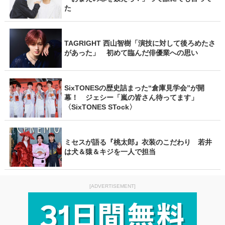
た
TAGRIGHT 西山智樹「演技に対して後ろめたさ
があった」 初めて臨んだ俳優業への思い
SixTONESの歴史詰まった“倉庫見学会”が開
幕！ ジェシー「嵐の皆さん待ってます」
〈SixTONES STock〉
ミセスが語る『桃太郎』衣装のこだわり 若井
は犬＆猿＆キジを一人で担当
[ADVERTISEMENT]