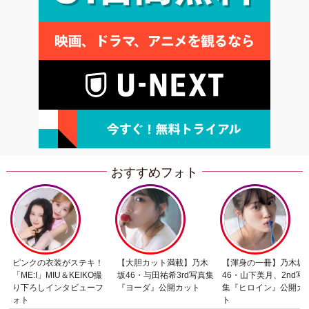
おすすめフォト
ピンクの衣装がステキ！
【大胆カット満載】乃木
【渾身の一冊】乃木坂
「ME:I」MIU＆KEIKO撮
坂46・与田祐希3rd写真集
46・山下美月、2nd写
り下ろしインタビューフ
『ヨーダ』公開カット
集『ヒロイン』公開カ
ォト
ト