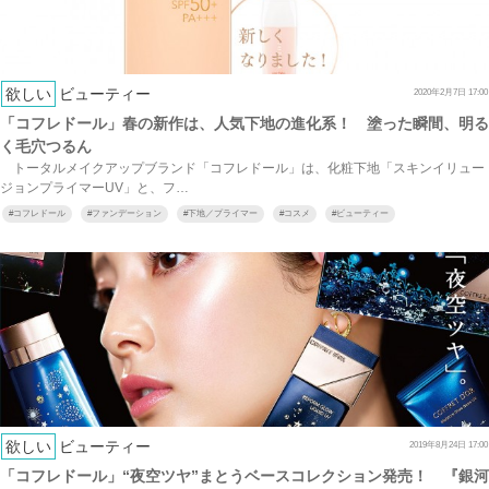
欲しい
ビューティー
2020年2月7日 17:00
「コフレドール」春の新作は、人気下地の進化系！ 塗った瞬間、明る
く毛穴つるん
トータルメイクアップブランド「コフレドール」は、化粧下地「スキンイリュー
ジョンプライマーUV」と、フ…
#
コフレドール
#
ファンデーション
#
下地／プライマー
#
コスメ
#
ビューティー
欲しい
ビューティー
2019年8月24日 17:00
「コフレドール」“夜空ツヤ”まとうベースコレクション発売！ 『銀河