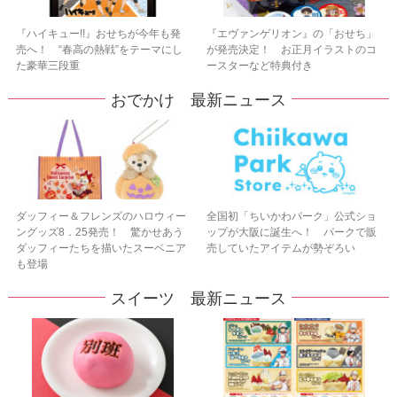
『ハイキュー!!』おせちが今年も発
『エヴァンゲリオン』の「おせち」
売へ！ “春高の熱戦”をテーマにし
が発売決定！ お正月イラストのコ
た豪華三段重
ースターなど特典付き
おでかけ 最新ニュース
ダッフィー＆フレンズのハロウィー
全国初「ちいかわパーク」公式ショ
ングッズ8．25発売！ 驚かせあう
ップが大阪に誕生へ！ パークで販
ダッフィーたちを描いたスーベニア
売していたアイテムが勢ぞろい
も登場
スイーツ 最新ニュース