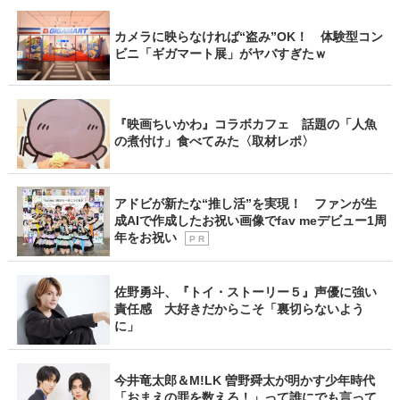
カメラに映らなければ“盗み”OK！ 体験型コン
ビニ「ギガマート展」がヤバすぎたｗ
『映画ちいかわ』コラボカフェ 話題の「人魚
の煮付け」食べてみた〈取材レポ〉
アドビが新たな“推し活”を実現！ ファンが生
成AIで作成したお祝い画像でfav meデビュー1周
年をお祝い
P R
佐野勇斗、『トイ・ストーリー５』声優に強い
責任感 大好きだからこそ「裏切らないよう
に」
今井竜太郎＆M!LK 曽野舜太が明かす少年時代
「おまえの罪を数えろ！」って誰にでも言って