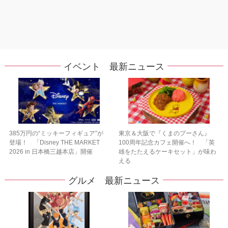
イベント 最新ニュース
385万円の“ミッキーフィギュア”が
東京＆大阪で『くまのプーさん』
登場！ 「Disney THE MARKET
100周年記念カフェ開催へ！ 「英
2026 in 日本橋三越本店」開催
雄をたたえるケーキセット」が味わ
える
グルメ 最新ニュース