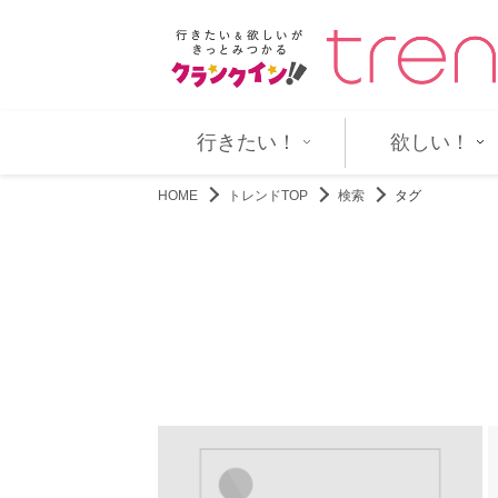
新潟から東京へ 恵風看護婦会…
二宮和也主演『８番出口』が金
行きたい！
欲しい！
HOME
トレンドTOP
検索
タグ