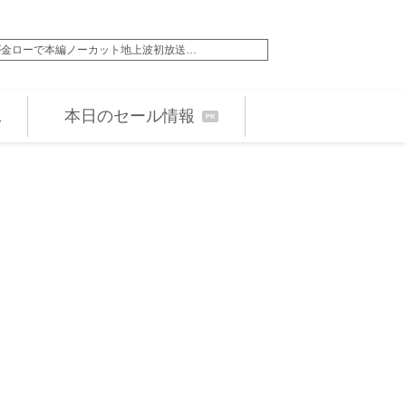
、23歳の愛娘キャリスと手をつないでガラ…
天海祐希が誕生日 
本日のセール情報
PR