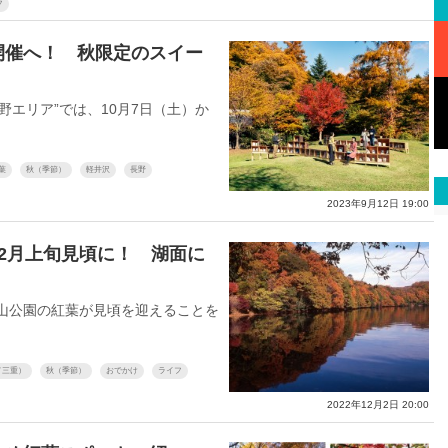
フ
開催へ！ 秋限定のスイー
エリア”では、10月7日（土）か
葉
秋（季節）
軽井沢
長野
2023年9月12日 19:00
12月上旬見頃に！ 湖面に
山公園の紅葉が見頃を迎えることを
／三重）
秋（季節）
おでかけ
ライフ
2022年12月2日 20:00