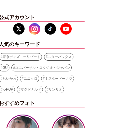
公式アカウント
人気のキーワード
#
東京ディズニーリゾート
#
スターバックス
#
GU
#
ユニバーサル・スタジオ・ジャパン
#
ちいかわ
#
ユニクロ
#
ミスタードーナツ
#
K-POP
#
マクドナルド
#
サンリオ
おすすめフォト