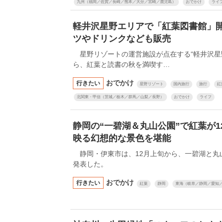
九州（福岡／佐賀／長崎／熊本／大分／宮崎／鹿児島）
おでかけ
ライ
軽井沢星野エリアで「紅葉図書館」
ツやドリンクなども販売
星野リゾートの運営施設が点在する“軽井沢星野
ら、紅葉と読書の秋を満喫す…
おでかけ
行きたい
星野リゾート
国内旅行
旅行
紅
北関東・甲信（茨城／栃木／群馬／山梨／長野）
おでかけ
ライフ
静岡の“一碧湖＆丸山公園”で紅葉が
映る幻想的な景色を堪能
静岡・伊東市は、12月上旬から、一碧湖と丸
発表した。
おでかけ
行きたい
紅葉
静岡
東海（岐阜／静岡／愛知