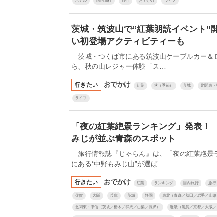
ホテル
国内旅行
旅行
おでかけ
ライフ
茨城・筑波山で“紅葉朗読イベント”
い初登場アクティビティーも
茨城・つくば市にある筑波山ケーブルカー＆ロ
ら、秋の山レジャー体験「ス…
おでかけ
行きたい
紅葉
秋（季節）
茨城
北関東・
ライフ
「夜の紅葉絶景ランキング」発表！ 
みじが並ぶ青森のスポット
旅行情報誌『じゃらん』は、「夜の紅葉絶景ラ
にある“中野もみじ山”が選ば…
おでかけ
行きたい
紅葉
ランキング
国内旅行
旅行
佐賀
大阪
兵庫
茨城
静岡
東北（青森／秋田／岩手／山形
北関東・甲信（茨城／栃木／群馬／山梨／長野）
近畿（滋賀／京都／大阪／