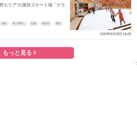
野エリア”の屋外スケート場「ケラ
旅行
秋（季節）
紅葉
軽井沢
長野
乃
【インタビューフォ
ピンクの衣装がステ
【大胆カッ
月
ト】櫻坂46・田村保
キ！ 「ME:I」MIU＆
乃木坂46
2022年9月26日 18:00
開カ
乃、山崎天＜TGC
KEIKO撮り下ろしイ
3rd写真集
2023 A／W＞
ンタビューフォト
ダ』公開カ
もっと見る