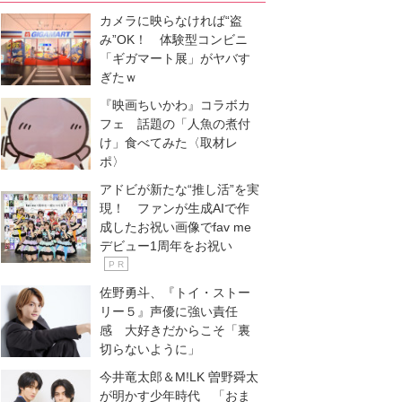
カメラに映らなければ“盗
み”OK！ 体験型コンビニ
「ギガマート展」がヤバす
ぎたｗ
『映画ちいかわ』コラボカ
フェ 話題の「人魚の煮付
け」食べてみた〈取材レ
ポ〉
アドビが新たな“推し活”を実
現！ ファンが生成AIで作
成したお祝い画像でfav me
デビュー1周年をお祝い
P R
佐野勇斗、『トイ・ストー
リー５』声優に強い責任
感 大好きだからこそ「裏
切らないように」
今井竜太郎＆M!LK 曽野舜太
が明かす少年時代 「おま