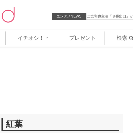
ローで本編ノーカット地上波初放送…
エンタメNEWS
81歳マイケル・ダグラス
イチオシ！
プレゼント
検索
紅葉