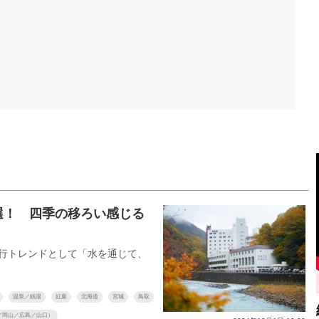
選！ 四季の移ろい感じる
旅行トレンドとして「水を通じて、
温泉／銭湯
紅葉
北海道
宮城
鳥取
／岡山／広島／山口）