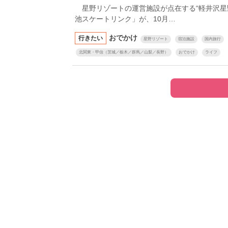
星野リゾートの運営施設が点在する“軽井沢星
池スケートリンク」が、10月…
おでかけ
行きたい
星野リゾート
宿泊施設
国内旅行
【6度目重版！】
木坂46・山下美
北関東・甲信（茨城／栃木／群馬／山梨／長野）
おでかけ
ライフ
「1st写真集」公
ットまとめ