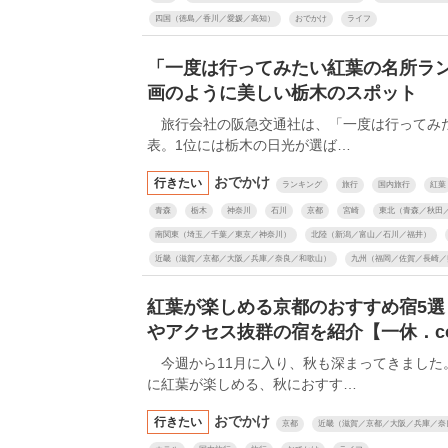
四国（徳島／香川／愛媛／高知）
おでかけ
ライフ
「一度は行ってみたい紅葉の名所ラ
画のように美しい栃木のスポット
旅行会社の阪急交通社は、「一度は行ってみ
表。1位には栃木の日光が選ば…
おでかけ
行きたい
ランキング
旅行
国内旅行
紅葉
青森
栃木
神奈川
石川
京都
宮崎
東北（青森／秋田
南関東（埼玉／千葉／東京／神奈川）
北陸（新潟／富山／石川／福井）
近畿（滋賀／京都／大阪／兵庫／奈良／和歌山）
九州（福岡／佐賀／長崎／
紅葉が楽しめる京都のおすすめ宿5選
やアクセス抜群の宿を紹介【一休．c
今週から11月に入り、秋も深まってきました
に紅葉が楽しめる、秋におすす…
おでかけ
行きたい
京都
近畿（滋賀／京都／大阪／兵庫／奈