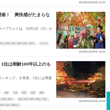
2023年10月30日 16:30
開催！ 爽快感がたまらな
ープウェイは、10月1日（日）か
甲信（茨城／栃木／群馬／山梨／長野）
おでかけ
2023年10月20日 19:00
1位は樹齢100年以上のも
ンキング」を発表。1位には青森
青森
三重
群馬
山梨
愛知
／宮城／福島）
東海（岐阜／静岡／愛知／三重）
2023年10月15日 19:00
兵庫／奈良／和歌山）