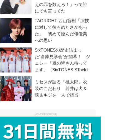
えの罪を数えろ！」って誰
にでも言ってた
TAGRIGHT 西山智樹「演技
に対して後ろめたさがあっ
た」 初めて臨んだ俳優業
への思い
SixTONESの歴史詰まっ
た“倉庫見学会”が開幕！ ジ
ェシー「嵐の皆さん待って
ます」〈SixTONES STock〉
ミセスが語る『桃太郎』衣
装のこだわり 若井は犬＆
猿＆キジを一人で担当
[ADVERTISEMENT]