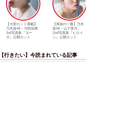
ト満載】
【渾身の一冊】乃木
【超貴重】デビュー
【6
・与田祐希
坂46・山下美月、
前の初々しい姿が見
木坂
『ヨー
2nd写真集『ヒロイ
られる「ILLIT」のセ
「1
ット
ン』公開カット
ルカ独占公開
ット
【行きたい】今読まれている記事