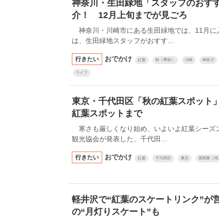
神奈川・生田緑地「スタッフのおす
介！ 12月上旬までが見ごろ
神奈川・川崎市にある生田緑地では、11月に
は、生田緑地スタッフがおすす…
おでかけ
行きたい
紅葉
秋（季節）
川崎
神奈川
ライフ
東京・千代田区「秋の紅葉スポット
紅葉スポットまで
寒さも厳しくなり始め、いよいよ紅葉シーズ
観光協会が発表した、千代田…
おでかけ
行きたい
紅葉
千代田区
東京
南関東（埼
軽井沢で“紅葉のスケートリンク”が
の“月灯りスケート”も