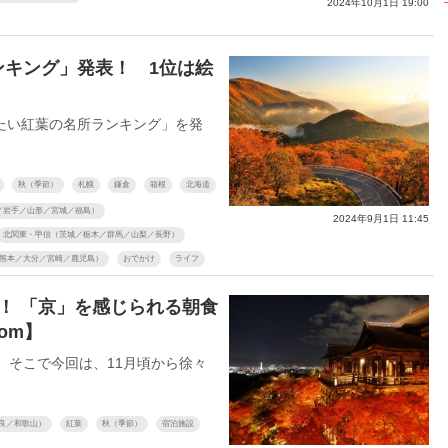
2024年10月1日 19:00
ンキング」発表！ 1位は絵
たい紅葉の名所ランキング」を発
秋（季節）
札幌
鎌倉
箱根
北海道
／岩手／山形／宮城／福島）
2024年9月1日 11:45
北関東・甲信（茨城／栃木／群馬／山梨／長野）
熊本／大分／宮崎／鹿児島）
おでかけ
ライフ
！ 「京」を感じられる朝食
om】
。そこで今回は、11月頃から徐々
良／和歌山）
紅葉
秋（季節）
宿泊施設