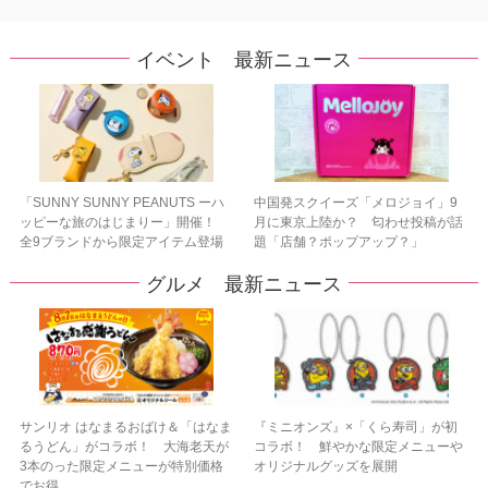
イベント 最新ニュース
「SUNNY SUNNY PEANUTS ーハ
中国発スクイーズ「メロジョイ」9
ッピーな旅のはじまりー」開催！
月に東京上陸か？ 匂わせ投稿が話
全9ブランドから限定アイテム登場
題「店舗？ポップアップ？」
グルメ 最新ニュース
サンリオ はなまるおばけ＆「はなま
『ミニオンズ』×「くら寿司」が初
るうどん」がコラボ！ 大海老天が
コラボ！ 鮮やかな限定メニューや
3本のった限定メニューが特別価格
オリジナルグッズを展開
でお得