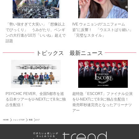
「勢い強すぎて大笑い」「想像以上
IVE ウォニョンの“ユニフォーム
でびっくり」 うみがたり、ペンギ
姿”に反響！ 「ウエストばり細い」
ンの大行進が10万「いいね」超えで
「完璧なスタイル」
話題
トピックス 最新ニュース
PSYCHIC FEVER、全国5都市を巡
超特急「ESCORT」ファイナル公演
る日本ツアーをU‐NEXTにて8.9に独
をU-NEXTにて8.9に独占生配信！
占生配信！
発売即秒速完売となったアリーナツ
アー
HOME
トレンドTOP
検索
タグ