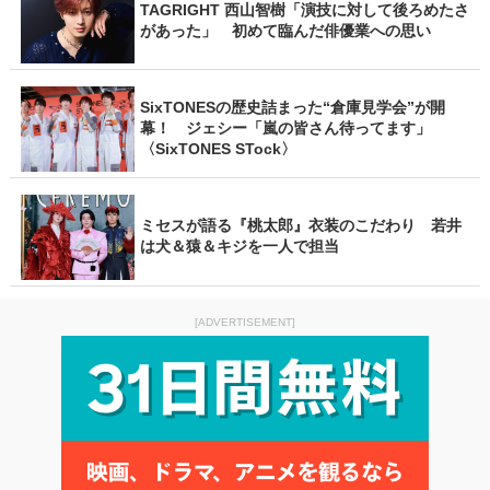
TAGRIGHT 西山智樹「演技に対して後ろめたさ
があった」 初めて臨んだ俳優業への思い
SixTONESの歴史詰まった“倉庫見学会”が開
幕！ ジェシー「嵐の皆さん待ってます」
〈SixTONES STock〉
ミセスが語る『桃太郎』衣装のこだわり 若井
は犬＆猿＆キジを一人で担当
[ADVERTISEMENT]