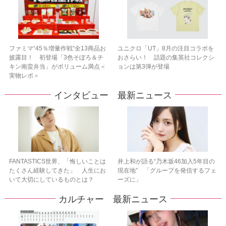
ファミマ“45％増量作戦”全13商品お
ユニクロ「UT」8月の注目コラボを
披露目！ 初登場「3色そぼろ＆チ
おさらい！ 話題の集英社コレクシ
キン南蛮弁当」がボリューム満点＜
ョンは第3弾が登場
実物レポ＞
インタビュー 最新ニュース
FANTASTICS世界、「悔しいことは
井上和が語る“乃木坂46加入5年目の
たくさん経験してきた」 人生にお
現在地” 「グループを発信するフェ
いて大切にしているものとは？
ーズに」
カルチャー 最新ニュース