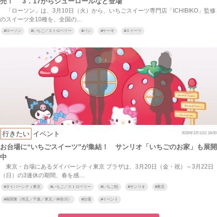
売！ 3．17からシューロールなど登場
「ローソン」は、3月10日（火）から、いちごスイーツ専門店「ICHIBIKO」監修
のスイーツ全10種を、全国の…
#
ローソン
#
いちご／ストロベリー
#
パン
#
ケーキ
#
スイーツ
行きたい
イベント
2026年3月11日 18:00
お台場に“いちごスイーツ”が集結！ サンリオ「いちごのお家」も展開
中
東京・台場にあるダイバーシティ東京 プラザは、3月20日（金・祝）～3月22日
（日）の3連休の期間、春を感…
#
ダイバーシティ東京
#
いちご／ストロベリー
#
いちご飴
#
サンリオ
#
東京
#
南関東（埼玉／千葉／東京／神奈川）
#
台場
#
イベント