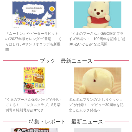
『ムーミン』やピーターラビット
『くまのプーさん』GiGO限定プラ
の“2027年版カレンダー”登場！ く
イズ登場へ！ 100周年を記念し“超
らはしれい×サンリオコラボも新展
BIGぬいぐるみ”など展開
開
ブック 最新ニュース
“くまのプーさん保冷バッグ”が付い
ポムポムプリンの“おしりクッショ
てくる！ 「レタスクラブ」8月増
ン”が付録！ デビュー30周年を記
刊号＆特別号が超すてき
念したムック発売へ
特集・レポート 最新ニュース