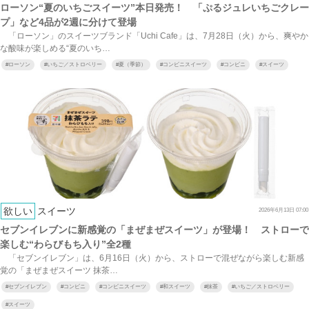
ローソン“夏のいちごスイーツ”本日発売！ 「ぷるジュレいちごクレー
プ」など4品が2週に分けて登場
「ローソン」のスイーツブランド「Uchi Cafe」は、7月28日（火）から、爽やか
な酸味が楽しめる“夏のいち…
#
ローソン
#
いちご／ストロベリー
#
夏（季節）
#
コンビニスイーツ
#
コンビニ
#
スイーツ
欲しい
スイーツ
2026年6月13日 07:00
セブンイレブンに新感覚の「まぜまぜスイーツ」が登場！ ストローで
楽しむ“わらびもち入り”全2種
「セブンイレブン」は、6月16日（火）から、ストローで混ぜながら楽しむ新感
覚の「まぜまぜスイーツ 抹茶…
#
セブンイレブン
#
コンビニ
#
コンビニスイーツ
#
和スイーツ
#
抹茶
#
いちご／ストロベリー
#
スイーツ