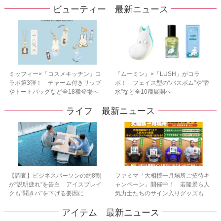
ビューティー 最新ニュース
ミッフィー×「コスメキッチン」コ
『ムーミン』×「LUSH」がコラ
ラボ第3弾！ チャーム付きリップ
ボ！ フェイス型の“バスボム”や“香
やトートバッグなど全18種登場へ
水”など全10種展開へ
ライフ 最新ニュース
【調査】ビジネスパーソンの約8割
ファミマ「大相撲一月場所ご招待キ
が“説明疲れ”を告白 アイスブレイ
ャンペーン」開催中！ 若隆景ら人
クも“聞きパ”を下げる要因に
気力士たちのサイン入りグッズも
アイテム 最新ニュース