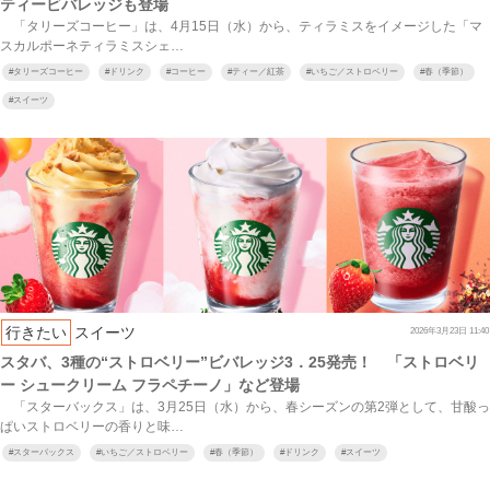
ティービバレッジも登場
「タリーズコーヒー」は、4月15日（水）から、ティラミスをイメージした「マ
スカルポーネティラミスシェ…
#
タリーズコーヒー
#
ドリンク
#
コーヒー
#
ティー／紅茶
#
いちご／ストロベリー
#
春（季節）
#
スイーツ
行きたい
スイーツ
2026年3月23日 11:40
スタバ、3種の“ストロベリー”ビバレッジ3．25発売！ 「ストロベリ
ー シュークリーム フラペチーノ」など登場
「スターバックス」は、3月25日（水）から、春シーズンの第2弾として、甘酸っ
ぱいストロベリーの香りと味…
#
スターバックス
#
いちご／ストロベリー
#
春（季節）
#
ドリンク
#
スイーツ