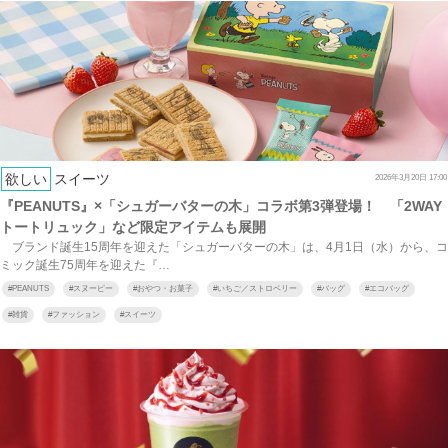
欲しい
スイーツ
2026年3月20日 17:00
『PEANUTS』×「シュガーバターの木」コラボ第3弾登場！ 「2WAY
トートリュック」など限定アイテムも展開
ブランド誕生15周年を迎えた「シュガーバターの木」は、4月1日（水）から、コ
ミック誕生75周年を迎えた『…
#
PEANUTS
#
スヌーピー
#
おやつ・お菓子
#
いちご／ストロベリー
#
バッグ
#
エコバッグ
#
雑貨
#
ファッション
#
スイーツ