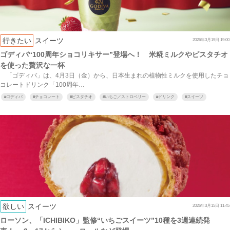
行きたい
スイーツ
2026年3月19日 19:00
ゴディバ“100周年ショコリキサー”登場へ！ 米糀ミルクやピスタチオ
を使った贅沢な一杯
「ゴディバ」は、4月3日（金）から、日本生まれの植物性ミルクを使用したチョ
コレートドリンク「100周年…
#
ゴディバ
#
チョコレート
#
ピスタチオ
#
いちご／ストロベリー
#
ドリンク
#
スイーツ
欲しい
スイーツ
2026年3月15日 11:45
ローソン、「ICHIBIKO」監修“いちごスイーツ”10種を3週連続発