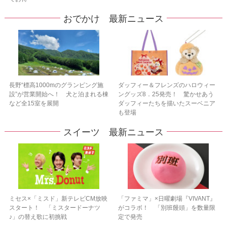
おでかけ 最新ニュース
長野“標高1000mのグランピング施
ダッフィー＆フレンズのハロウィー
設”が営業開始へ！ 犬と泊まれる棟
ングッズ8．25発売！ 驚かせあう
など全15室を展開
ダッフィーたちを描いたスーベニア
も登場
スイーツ 最新ニュース
ミセス×「ミスド」新テレビCM放映
「ファミマ」×日曜劇場『VIVANT』
スタート！ 「ミスタードーナツ
がコラボ！ 「別班饅頭」を数量限
♪」の替え歌に初挑戦
定で発売