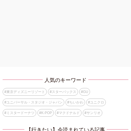
人気のキーワード
#
東京ディズニーリゾート
#
スターバックス
#
GU
#
ユニバーサル・スタジオ・ジャパン
#
ちいかわ
#
ユニクロ
#
ミスタードーナツ
#
K-POP
#
マクドナルド
#
サンリオ
【行きたい】今読まれている記事