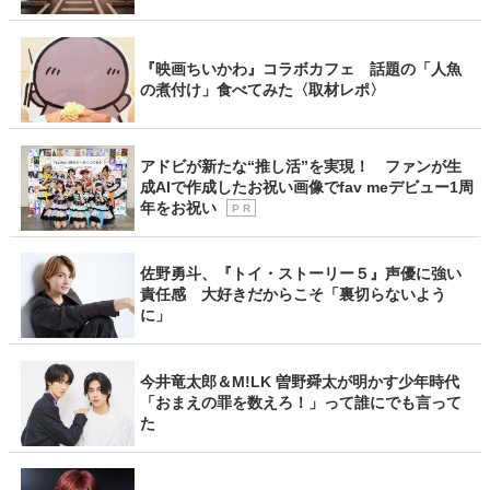
『映画ちいかわ』コラボカフェ 話題の「人魚
の煮付け」食べてみた〈取材レポ〉
アドビが新たな“推し活”を実現！ ファンが生
成AIで作成したお祝い画像でfav meデビュー1周
年をお祝い
P R
佐野勇斗、『トイ・ストーリー５』声優に強い
責任感 大好きだからこそ「裏切らないよう
に」
今井竜太郎＆M!LK 曽野舜太が明かす少年時代
「おまえの罪を数えろ！」って誰にでも言って
た