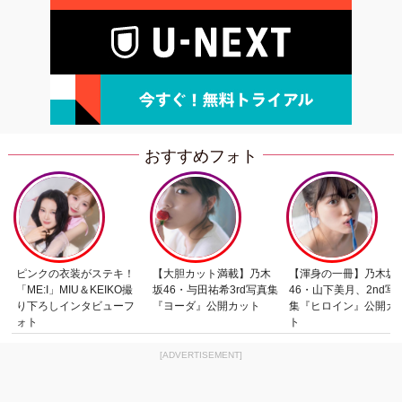
おすすめフォト
ピンクの衣装がステキ！
【大胆カット満載】乃木
【渾身の一冊】乃木坂
「ME:I」MIU＆KEIKO撮
坂46・与田祐希3rd写真集
46・山下美月、2nd写
り下ろしインタビューフ
『ヨーダ』公開カット
集『ヒロイン』公開カ
ォト
ト
[ADVERTISEMENT]