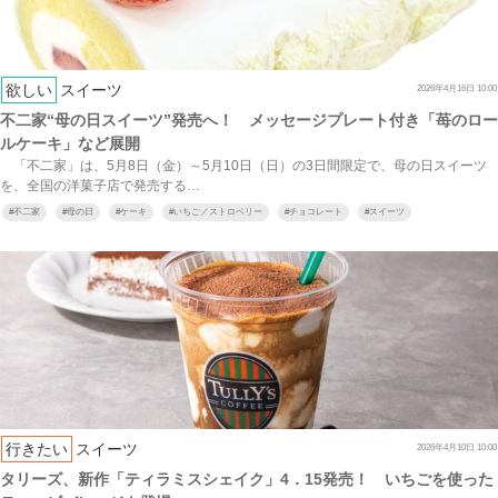
欲しい
スイーツ
2026年4月16日 10:00
不二家“母の日スイーツ”発売へ！ メッセージプレート付き「苺のロー
ルケーキ」など展開
「不二家」は、5月8日（金）～5月10日（日）の3日間限定で、母の日スイーツ
を、全国の洋菓子店で発売する…
#
不二家
#
母の日
#
ケーキ
#
いちご／ストロベリー
#
チョコレート
#
スイーツ
行きたい
スイーツ
2026年4月10日 10:00
タリーズ、新作「ティラミスシェイク」4．15発売！ いちごを使った