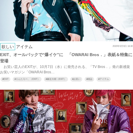
欲しい
アイテム
2020年9月9日 18:30
EXIT、オールバックで“爆イケ”に 「OWARAI Bros．」表紙＆特集に
登場
お笑い芸人のEXITが、10月7日（水）に発売される、「TV Bros．」発の新感覚
お笑いマガジン「OWARAI Bros…
#
EXIT
#
りんたろー。（EXIT）
#
兼近大樹（EXIT）
#
お笑い
#
雑誌
#
アイテム