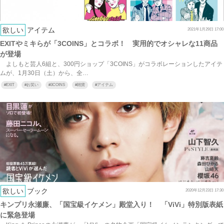
欲しい
アイテム
2021年1月29日 17:00
EXITやミキらが「3COINS」とコラボ！ 実用的でオシャレな11商品
が登場
よしもと芸人6組と、300円ショップ「3COINS」がコラボレーションしたアイテ
ムが、1月30日（土）から、全…
#
EXIT
#
お笑い
#
3COINS
#
雑貨
#
アイテム
欲しい
ブック
2020年12月23日 17:30
キンプリ永瀬廉、「国宝級イケメン」殿堂入り！ 「ViVi」特別版表紙
に緊急登場