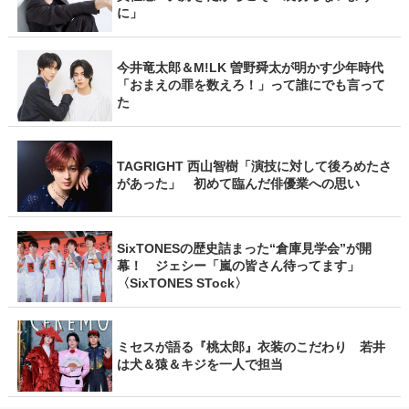
に」
今井竜太郎＆M!LK 曽野舜太が明かす少年時代
「おまえの罪を数えろ！」って誰にでも言って
た
TAGRIGHT 西山智樹「演技に対して後ろめたさ
があった」 初めて臨んだ俳優業への思い
SixTONESの歴史詰まった“倉庫見学会”が開
幕！ ジェシー「嵐の皆さん待ってます」
〈SixTONES STock〉
ミセスが語る『桃太郎』衣装のこだわり 若井
は犬＆猿＆キジを一人で担当