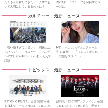
たくさん経験してきた」 人生にお
現在地” 「グループを発信するフェ
いて大切にしているものとは？
ーズに」
カルチャー 最新ニュース
「勢い強すぎて大笑い」「想像以上
IVE ウォニョンの“ユニフォーム
でびっくり」 うみがたり、ペンギ
姿”に反響！ 「ウエストばり細い」
ンの大行進が10万「いいね」超えで
「完璧なスタイル」
話題
トピックス 最新ニュース
PSYCHIC FEVER、全国5都市を巡
超特急「ESCORT」ファイナル公演
る日本ツアーをU‐NEXTにて8.9に独
をU-NEXTにて8.9に独占生配信！