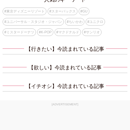
#
東京ディズニーリゾート
#
スターバックス
#
GU
#
ユニバーサル・スタジオ・ジャパン
#
ちいかわ
#
ユニクロ
#
ミスタードーナツ
#
K-POP
#
マクドナルド
#
サンリオ
【行きたい】今読まれている記事
【欲しい】今読まれている記事
【イチオシ】今読まれている記事
[ADVERTISEMENT]