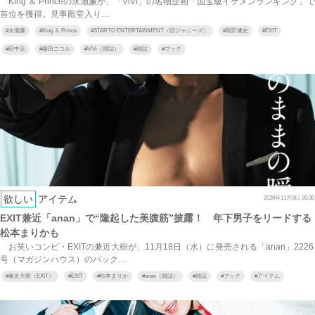
King ＆ Princeの永瀬廉が、「ViVi」の名物企画「国宝級イケメンランキング」で
首位を獲得。見事殿堂入り…
#
永瀬廉
#
King ＆ Prince
#
STARTO ENTERTAINMENT（旧ジャニーズ）
#
岡田健史
#
EXIT
#
田中圭
#
藤田ニコル
#
ViVi（雑誌）
#
雑誌
#
ブック
欲しい
アイテム
2020年11月9日 20:30
EXIT兼近「anan」で“隆起した美腹筋”披露！ 年下男子をリードする
松本まりかも
お笑いコンビ・EXITの兼近大樹が、11月18日（水）に発売される「anan」2226
号（マガジンハウス）のバック…
#
兼近大樹（EXIT）
#
EXIT
#
松本まりか
#
anan（雑誌）
#
雑誌
#
ブック
#
アイテム