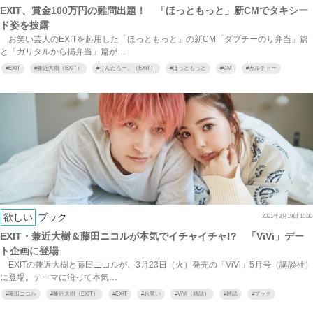
EXIT、賞金100万円の難問出題！ 「ほっともっと」新CMでタキシー
ド姿を披露
お笑い芸人のEXITを起用した「ほっともっと」の新CM「ダブチーのり弁当」篇
と「ガリタルから揚弁当」篇が…
#
EXIT
#
兼近大樹（EXIT）
#
りんたろー。（EXIT）
#
ほっともっと
#
CM
#
カルチャー
欲しい
ブック
2021年3月19日 10:30
EXIT・兼近大樹＆藤田ニコルが本気でイチャイチャ!? 「ViVi」デー
ト企画に登場
EXITの兼近大樹と藤田ニコルが、3月23日（火）発売の「ViVi」5月号（講談社）
に登場。テーマに沿って本気…
#
藤田ニコル
#
兼近大樹（EXIT）
#
EXIT
#
お笑い
#
ViVi（雑誌）
#
雑誌
#
ブック