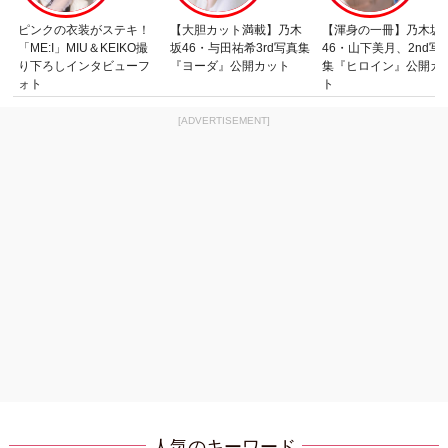
ピンクの衣装がステキ！
【大胆カット満載】乃木
【渾身の一冊】乃木坂
「ME:I」MIU＆KEIKO撮
坂46・与田祐希3rd写真集
46・山下美月、2nd写
り下ろしインタビューフ
『ヨーダ』公開カット
集『ヒロイン』公開カ
ォト
ト
[ADVERTISEMENT]
人気のキーワード