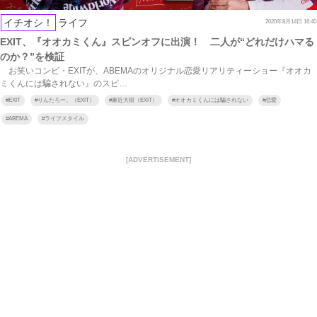
イチオシ！
ライフ
2020年8月14日 16:40
EXIT、『オオカミくん』スピンオフに出演！ 二人が“どれだけハマる
のか？”を検証
お笑いコンビ・EXITが、ABEMAのオリジナル恋愛リアリティーショー『オオカ
ミくんには騙されない』のスピ…
#
EXIT
#
りんたろー。（EXIT）
#
兼近大樹（EXIT）
#
オオカミくんには騙されない
#
恋愛
#
ABEMA
#
ライフスタイル
[ADVERTISEMENT]