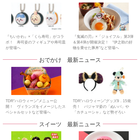
『ちいかわ』×「くら寿司」がコラ
『鬼滅の刃』×「ジョイフル」第3弾
ボ！ 寿司姿のフィギュアや寿司皿
＆第4弾が開催決定！ “伊之助の好
が登場へ
物を乗せた豚丼”など登場へ
おでかけ 最新ニュース
TDR“ハロウィーン”メニュー公
TDR“ハロウィーン”グッズ9．15発
開！ ヴィランズをイメージしたス
売！ パジャマ姿の「ぬいバ」や
ペシャルセットなど登場へ
「カチューシャ」など勢ぞろい
スイーツ 最新ニュース