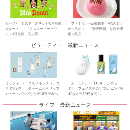
ミセス×「ミスド」新テレビCM放映
「ファミマ」×日曜劇場『VIVANT』
スタート！ 「ミスタードーナツ
がコラボ！ 「別班饅頭」を数量限
♪」の替え歌に初挑戦
定で発売
ビューティー 最新ニュース
ミッフィー×「コスメキッチン」コ
『ムーミン』×「LUSH」がコラ
ラボ第3弾！ チャーム付きリップ
ボ！ フェイス型の“バスボム”や“香
やトートバッグなど全18種登場へ
水”など全10種展開へ
ライフ 最新ニュース