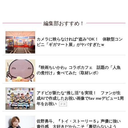
編集部おすすめ！
カメラに映らなければ“盗み”OK！ 体験型コン
ビニ「ギガマート展」がヤバすぎたｗ
『映画ちいかわ』コラボカフェ 話題の「人魚
の煮付け」食べてみた〈取材レポ〉
アドビが新たな“推し活”を実現！ ファンが生
成AIで作成したお祝い画像でfav meデビュー1周
年をお祝い
P R
佐野勇斗、『トイ・ストーリー５』声優に強い
責任感 大好きだからこそ「裏切らないよう