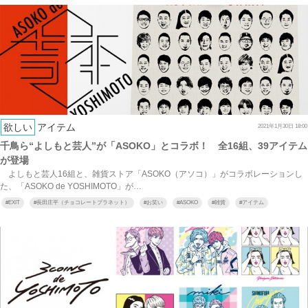
欲しい
アイテム
2021年1月30日 18:00
千鳥ら“よしもと芸人”が「ASOKO」とコラボ！ 全16組、39アイテム
が登場
よしもと芸人16組と、雑貨ストア「ASOKO（アソコ）」がコラボレーションし
た、「ASOKO de YOSHIMOTO」が…
#
EXIT
#
長田庄平（チョコレートプラネット）
#
お笑い
#
ASOKO
#
雑貨
#
アイテム