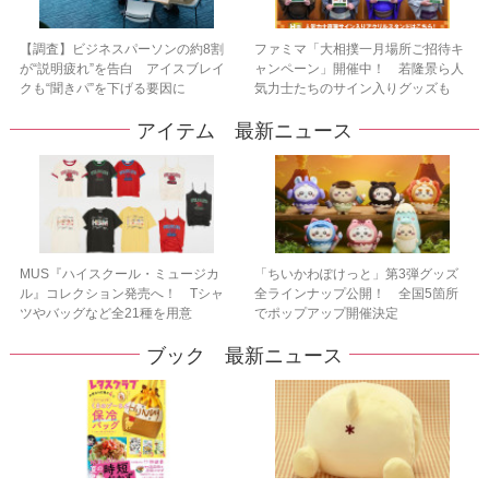
【調査】ビジネスパーソンの約8割
ファミマ「大相撲一月場所ご招待キ
が“説明疲れ”を告白 アイスブレイ
ャンペーン」開催中！ 若隆景ら人
クも“聞きパ”を下げる要因に
気力士たちのサイン入りグッズも
アイテム 最新ニュース
MUS『ハイスクール・ミュージカ
「ちいかわぽけっと」第3弾グッズ
ル』コレクション発売へ！ Tシャ
全ラインナップ公開！ 全国5箇所
ツやバッグなど全21種を用意
でポップアップ開催決定
ブック 最新ニュース