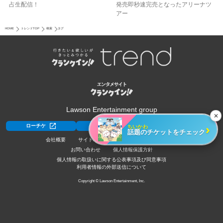
占生配信！
発売即秒速完売となったアリーナツ
アー
HOME
トレンドTOP
検索
タグ
Lawson Entertainment group
✕
›
ちいかわ
ローチケ
ローチケ[旅行]
HMV&BOOKS
話題のチケットをチェック
会社概要
サイトポリシー
利用規約
採用情報
お問い合わせ
個人情報保護方針
個人情報の取扱いに関する公表事項及び同意事項
利用者情報の外部送信について
Copyright © Lawson Entertainment, Inc.