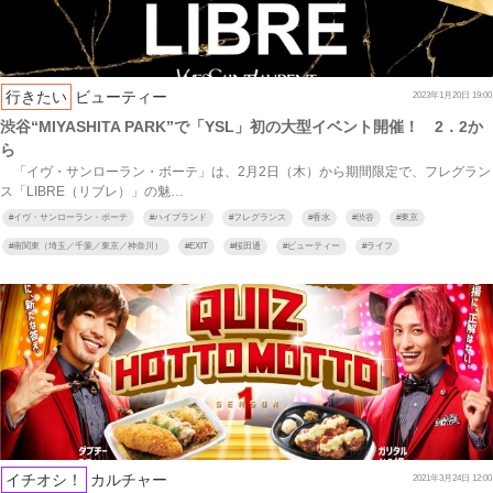
行きたい
ビューティー
2023年1月20日 19:00
渋谷“MIYASHITA PARK”で「YSL」初の大型イベント開催！ 2．2か
ら
「イヴ・サンローラン・ボーテ」は、2月2日（木）から期間限定で、フレグラン
ス「LIBRE（リブレ）」の魅…
#
イヴ・サンローラン・ボーテ
#
ハイブランド
#
フレグランス
#
香水
#
渋谷
#
東京
#
南関東（埼玉／千葉／東京／神奈川）
#
EXIT
#
桜田通
#
ビューティー
#
ライフ
イチオシ！
カルチャー
2021年3月24日 12:00