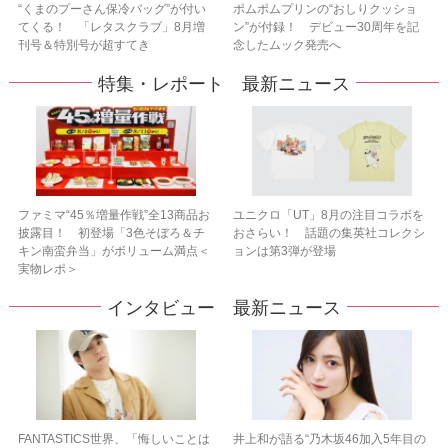
“くまのプーさん保冷バッグ”が付い
ポムポムプリンの“おしりクッショ
てくる！ 「レタスクラブ」8月増
ン”が付録！ デビュー30周年を記
刊号＆特別号が超すてき
念したムック発売へ
特集・レポート 最新ニュース
ファミマ“45％増量作戦”全13商品お
ユニクロ「UT」8月の注目コラボを
披露目！ 初登場「3色そぼろ＆チ
おさらい！ 話題の集英社コレクシ
キン南蛮弁当」がボリューム満点＜
ョンは第3弾が登場
実物レポ＞
インタビュー 最新ニュース
FANTASTICS世界、「悔しいことは
井上和が語る“乃木坂46加入5年目の