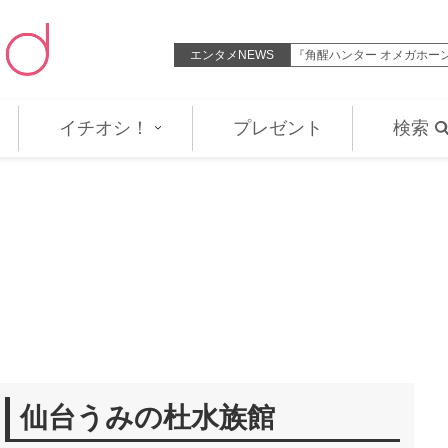
3話「味わえ！怒りのタッグバト…
エンタメNEWS
『名探偵プリキュア！』第2
イチオシ！
プレゼント
検索
仙台うみの杜水族館