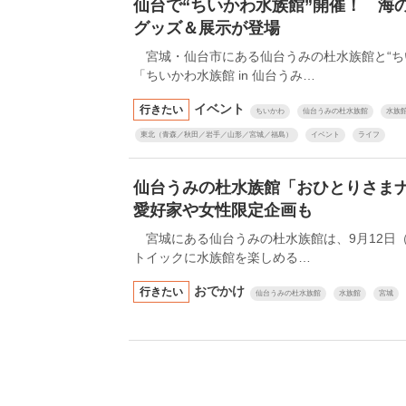
仙台で“ちいかわ水族館”開催！ 海
グッズ＆展示が登場
宮城・仙台市にある仙台うみの杜水族館と“ち
「ちいかわ水族館 in 仙台うみ…
イベント
行きたい
ちいかわ
仙台うみの杜水族館
水族
東北（青森／秋田／岩手／山形／宮城／福島）
イベント
ライフ
仙台うみの杜水族館「おひとりさま
愛好家や女性限定企画も
宮城にある仙台うみの杜水族館は、9月12日
トイックに水族館を楽しめる…
おでかけ
行きたい
仙台うみの杜水族館
水族館
宮城