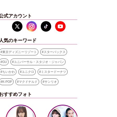
公式アカウント
人気のキーワード
#
東京ディズニーリゾート
#
スターバックス
#
GU
#
ユニバーサル・スタジオ・ジャパン
#
ちいかわ
#
ユニクロ
#
ミスタードーナツ
#
K-POP
#
マクドナルド
#
サンリオ
おすすめフォト