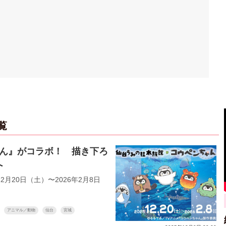
覧
ゃん』がコラボ！ 描き下ろ
へ
20日（土）〜2026年2月8日
アニマル／動物
仙台
宮城