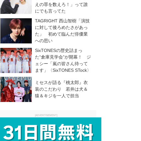
えの罪を数えろ！」って誰
にでも言ってた
TAGRIGHT 西山智樹「演技
に対して後ろめたさがあっ
た」 初めて臨んだ俳優業
への思い
SixTONESの歴史詰まっ
た“倉庫見学会”が開幕！ ジ
ェシー「嵐の皆さん待って
ます」〈SixTONES STock〉
ミセスが語る『桃太郎』衣
装のこだわり 若井は犬＆
猿＆キジを一人で担当
[ADVERTISEMENT]