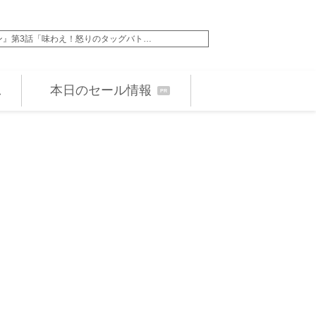
8話「謎の怪盗デッチ・アゲイン」、謎…
WEST.小瀧望、弾
本日のセール情報
PR