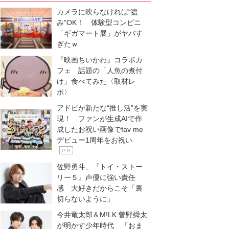
カメラに映らなければ“盗
み”OK！ 体験型コンビニ
「ギガマート展」がヤバす
ぎたｗ
『映画ちいかわ』コラボカ
フェ 話題の「人魚の煮付
け」食べてみた〈取材レ
ポ〉
アドビが新たな“推し活”を実
現！ ファンが生成AIで作
成したお祝い画像でfav me
デビュー1周年をお祝い
P R
佐野勇斗、『トイ・ストー
リー５』声優に強い責任
感 大好きだからこそ「裏
切らないように」
今井竜太郎＆M!LK 曽野舜太
が明かす少年時代 「おま