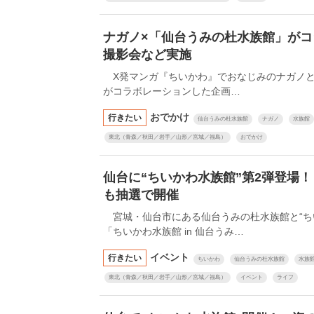
ナガノ×「仙台うみの杜水族館」がコ
撮影会など実施
X発マンガ『ちいかわ』でおなじみのナガノと
がコラボレーションした企画…
おでかけ
行きたい
仙台うみの杜水族館
ナガノ
水族館
東北（青森／秋田／岩手／山形／宮城／福島）
おでかけ
仙台に“ちいかわ水族館”第2弾登場
も抽選で開催
宮城・仙台市にある仙台うみの杜水族館と“ち
「ちいかわ水族館 in 仙台うみ…
イベント
行きたい
ちいかわ
仙台うみの杜水族館
水族
東北（青森／秋田／岩手／山形／宮城／福島）
イベント
ライフ