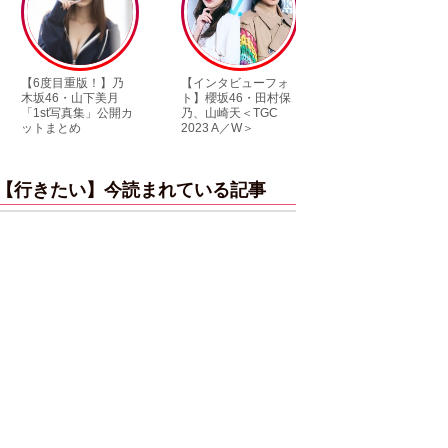
【6度目重版！】乃
【インタビューフォ
ピンクの衣装がス
木坂46・山下美月
ト】櫻坂46・田村保
キ！ 「ME:I」MIU
「1st写真集」公開カ
乃、山崎天＜TGC
KEIKO撮り下ろし
ットまとめ
2023 A／W＞
ンタビューフォト
【行きたい】今読まれている記事