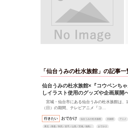
「仙台うみの杜水族館」の記事一
仙台うみの杜水族館×『コウペンち
しイラスト使用のグッズや企画展開
宮城・仙台市にある仙台うみの杜水族館は、12月
（日）の期間、テレビアニメ『コ…
おでかけ
行きたい
仙台うみの杜水族館
水族館
アニメ
東北（青森／秋田／岩手／山形／宮城／福島）
おでかけ