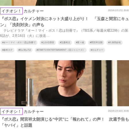
イチオシ！
カルチャー
2021年2月17日 20:00
『ボス恋』イケメン対決にネット大盛り上がり！ 「玉森と間宮にキュ
ン」「洗剤対決」の声も
テレビドラマ『オー！マイ・ボス！恋は別冊で』（TBS系／毎週火曜22時）の第
6話が、2月16日（火）に放送…
#
オー！マイ・ボス！恋は別冊で
#
上白石萌音
#
玉森裕太
#
菜々緒
#
間宮祥太朗
#
久保田紗友
#
倉科カナ
#
Kis-My-Ft2
#
STARTO ENTERTAINMENT（旧ジャニーズ）
#
カルチャー
イチオシ！
カルチャー
2021年2月10日 20:00
『ボス恋』間宮祥太朗演じる“中沢”に「報われて」の声！ 次週予告も
「ヤバイ」と話題