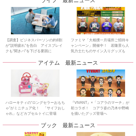
ライフ 最新ニュース
【調査】ビジネスパーソンの約8割
ファミマ「大相撲一月場所ご招待キ
が“説明疲れ”を告白 アイスブレイ
ャンペーン」開催中！ 若隆景ら人
クも“聞きパ”を下げる要因に
気力士たちのサイン入りグッズも
アイテム 最新ニュース
ハローキティの“ロングセラーおもち
『VIVANT』×「コアラのマーチ」が
ゃ”がミニチュア化！ 「サイフおし
初コラボ！ コアラ姿の乃木や野崎
ゃれ」などカプセルトイに登場
を描いたグッズ登場へ
ブック 最新ニュース