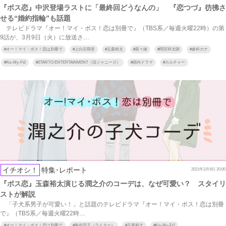
『ボス恋』中沢登場ラストに「最終回どうなんの」 『恋つづ』彷彿さ
せる“婚約指輪”も話題
テレビドラマ『オー！マイ・ボス！恋は別冊で』（TBS系／毎週火曜22時）の第
9話が、3月9日（火）に放送さ…
#
オー！マイ・ボス！恋は別冊で
#
上白石萌音
#
玉森裕太
#
菜々緒
#
間宮祥太朗
#
倉科カナ
#
Kis-My-Ft2
#
STARTO ENTERTAINMENT（旧ジャニーズ）
#
国内ドラマ
#
カルチャー
イチオシ！
特集･レポート
2021年3月9日 20:00
『ボス恋』玉森裕太演じる潤之介のコーデは、なぜ可愛い？ スタイリ
ストが解説
「子犬系男子が可愛い！」と話題のテレビドラマ『オー！マイ・ボス！恋は別冊
で』（TBS系／毎週火曜22時…
#
オー！マイ・ボス！恋は別冊で
#
角佑宇子（ライター）
#
玉森裕太
#
Kis-My-Ft2