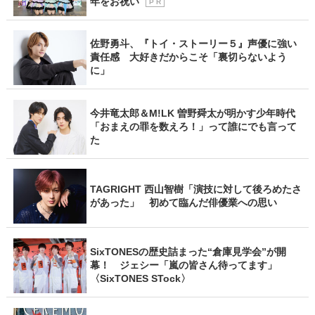
年をお祝い
P R
佐野勇斗、『トイ・ストーリー５』声優に強い
責任感 大好きだからこそ「裏切らないよう
に」
今井竜太郎＆M!LK 曽野舜太が明かす少年時代
「おまえの罪を数えろ！」って誰にでも言って
た
TAGRIGHT 西山智樹「演技に対して後ろめたさ
があった」 初めて臨んだ俳優業への思い
SixTONESの歴史詰まった“倉庫見学会”が開
幕！ ジェシー「嵐の皆さん待ってます」
〈SixTONES STock〉