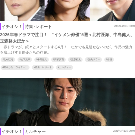
イチオシ！
特集･レポート
2026年4月5日 10:00
2026年春ドラマで注目！ “イケメン俳優”5選＜北村匠海、中島健人、
玉森裕太ほか＞
春ドラマが、続々とスタートする4月！ なかでも見逃せないのが、作品の魅力
を底上げする俳優たちの存在…
#
北村匠海
#
松下洸平
#
中島健人
#
高杉真宙
#
玉森裕太
#
国内ドラマ
#
俳優
#
菜本かな（ライター）
#
特集・レポート
#
カルチャー
イチオシ！
カルチャー
2021年3月10日 20:00