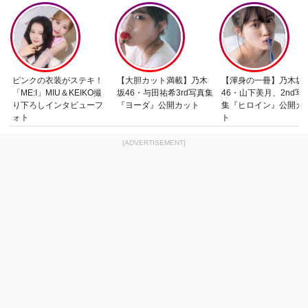
ピンクの衣装がステキ！
【大胆カット満載】乃木
【渾身の一冊】乃木坂
「ME:I」MIU＆KEIKO撮
坂46・与田祐希3rd写真集
46・山下美月、2nd写
り下ろしインタビューフ
『ヨーダ』公開カット
集『ヒロイン』公開カ
ォト
ト
[ADVERTISEMENT]