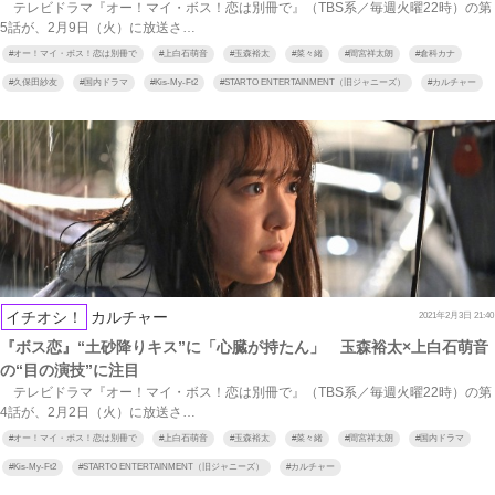
テレビドラマ『オー！マイ・ボス！恋は別冊で』（TBS系／毎週火曜22時）の第
5話が、2月9日（火）に放送さ…
#
オー！マイ・ボス！恋は別冊で
#
上白石萌音
#
玉森裕太
#
菜々緒
#
間宮祥太朗
#
倉科カナ
#
久保田紗友
#
国内ドラマ
#
Kis-My-Ft2
#
STARTO ENTERTAINMENT（旧ジャニーズ）
#
カルチャー
イチオシ！
カルチャー
2021年2月3日 21:40
『ボス恋』“土砂降りキス”に「心臓が持たん」 玉森裕太×上白石萌音
の“目の演技”に注目
テレビドラマ『オー！マイ・ボス！恋は別冊で』（TBS系／毎週火曜22時）の第
4話が、2月2日（火）に放送さ…
#
オー！マイ・ボス！恋は別冊で
#
上白石萌音
#
玉森裕太
#
菜々緒
#
間宮祥太朗
#
国内ドラマ
#
Kis-My-Ft2
#
STARTO ENTERTAINMENT（旧ジャニーズ）
#
カルチャー