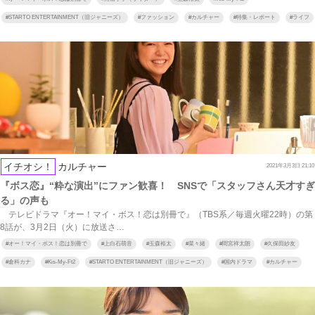
#
STARTO ENTERTAINMENT（旧ジャニーズ）
#
ファッション
#
カルチャー
#
特集・レポート
#
ライフ
イチオシ！
カルチャー
2021年3月3日 21:10
『ボス恋』“粋な演出”にファン歓喜！ SNSで「スタッフさん天才すぎ
る」の声も
テレビドラマ『オー！マイ・ボス！恋は別冊で』（TBS系／毎週火曜22時）の第
8話が、3月2日（火）に放送さ…
#
オー！マイ・ボス！恋は別冊で
#
上白石萌音
#
玉森裕太
#
菜々緒
#
間宮祥太朗
#
久保田紗友
#
倉科カナ
#
Kis-My-Ft2
#
STARTO ENTERTAINMENT（旧ジャニーズ）
#
国内ドラマ
#
カルチャー