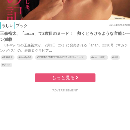
欲しい
ブック
2021年1月29日 21:00
玉森裕太、「anan」で2度目のヌード！ 熱くとろけるような官能シー
ン満載
Kis‐My‐Ft2の玉森裕太が、2月3日（水）に発売される「anan」2236号（マガジ
ンハウス）の、表紙＆グラビア…
#
玉森裕太
#
Kis-My-Ft2
#
STARTO ENTERTAINMENT（旧ジャニーズ）
#
anan（雑誌）
#
雑誌
#
ブック
もっと見る
[ADVERTISEMENT]