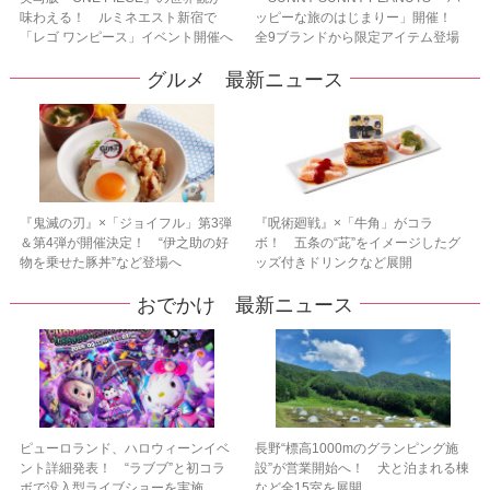
味わえる！ ルミネエスト新宿で
ッピーな旅のはじまりー」開催！
「レゴ ワンピース」イベント開催へ
全9ブランドから限定アイテム登場
グルメ 最新ニュース
『鬼滅の刃』×「ジョイフル」第3弾
『呪術廻戦』×「牛角」がコラ
＆第4弾が開催決定！ “伊之助の好
ボ！ 五条の“茈”をイメージしたグ
物を乗せた豚丼”など登場へ
ッズ付きドリンクなど展開
おでかけ 最新ニュース
ピューロランド、ハロウィーンイベ
長野“標高1000mのグランピング施
ント詳細発表！ “ラブブ”と初コラ
設”が営業開始へ！ 犬と泊まれる棟
ボで没入型ライブショーを実施
など全15室を展開