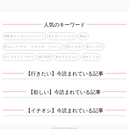
人気のキーワード
#
東京ディズニーリゾート
#
スターバックス
#
GU
#
ユニバーサル・スタジオ・ジャパン
#
ちいかわ
#
ユニクロ
#
ミスタードーナツ
#
K-POP
#
マクドナルド
#
サンリオ
【行きたい】今読まれている記事
【欲しい】今読まれている記事
【イチオシ】今読まれている記事
[ADVERTISEMENT]