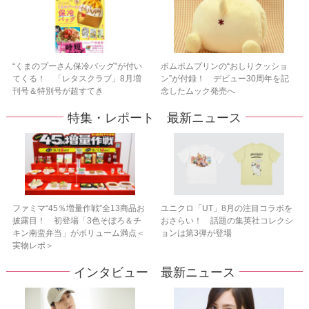
“くまのプーさん保冷バッグ”が付い
ポムポムプリンの“おしりクッショ
てくる！ 「レタスクラブ」8月増
ン”が付録！ デビュー30周年を記
刊号＆特別号が超すてき
念したムック発売へ
特集・レポート 最新ニュース
ファミマ“45％増量作戦”全13商品お
ユニクロ「UT」8月の注目コラボを
披露目！ 初登場「3色そぼろ＆チ
おさらい！ 話題の集英社コレクシ
キン南蛮弁当」がボリューム満点＜
ョンは第3弾が登場
実物レポ＞
インタビュー 最新ニュース