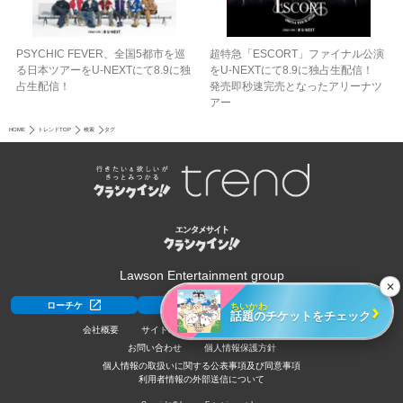
PSYCHIC FEVER、全国5都市を巡
超特急「ESCORT」ファイナル公演
る日本ツアーをU‐NEXTにて8.9に独
をU-NEXTにて8.9に独占生配信！
占生配信！
発売即秒速完売となったアリーナツ
アー
HOME
トレンドTOP
検索
タグ
Lawson Entertainment group
✕
›
ちいかわ
ローチケ
ローチケ[旅行]
HMV&BOOKS
話題のチケットをチェック
会社概要
サイトポリシー
利用規約
採用情報
お問い合わせ
個人情報保護方針
個人情報の取扱いに関する公表事項及び同意事項
利用者情報の外部送信について