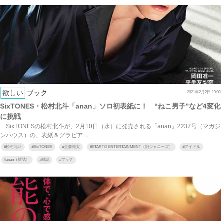
欲しい
ブック
2021年2月2日 19:00
SixTONES・松村北斗「anan」ソロ初表紙に！ “ねこ男子”など4変化
に挑戦
SixTONESの松村北斗が、2月10日（水）に発売される「anan」2237号（マガジ
ンハウス）の、表紙＆グラビア…
#
松村北斗
#
SixTONES
#
玉森裕太
#
STARTO ENTERTAINMENT（旧ジャニーズ）
#
アイドル
#
anan（雑誌）
#
雑誌
#
ブック