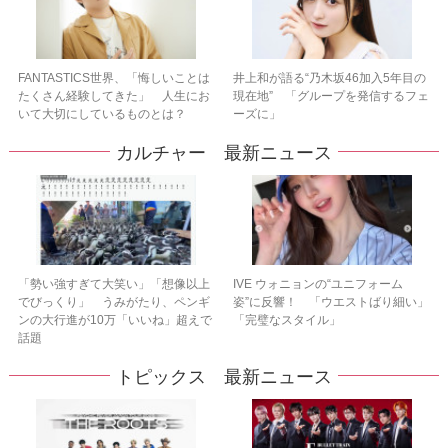
FANTASTICS世界、「悔しいことは
井上和が語る“乃木坂46加入5年目の
たくさん経験してきた」 人生にお
現在地” 「グループを発信するフェ
いて大切にしているものとは？
ーズに」
カルチャー 最新ニュース
「勢い強すぎて大笑い」「想像以上
IVE ウォニョンの“ユニフォーム
でびっくり」 うみがたり、ペンギ
姿”に反響！ 「ウエストばり細い」
ンの大行進が10万「いいね」超えで
「完璧なスタイル」
話題
トピックス 最新ニュース