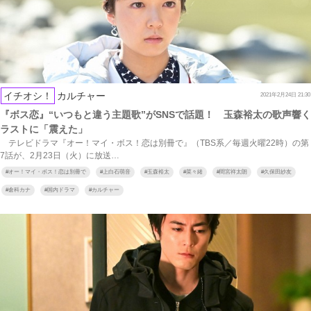
イチオシ！
カルチャー
2021年2月24日 21:30
『ボス恋』“いつもと違う主題歌”がSNSで話題！ 玉森裕太の歌声響く
ラストに「震えた」
テレビドラマ『オー！マイ・ボス！恋は別冊で』（TBS系／毎週火曜22時）の第
7話が、2月23日（火）に放送…
#
オー！マイ・ボス！恋は別冊で
#
上白石萌音
#
玉森裕太
#
菜々緒
#
間宮祥太朗
#
久保田紗友
#
倉科カナ
#
国内ドラマ
#
カルチャー