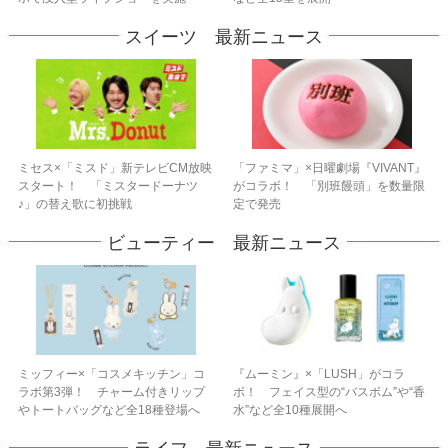
スイーツ 最新ニュース
ミセス×「ミスド」新テレビCM放映
「ファミマ」×日曜劇場『VIVANT』
スタート！ 「ミスタードーナツ
がコラボ！ 「別班饅頭」を数量限
♪」の替え歌に初挑戦
定で発売
ビューティー 最新ニュース
ミッフィー×「コスメキッチン」コ
『ムーミン』×「LUSH」がコラ
ラボ第3弾！ チャーム付きリップ
ボ！ フェイス型の“バスボム”や“香
やトートバッグなど全18種登場へ
水”など全10種展開へ